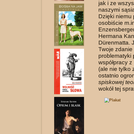
jak i ze wszys
naszymi sąsi
Dzięki niemu
osobiście m.i
Enzensberger
Hermana Kan
Dürenmatta. J
Twoje zdanie
problematyki 
współpracy z
(ale nie tylko 
ostatnio ogr
spiskowej teor
wokół tej spr