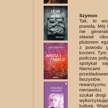
Szymon K
Tak, to wsz
prawdą. Mój 
nie general
stawiał nik
plutonem eg
z powodu g
korzeni. Tym 
podczas poby
spotykał s
Niemcami
prześladowa
faszystów
rewanżyzmu
nienawiści,
szukał drogi
wykorzystuj
kulturę. Wsp