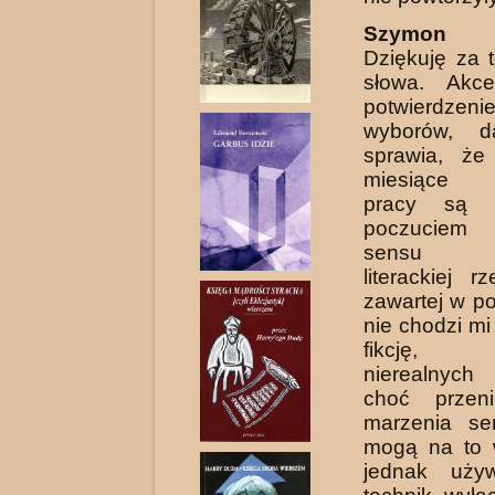
Szymon K
Dziękuję za 
słowa. Akce
potwierdzeni
wyborów, d
sprawia, że
miesiące p
pracy są n
poczuciem 
sensu kr
literackiej r
zawartej w po
nie chodzi mi
fikcję, u
nierealnyc
choć przeni
marzenia se
mogą na to 
jednak uży