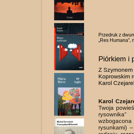
Przedruk z dwum
„Res Humana”, 
Piórkiem i 
Z Szymonem
Koprowskim 
Karol Czejare
Karol Czejar
Twoja powieś
rysownika” 
wzbogacon
rysunkami) –