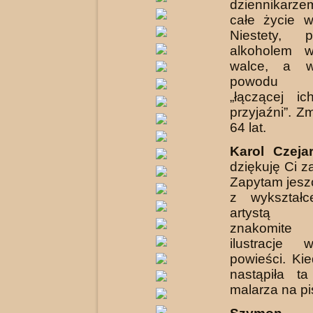
dziennikarze
całe życie w
Niestety, 
alkoholem w
walce, a w
powodu to
„łączącej ic
przyjaźni”. Z
64 lat.
Karol Czeja
dziękuję Ci z
Zapytam jesz
z wykształc
artystą pl
znakomite
ilustracje 
powieści. Ki
nastąpiła t
malarza na p