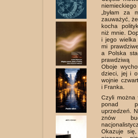
niemiecki
„byłam za m
zauważyć, że
kocha polity
niż mnie. Do
i jego wielka
mi prawdziwe
a Polska sta
prawdziwą 
Oboje wychow
dzieci, jej i 
wojnie czwart
i Franka.
Czyli można 
ponad prz
uprzedzeń. Ni
znów bu
nacjonalisty
Okazuje się,