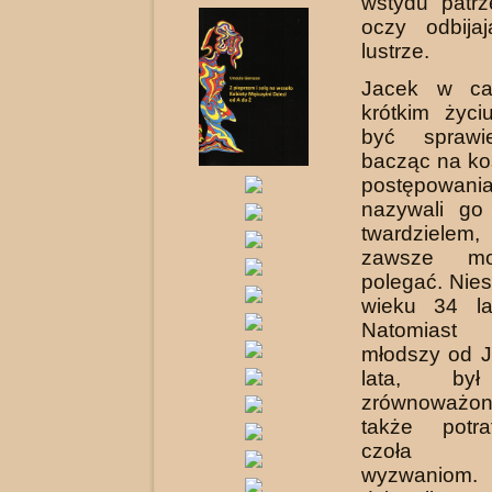
wstydu patr
oczy odbija
lustrze.
Jacek w ca
krótkim życi
być sprawie
bacząc na ko
postępowani
nazywali go 
twardzielem
zawsze mo
polegać. Nies
wieku 34 la
Natomias
młodszy od 
lata, był
zrównoważon
także potra
czoła 
wyzwani