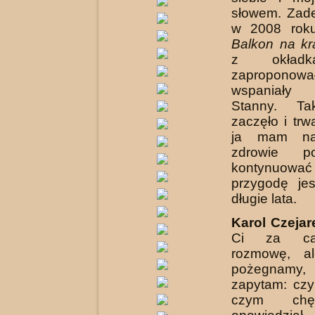
słowem. Zad
w 2008 roku
Balkon
na kr
z okładk
zapropon
wspaniał
Stanny. T
zaczęło i trw
ja mam nad
zdrowie p
kontynuować 
przygodę je
długie lata.
Karol Czejar
Ci za ca
rozmowę, a
pożegnamy
zapytam: czy
czym chę