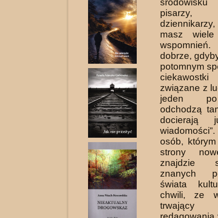
środowisku
pisarzy,
dziennikarz
masz wiele
wspomnień
dobrze, gdyb
potomnym spo
ciekawostki
związane z lu
jeden po
odchodzą ta
docierają 
wiadomości”
osób, który
strony nowe
znajdzie 
znanych p
świata kult
chwili, ze 
trwający
redagowania