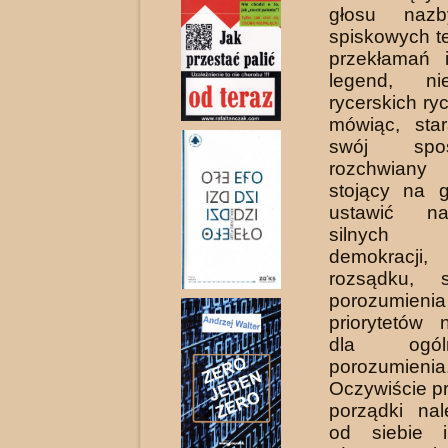
głosu nazb
spiskowych te
przekłamań i
legend, n
rycerskich ry
mówiąc, sta
swój spo
rozchwiany 
stojący na g
ustawić n
silnych k
demokracji
rozsądku, s
porozumienia
priorytetów 
dla ogólno
porozumienia
Oczywiście 
porządki na
od siebie 