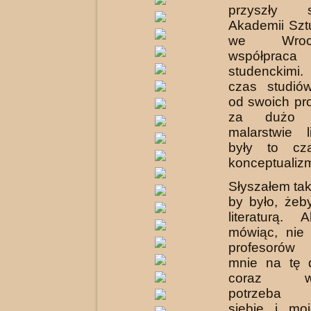
przyszły 
Akademii Szt
we Wroc
współpraca
studenckimi.
czas studió
od swoich pr
za dużo
malarstwie l
były to cza
konceptualiz
Słyszałem tak
by było, żeb
literaturą.
mówiąc, nie 
profesorów 
mnie na tę d
coraz wyr
potrzeba o
siebie i mo