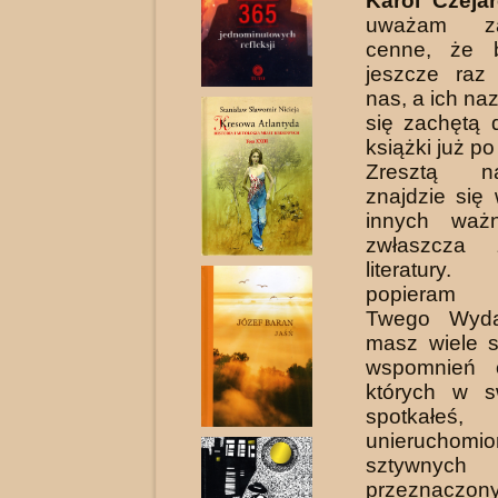
Karol Czeja
uważam z
cenne, że 
jeszcze raz
nas, a ich na
się zachętą 
książki już po
Zresztą 
znajdzie się 
innych waż
zwłaszcza 
literatury
popieram i
Twego Wyda
masz wiele 
wspomnień o
których w s
spotkałeś
unieruchom
sztywnych 
przeznacz