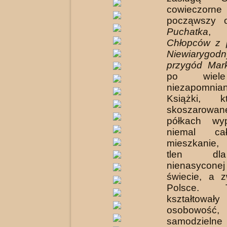
cowieczorne
począwszy
Puchatka
Chłopców z p
Niewiarygod
przygód Mar
po wiele
niezapomnian
Książki, k
skoszaro
półkach wyp
niemal ca
mieszkanie,
tlen dl
nienasycone
świecie, a 
Polsce.
kształtow
osobow
samodzielne