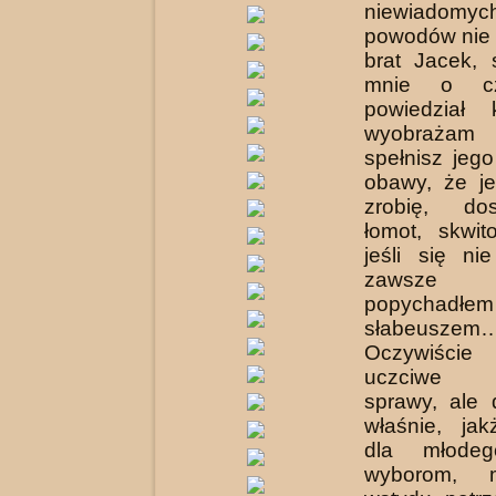
niewiado
powodów nie c
brat Jacek, 
mnie o czt
powiedział 
wyobrażam 
spełnisz jeg
obawy, że je
zrobię, do
łomot, skwit
jeśli się ni
zawsze b
popych
słabeuszem
Oczywiście
uczciwe za
sprawy, ale 
właśnie, ja
dla młodeg
wyborom, 