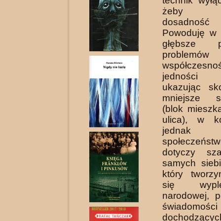
technik wyłą
żeby w
dosadność 
Powoduję w 
głębsze pr
problemów
współczesnoś
jedności n
ukazując sko
mniejsze sp
(blok mieszka
ulica), w k
jednak t
społeczeńst
dotyczy sz
samych siebi
który tworz
się wypl
narodowej, p
świado
dochodzącyc