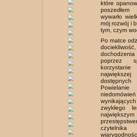
które opano
poszedłem 
wywarło wiel
mój rozwój i 
tym, czym wod
Po matce odz
dociekliwoś
dochodzenia
poprzez sp
korzystan
największ
dostępnyc
Powielanie
niedomówień
wynikają
zwykłego le
największym
przestępst
czytelnika
wiarygodnośc