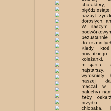
charakte
pięćdziesią
nazbyt życzl
dorosłych, an
W naszym ś
podwórkowym
bezustannie
do rozmaitych
Kiedy kto
nowiutkiego
koleżank
milicjanta,
najstarszy, 
wyrośnięty 
naszej kla
maczał w 
paluchy) nam
żeby oskar
brzydki 
chłopaka, 