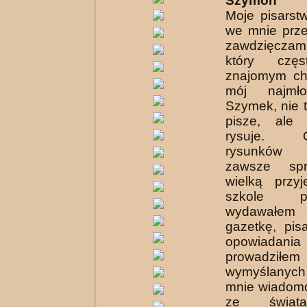
Szymon K
Moje pisarst
we mnie przez
zawdzięcza
który czę
znajomym chw
mój najmł
Szymek, nie t
pisze, ale 
rysuje. Op
rysunków
zawsze spr
wielką przy
szkole po
wydawałem
gazetkę, pis
opowia
prowadził
wymyślany
mnie wiadomoś
ze świat