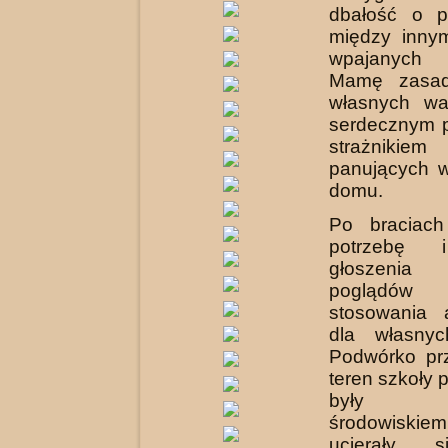
dbałość o p
między innym
wpajanych
Mamę zasad
własnych war
serdecznym p
strażniki
panujących 
domu.
Po braciac
potrzebę 
głoszenia
pogląd
stosowania 
dla własnyc
Podwórko pr
teren szkoły
były nat
środowiski
ucierały 