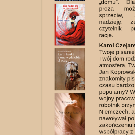
„domu”. Dl
proza moż
sprzeciw,
nadzieję, 
czytelnik 
rację.
Karol Czejar
Twoje pisanie
Twój dom rodz
atmosfera, Tw
Jan Koprowsk
znakomity pi
czasu bardzo
popularny? W
wojny pracow
robotnik prz
Niemczech, a
nawoływał po 
zakończeniu 
współpracy z