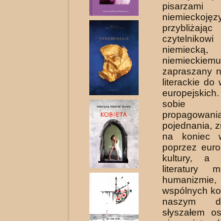
pisarzam
niemieckojęz
przybliżają
czytelnikowi
niemie
niemieckiemu
zapraszany 
literackie do
europejski
sobie
propagowani
pojednania, z
na koniec w
poprzez euro
kultury, a 
literatury 
humani
wspólnych ko
naszym d
słyszałem o