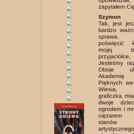
opowiedzi
zapytałem Cię
Szymon K
Tak, jest je
bardzo ważn
sprawa.
poświęcić 
mojej tow
przyjaciół
Jesteśmy ra
Oboje uko
Akademi
Pięknych we
Wiesia, u
graficzka, mi
dwoje dzie
ogrodem i mn
ciężarem 
stanów
artystyczneg