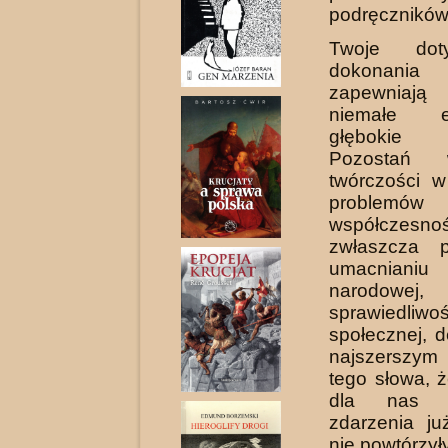
podręczników
Twoje doty
dokonania 
zapewniają 
niemałe 
głębokie p
Pozostań 
twórczości w
problemów
współczesnoś
zwłaszcza p
umacnianiu
narodowej,
sprawiedliwoś
społecznej, 
najszerszym
tego słowa, 
dla nas w
zdarzenia ju
nie powtórzyły