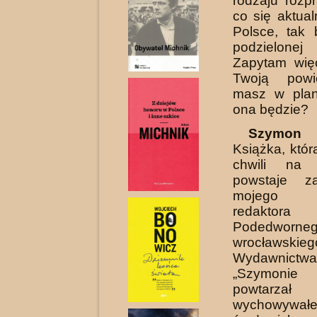
rodzaju rozp
co się aktual
Polsce, tak 
podzielonej 
Zapytam wię
Twoją powi
masz w plan
ona będzie?
Szymon 
Książka, któ
chwili na w
powstaje 
mojego w
redaktora
Podedwo
wrocławskieg
Wydawnict
„Szymonie
powta
wychowywa