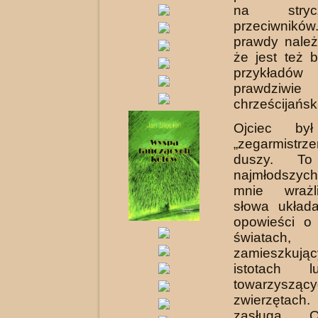
na stryc
przeciwników
prawdy należ
że jest też 
przykładó
prawdziwie
chrześcijańsk
Ojciec by
„zegarmistr
duszy. T
najmłodszyc
mnie wrażl
słowa układ
opowieści o
światach,
zamieszku
istotach l
towarzysz
zwierzętach.
zasługą O