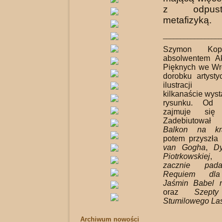
z odpus
metafizyką.
_________________
Szymon Kopr
absolwentem A
Pięknych we Wr
dorobku artysty
ilustracji k
kilkanaście wyst
rysunku. Od t
zajmuje się b
Zadebiutowa
Balkon na kr
potem przyszła
van Gogha
,
D
Piotrkowskiej
zacznie pada
Requiem dla
Jaśmin Babel 
oraz
Szept
Stumilowego La
Archiwum nowości