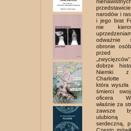
nienawistn
przedstawici
narodów i ras
i jego brat 
nie kiero
uprzedze
odważnie 
obronie osób
przed nie
„zwycięzc
dobrze histo
Niemki z 
Charlotte 
która wyszła
śmierci swo
oficera We
właśnie za st
zawsze b
ulubioną
serdeczną, p
Często mówił