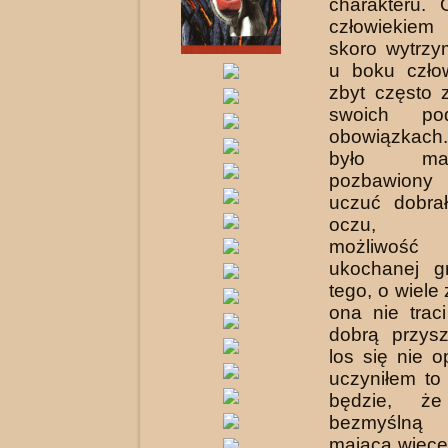
charakteru. 
człowiekiem
skoro wytrzym
u boku człow
zbyt często 
swoich pod
obowiązkach.
było ma
pozbawiony
uczuć dobrał
oczu, od
możliwość 
ukochanej gr
tego, o wiele
ona nie trac
dobrą przysz
los się nie o
uczyniłem to
będzie, ż
bezmyślną
mającą więce