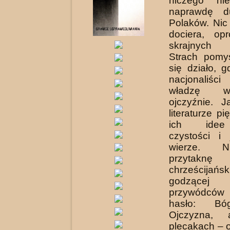
niczego ni
naprawdę d
Polaków. Nic
dociera, op
skrajnych 
Strach pomy
się działo, g
nacjonaliśc
władzę w
ojczyźnie. 
literaturze pię
ich idee
czystości i
wierze. N
przytaknę
chrześcijańs
godzącej
przywódców 
hasło: Bó
Ojczyzna,
plecakach – o