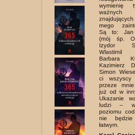
wymienię t
ważnych 
znajdujących
mego zainte
Są to: Jan
(mój śp. Oj
Izydor Szt
Wlastimil
Barbara Kw
Kazimierz 
Simon Wiese
ci wszyscy 
przeze mnie
już od w inn
Ukazanie wa
ludzi – w
poziomu cod
nie będzie
łatwym.