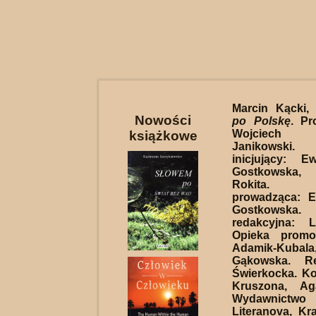
Marcin Kącki
Nowości
po Polskę
. Pr
Wojciech 
książkowe
Janikowski.
inicjujący: E
Gostkowska
Rokita. R
prowadząca: E
Gostkowsk
redakcyjna: 
Opieka promo
Adamik-Kubal
Gąkowska. Re
Świerkocka. Ko
Kruszona, Ag
Wydawnic
Literanova, Kr