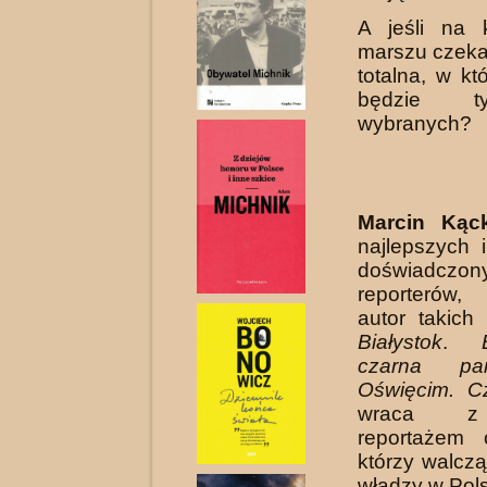
A jeśli na 
marszu czeka
totalna, w kt
będzie t
wybranych?
Marcin Kąck
najlepszych i
doświadczony
reporterów,
autor takich
Białystok
.
czarna pa
Oświęcim. C
wraca 
reportażem 
którzy walczą
władzy w Pol