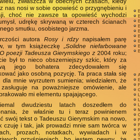
wielu, zwłaszcza w obecnych czasach, kiedy
z nas nosi w sobie opowieść o przygnębieniu i
B
sji, choć nie zawsze ta opowieść wychodzi
B
umysł, udrękę skrywaną w czterech ścianach
B
B
nego smutku, osobistego jarzma.
B
B
rczości autora
Rosy i rdzy
napisałem parę
B
ów, w tym ksią­żeczkę
„Solidne niefarbowane
B
B
. O poezji Tadeusza Gierymskiego z
2004 roku;
cie był to nieco obszerniejszy szkic, który za
wą jego bohatera zdecydowałem się
kować jako osobną pozycję. Ta praca stała się
A
 dla mnie wyrzutem sumienia; wiedziałem, że
F
 zasługuje na poważniejsze omówienie, ale
G
brakowało mi elementu spajającego.
L
L
iemal dwudziestu latach doszedłem do
L
M
onania, że właś­nie tu i teraz powinienem
ć swój tekst o Tadeuszu Gierymskim na nowo,
P
ak czuję i tak, jak prowadzi mnie sam twórca w
P
P
szach, prozach, notatkach, wywiadach i w
Ś
ziwych przyśnieniach, bo jestem pewny, że
T