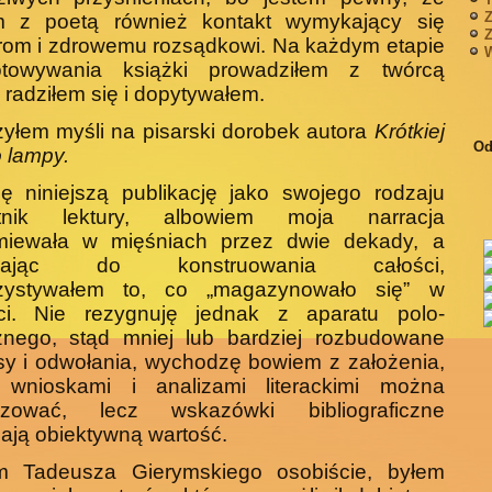
Z
m z poetą również kontakt wymykający się
Z
rom i zdrowemu rozsądkowi. Na każdym etapie
W
otowywa­nia książki prowadziłem z twórcą
, radziłem się i dopytywałem.
yłem myśli na pisarski dorobek autora
Krótkiej
Od
 lampy.
ję niniejszą publikację jako swojego rodzaju
tnik lek­tury, albowiem moja narracja
miewała w mięśniach przez dwie dekady, a
adając do konstruowania całości,
zystywałem to, co „magazynowało się” w
ci. Nie rezygnuję jednak z aparatu polo­
cznego, stąd mniej lub bardziej rozbudowane
sy i odwołania, wychodzę bowiem z założenia,
wnioskami i analizami literackimi można
izować, lecz wskazówki bibliograficzne
ają obiek­tywną wartość.
m Tadeusza Gierymskiego osobiście, byłem