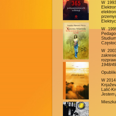
W 1993
Elektr
elektron
przemy
Elektry
W 1999
Pedagog
Studium
Częstoc
W 2003
zakresi
rozpra
1948/4
Opubliko
W 2014 
Knjažev
Lalić-K
Jestem 
Mieszka