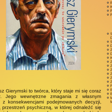
P
S
S
D
Z
D
K
Z
Z
P
B
z Gierymski to twórca, który staje mi się coraz
B
zy. Jego wewnętrzne zmagania z własnym
M
, z konsekwencjami podej­mowanych decyzji,
M
 przestrzeń psychiczną, w której odnaleźć się