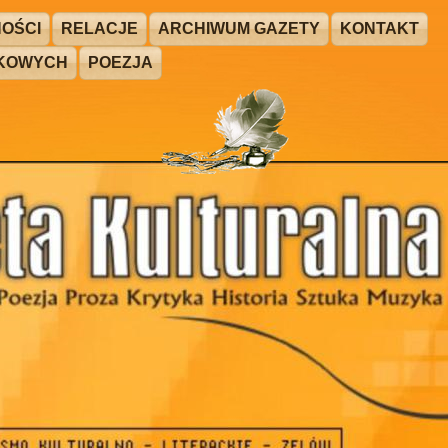
OŚCI
RELACJE
ARCHIWUM GAZETY
KONTAKT
ŻKOWYCH
POEZJA