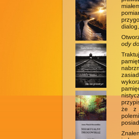
miałe
pomia
przyg
dialog
Otworz
ody do
Traktu
pamię
nabrz
zasi
wykor
pamię
nisty
przypi
że z 
polem
posiad
Znałe