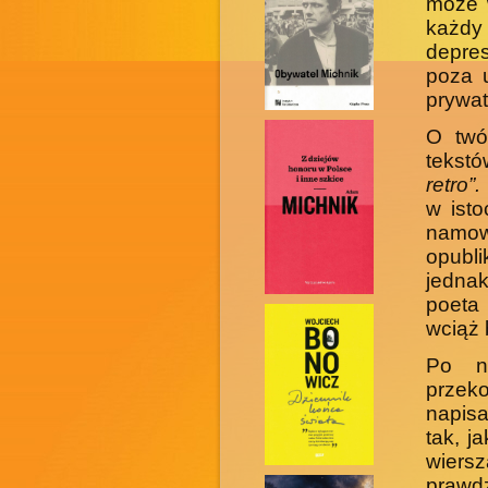
może 
każdy 
depre
poza 
prywat
O twó
tekst
retro”
w isto
namo
opubli
jednak
poeta
wciąż 
Po n
przek
napisa
tak, j
wier­
prawd