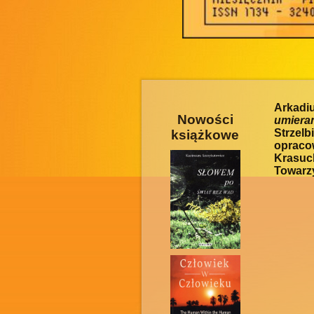
Arkadi
Nowości
umiera
Strzel
książkowe
opracow
Krasu
Towarzy