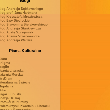
Blogi
log Andrzeja Dębkowskiego
log prof. Jana Hartmana
log Krzysztofa Mroziewicza
log Ewy Siedleckiej
log Sławomira Sierakowskiego
log Andrzeja Stankiewicza
log Agaty Szczęśniak
log Adama Szostkiewicza
log Andrzeja Waltera
Pisma Kulturalne
kant
Enigma
ragile
azeta Literacka
atarnia Morska
iryDram
iteratura na Świecie
igotania
Odra
egaz Lubuski
oezja Dzisiaj
rotokół Kulturalny
więtokrzyski Kwartalnik Literacki
ygodnik Powszechny