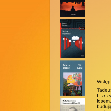
Wstęp
Tadeus
bliżs
losem
budują