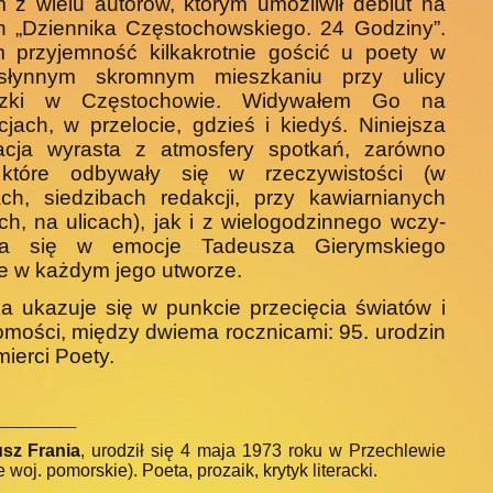
 z wielu autorów, którym umożliwił debiut na
 „Dziennika Częstochow­skiego. 24 Godziny”.
m przyjemność kilkakrotnie gościć u poety w
słynnym skromnym mieszkaniu przy ulicy
zki w Często­chowie. Widywałem Go na
jach, w przelocie, gdzieś i kiedyś. Niniejsza
kacja wyrasta z atmosfery spotkań, zarówno
 które odbywały się w rzeczywistości (w
ch, siedzibach redakcji, przy kawiarnianych
ach, na ulicach), jak i z wielogodzinnego wczy­
ia się w emocje Tadeusza Gierymskiego
 w każdym jego utworze.
a ukazuje się w punkcie przecięcia światów i
mości, między dwiema rocznicami: 95. urodzin
mierci Poety.
__________
sz Frania
, urodził się 4 maja 1973 roku w Przechlewie
 woj. pomorskie). Poeta, prozaik, krytyk literacki.