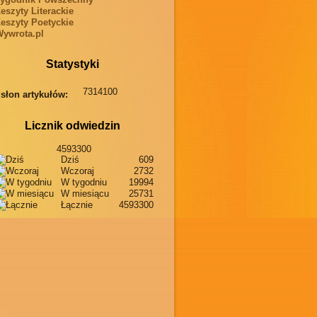
eszyty Literackie
eszyty Poetyckie
ywrota.pl
Statystyki
7314100
słon artykułów:
Licznik odwiedzin
4593300
Dziś
609
Wczoraj
2732
W tygodniu
19994
W miesiącu
25731
Łącznie
4593300