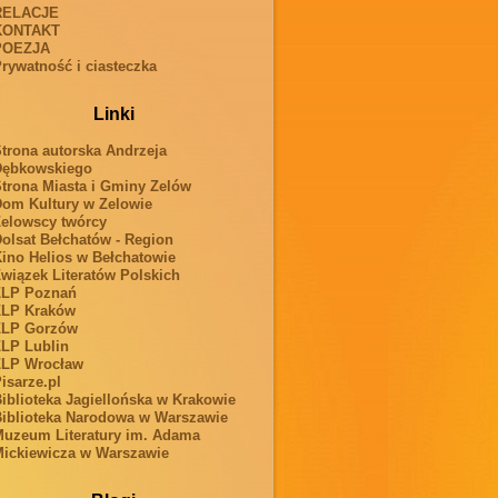
RELACJE
KONTAKT
POEZJA
rywatność i ciasteczka
Linki
trona autorska Andrzeja
Dębkowskiego
trona Miasta i Gminy Zelów
om Kultury w Zelowie
elowscy twórcy
olsat Bełchatów - Region
ino Helios w Bełchatowie
wiązek Literatów Polskich
ZLP Poznań
ZLP Kraków
ZLP Gorzów
LP Lublin
ZLP Wrocław
isarze.pl
iblioteka Jagiellońska w Krakowie
iblioteka Narodowa w Warszawie
uzeum Literatury im. Adama
ickiewicza w Warszawie