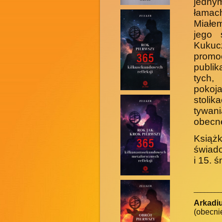
jednym
łamach
Miałe
jego 
Kukuc
promoc
publi
tych,
pokoja
stolik
tywan
obecne
Książk
świado
i 15. ś
________
Arkadiu
(obecnie