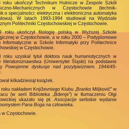
 roku ukończył Technikum Hutnicze w Zespole Szkół
oniczno-Mechanicznych w Częstochowie (technik-
ik o specjalności: elektryczna i elektroniczna automatyka
słowa). W latach 1993-1994 studiował na Wydziale
cznym Politechniki Częstochowskiej w Częstochowie.
 roku ukończył filologię polską w Wyższej Szkole
icznej w Częstochowie, a w roku 2000 – Podyplomowe
 Informatyczne w Szkole Informatyki przy Politechnice
howskiej w Częstochowie.
 roku uzyskał tytuł doktora nauk humanistycznych w
e literaturoznawstwa (Uniwersytet Śląski) na podstawie
wy
Powojenne dyskusje nad pozytywizmem. 1944/45-
9
.
wał kilkadziesiąt książek.
roku nakładem Književniego Klubu „Branko Miljković” w
acu (w serii Biblioteka „Bdenje”) w tłumaczeniu Olgi
rowickiej ukazało się pt.
Asocijacije
serbskie wydanie
pomysłem Pana Boga na człowieka
.
 w Częstochowie.