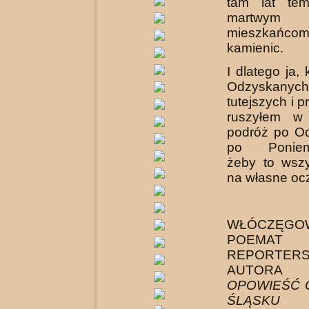
tam lat tem
martw
mieszkań
kamienic.
I dlatego ja,
Odzyskanych,
tutejszych i 
ruszyłem w
podróż po O
po Poniemi
żeby to wszy
na własne oc
WŁÓCZĘGO
POEMAT
REPORTERS
AUTOR
OPOWIEŚĆ 
ŚLĄSKU