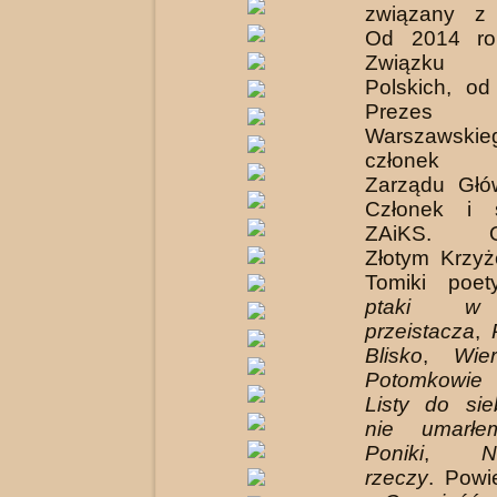
związany z
Od 2014 ro
Związku L
Polskich, o
Prezes O
Warszawskie
członek P
Zarządu Głó
Członek i s
ZAiKS. Od
Złotym Krzyż
Tomiki poet
ptaki w 
przeistacza
,
Blisko
,
Wie
Potomko­wi
Listy do sie
nie umarłe
Poniki
,
N
rzeczy
. Powi