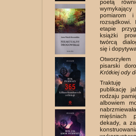
poetą równi
wymykaj
pomiarom i
rozsądkowi.
etapie przyg
książki pro
twórcą dialo
się i dopytyw
Otworzyłem
pisarski dor
Krótkiej ody 
Traktuję 
publikację j
rodzaju pamięt
albowiem mo
nabrzmi
mięśniach 
dekady, a za
konstruowan