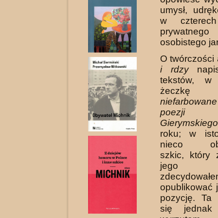
umysł, udrę
w czterech
prywatneg
osobistego ja
O twórczości
i rdzy
napis
tekstów, w
żecz
niefarbowan
poezji T
Gierymskie
roku; w ist
nieco obsz
szkic, któr
jego b
zdecydow
opublikować 
pozycję. Ta 
się jednak