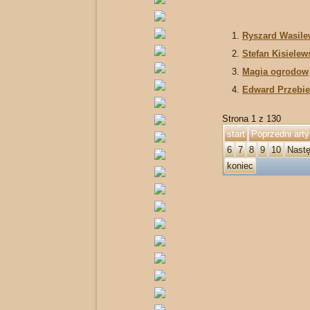
Ryszard Wasile
Stefan Kisielew
Magia ogrodow
Edward Przebie
Strona 1 z 130
start
Poprzedni arty
6
7
8
9
10
Nastę
koniec