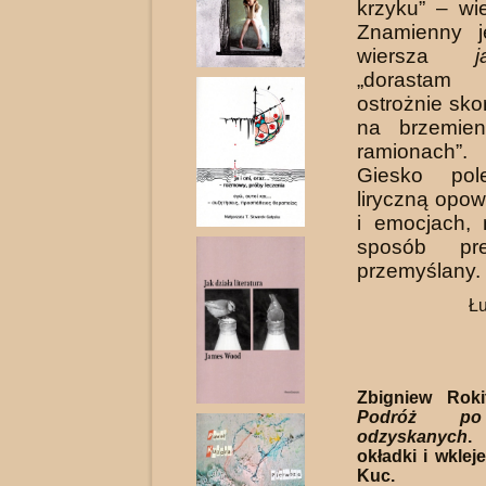
krzyku” – w
Znamienny j
wiersza
„dorastam
ostrożnie sk
na brzemien
ramionach”
Giesko pol
liryczną opow
i emocjach,
sposób pre
przemyślany.
Łu
Zbigniew Rok
Podróż po
odzyskanych
.
okładki i wklej
Kuc. Kon