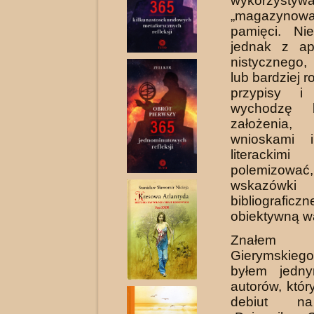
wykorzystyw
„magazynow
pamięci. Ni
jednak z ap
nistycznego,
lub bardziej
przypisy i 
wychodzę 
założeni
wnioskami i
literacki
polemizow
wskazówki
bibliograficz
obiek­tywną w
Znałem T
Gierymskiego
byłem jedn
autorów, któr
debiut n