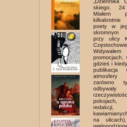
„Dziennika 
skiego. 24
Miałem pr
kilkakrotni
poety w je
skromnym m
przy ulicy 
Często­chowie
Widywałe
promocjach, 
gdzieś i kied
publikacja
atmosfery
zarówno ty
odbywał
rzeczywis
pokojach, 
redakcj
kawiarnianyc
na ulicach
wielogodzin