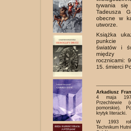
tywania si
Tadeusza Gi
obecne w k
utworze.
Książka uka
punkcie p
światów i ś
między
rocznicami: 9
15. śmierci Po
_________________
Arkadiusz Fran
4 maja 19
Przechlewie (
pomorskie). Po
krytyk literacki.
W 1993 rok
Technikum Hutni