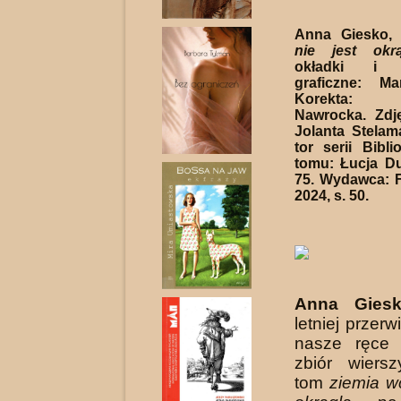
Anna Giesko
nie jest okrą
okładki i o
graficzne: Ma
Korekta: 
Nawrocka. Zdję
Jolanta Stelam
tor serii Bibl
tomu: Łucja D
75. Wydawca: 
2024, s. 50.
Anna Gies
letniej przer
nasze ręce 
zbiór wiersz
tom
ziemia wc