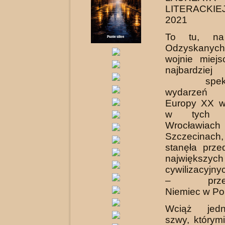
LITERACKI
2021
To tu, na
Odzyskanych
wojnie miej
najbardziej
spektaku
wydarzeń w
Europy XX wi
w tych ws
Wrocła
Szczecinac
stanęła prz
największych
cywilizacyj
– przemi
Niemiec w Po
Wciąż jed
szwy, którym