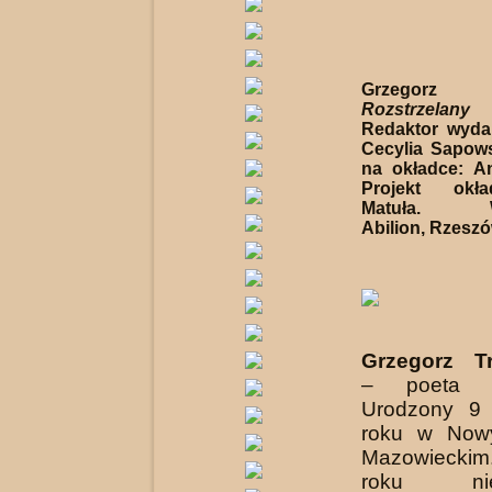
Grzegorz Tr
Rozstrzela
Redaktor wydan
Cecylia Sapowsk
na okładce: An
Projekt okła
Matuła. Wy
Abilion, Rzeszó
Grzegorz T
– poeta i
Urodzony 9
roku w Now
Mazowiecki
roku niep