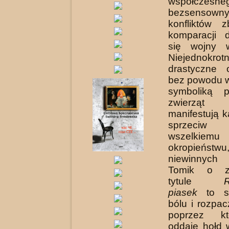
współczesne
bez­sensowny
konfliktów 
komparacji 
się wojny w
Niejednokrotn
drastyczne 
bez powodu 
symboliką 
zwierząt 
manifestują 
sprzeciw
wszelkie
okropieństw
niewinnych 
Tomik o z
tytule
R
piasek
to st
bólu i rozpacz
poprzez kt
oddaje hołd 