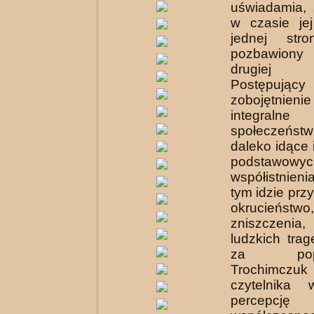
uświadamia, 
w czasie jej
jednej stro
pozbawiony
drugiej g
Postępując
zobojętn
integraln
społeczeńst
daleko idące
podstawow
współistnien
tym idzie prz
okrucieństwo,
zniszczeni
ludzkich trag
za poprz
Trochimczuk
czytelnika
percepcję