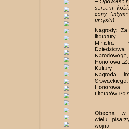
– Opowieść 
sercem kobi
cony
(Intym
umysłu)
.
Nagrody: Za 
literatur
Ministra 
Dziedzictwa
Narodowego
Honorowa „Za
Kultury P
Nagroda im
Słowackiego
Honorowa
Literatów Pols
Obecna w t
wielu pisar
wojna 