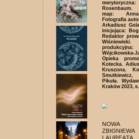
merytoryczna
Rosenbaum. 
map: Anna 
Fotografia auto
Arkadiusz Gol
inicjująca: Bo
Redaktor prow
Wiśniewisk
produkcyjn
Wójcikowska-Ja
Opieka promo
Kotecka. Adius
Kruszona. Ko
Smutkiewicz
Pikuła. Wydaw
Kraków 2023, s.
NOWA K
ZBIGNIEWA
LAUREATA