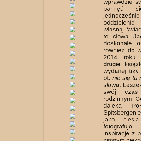
wprawdzie ś
pamięć si
jednocześni
oddzielenie
własną świa
te słowa Ja
doskonale o
również do 
2014 rok
drugiej książ
wydanej trzy 
pt.
nic się tu
słowa
. Leszek
swój czas
rodzinnym G
daleką Pó
Spitsbergen
jako cieśl
fotografuj
inspiracje z 
zimnym piękn