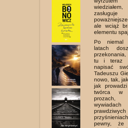
wyrzutem 
wiedziałem
zasług
poważniejsze
ale wciąż b
elementu spa
Po niemal 
latach dos
przekonania,
tu i teraz 
napisać sw
Tadeuszu Gi
nowo, tak, jak
jak prowadz
twórca w w
prozach, n
wywiad
prawdziwych
przyśnieniac
pewny, że