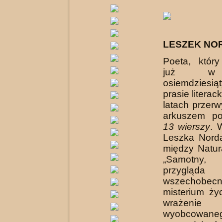
LESZEK NO
Poeta, który
już w 
osiemdzie
prasie literack
latach przerw
arkuszem po
13 wierszy
. 
Leszka Norda
między Natur
„Samotny, 
przygl
wszechobec
misterium ży
wrażenie
wyobcowaneg