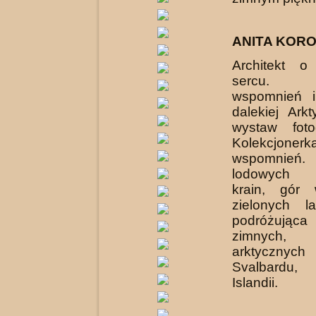
ANITA KOR
Architekt o
sercu. Zb
wspomnień 
dalekiej Arkt
wystaw fotog
Kolekcjoner
wspomnień. 
lodowych 
krain, gór 
zielonych l
podróżująca 
zimnych, 
arktycznych
Svalbardu, 
Islandii.