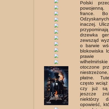
Polski prze
powojenną
france. B
Odzyskanych,
inaczej. Ulic
przypominają
drzewka gen
zewsząd wyzi
o barwie wśc
blokowiska 
prawie ni
wilhelmińs
otoczone prz
niestrzeżon
płatne. Tut
często wciąż
czy już
są
jeszcze z
niektórzy d
opowieść, któ