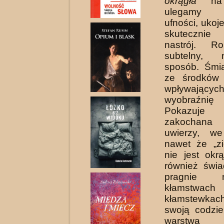
okrągła
na 
ulegamy a
ufności, ukoj
skuteczni
nastrój. 
subtelny, n
sposób. Śmia
ze środków 
wpływają
wyobraźnię 
Pokazuje
zakochana
uwierzy, we
nawet że „z
nie jest okr
również świ
pragnie 
kłamst
kłamstewka
swoją codzi
warstwą s