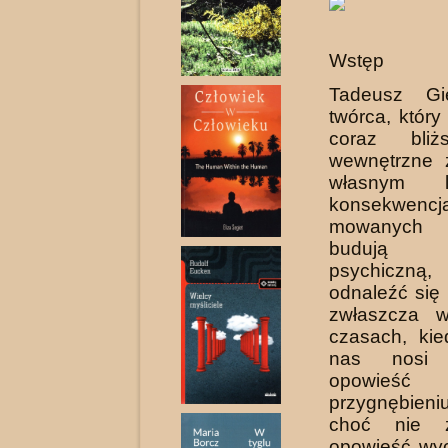
Wstęp
Tadeusz Gi
twórca, który
coraz bliż
wewnętrzne 
własnym 
konsekwencj
mowanych 
budują pr
psychiczną
odnaleźć się
zwłaszcza 
czasach, ki
nas nosi
opowi
przygnębieniu
choć nie 
opowieść wy