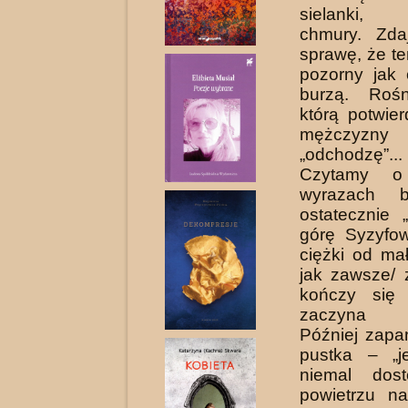
sielanki, 
chmury. Zda
sprawę, że te
pozorny jak 
burzą. Roś
którą potwie
mężcz
„odchodzę”...
Czytamy o 
wyrazach b
ostatecznie 
górę Syzyfo
ciężki od mał
jak zawsze/ 
kończy się
zaczyna wi
Później zapa
pustka – „j
niemal dos
powietrzu n