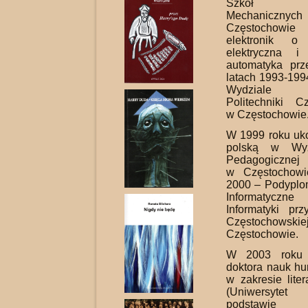
Szkół Elek
Mechanic
Częstochowi
elektronik o 
elektryczna i 
automatyka pr
latach 1993-199
Wydziale El
Politechniki Cz
w Częstochowie
W 1999 roku ukoń
polską w Wyż
Pedagogicznej
w Częstochow
2000 – Podypl
Informatycz
Informatyki prz
Częstocho
Częstochowie.
W 2003 roku u
doktora nauk hu
w zakresie lite
(Uniwersytet
podstawie