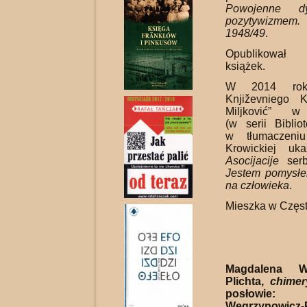
Powojenne d
pozytywizme
1948/49
.
Opublikował k
książek.
W 2014 rok
Književniego 
Miljković” w
(w serii Biblio
w tłumaczeniu
Krowickiej uk
Asocijacije
serb
Jestem pomysł
na człowieka
.
Mieszka w Częs
Magdalena Wę
Plichta,
chimer
posłowie: 
Węgrzynowicz-P