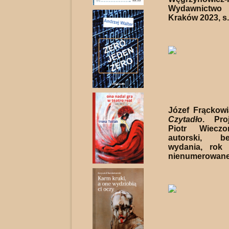
Wydawnict
Kraków 2023, s.
Józef Frąckow
Czytadło
. Proj
Piotr Wieczo
autorski, b
wydania, rok 
nienumerowane