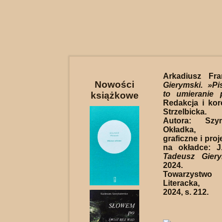
Arkadiusz Fr
Nowości
Gierymski. »Pi
to umieranie 
książkowe
Redakcja i kor
Strzelbicka.
Autora: Szy
Okładka, o
graficzne i proj
na okładce: J
Tadeusz Giery
2024. W
Towarzystw
Literacka, 
2024, s. 212.