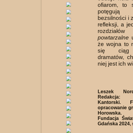
ofiarom, to s
potęgują 
bezsilności i
refleksji, a j
rozdzia
powtarzalne
u
że wojna to 
się ciąg 
dramatów, ch
niej jest ich w
Leszek N
Redakcja
Kantorski. F
opracowanie gra
Horowska.
Fundacja Światł
Gdańska 2024, s