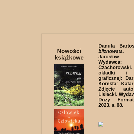
Danuta Barto
Nowości
bliznowata.
Re
Jarosław J
książkowe
Wydawca: 
Czachorowsk
okładki i id
graficznej: Da
Korekta: Kata
Zdjęcie auto
Lisiecki. Wyda
Duży Format
2023, s. 68.