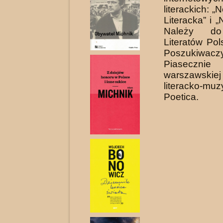
litera­ckich:
Literacka” i 
Należy do
Literatów Pol
Poszukiwac
Piasec
warszawsk
literacko-muz
Poetica.