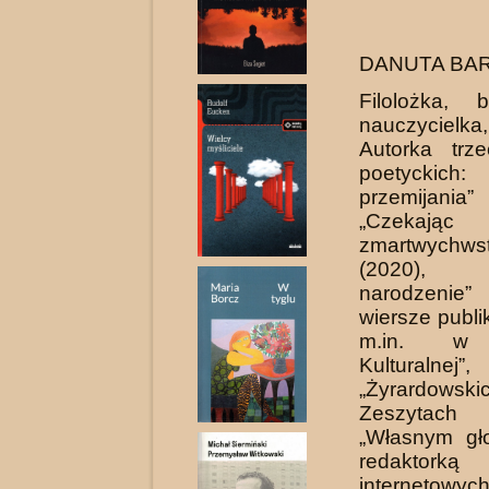
DANUTA BA
Filolożka, bi
nauczycielka
Autorka trz
poetyckich:
prze­mijani
„Czeka
zmartwychwst
(2020)
narodzenie” 
wiersze publi
m.in. w 
Kulturalnej”,
„Żyrardowski
Zeszytach Li
„Własnym gł
redaktorką
internetowy