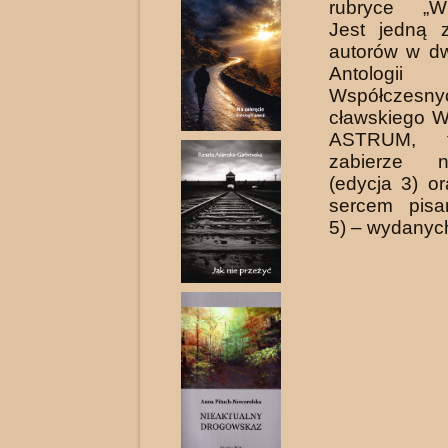
rubryce „Wi
Jest jedną z
au­torów w d
Antologi
Współczes
cławskiego 
ASTRUM, t
zabierze n
(edycja 3) o
sercem pisa
5) – wy­danyc