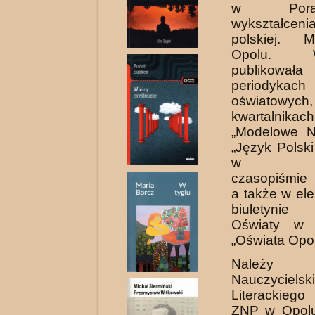
w Por
wykształcenia 
polskiej. 
Opolu. Wie
publikowała
periodykach
oświatowy
kwartalnikach
„Modelowe N
„Język Polsk
w niem
czasopiśmie 
a także w el
biuletynie 
Oświaty w 
„Oświata Opol
Nale
Nauczyciels
Literackie
ZNP w Opolu