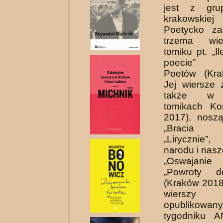
jest z gru
krakow­skiej 
Poetycko za
trzema wie
tomiku pt. „I
poecie” Ko
Poetów (Kra
Jej wiersze 
także w k
tomikach Kon
2017), noszą
„Bra­cia 
„Lirycznie”
narodu i nasz
„Oswajanie 
„Powroty d
(Kraków 2018 
wierszy
opublik
tygodniku 