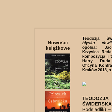
Teodozja Ś
Nowości
błysku chwil
ogólna: Jac
książkowe
Krzysica. Redak
kompozycja i t
Harry Duda
Oficyna Konfra
Kraków 2018, s.
TEODOZJA
ŚWIDERS
Podsiadlik) –