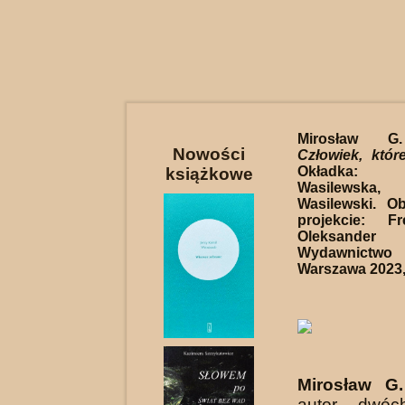
Mirosław G.
Nowości
Człowiek, któr
Okładka:
książkowe
Wasilewska
Wasilewski. O
projekcie: F
Oleksander
Wydawnictwo 
Warszawa 2023, 
Mirosław G
autor dwóc