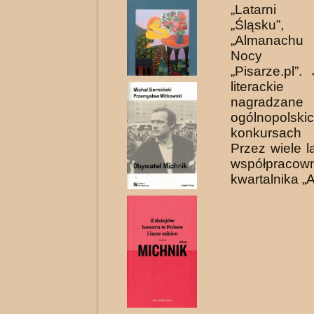
„Latarni M
„Śląsku”, „
„Almanachu 
Nocy P
„Pisarze.pl”
literack
nagradzane
ogólnopolski
konkursach l
Przez wiele l
współpracow
kwartalnika „A