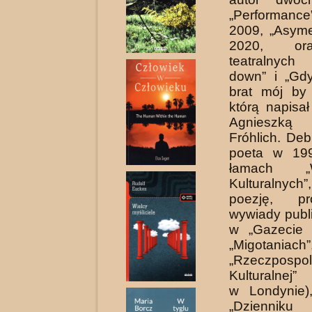
„Performa
2009, „Asyme
2020, or
teatralnyc
down” i „Gdy
brat mój by 
którą napisa
Agnieszką 
Fróhlich. Deb
poeta w 19
łamach „W
Kulturalny
poezję, p
wywiady publi
w „Gazecie K
„Migotaniach”
„Rzeczpospoli
Kulturalnej”
w Londynie),
„Dzienniku