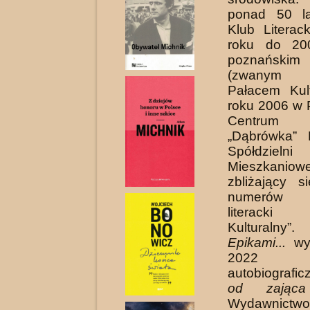
ponad 50 la
Klub Literac
roku do 20
poznańsk
(zwanym 
Pałacem Kul
roku 2006 w 
Centrum 
„Dąbrówka” P
Spółdzielni
Mieszkaniowe
zbli­żający 
numerów k
literacki 
Kulturaln
Epikami...
wyd
2022 o
autobiograf
od zająca
Wydawnictwo