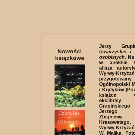
Jerzy Grup
Nowości
towarzyskie i 
osobistych.
Na 
książkowe
w aneksie w
afisza autors
Wyrwy-Krzyżań
przygotow
Ogólnopolski 
i Krytyków (Po
książce wy
ekslibris
Grupińskiego
Jerzego Pi
Zbigniewa
Kresowatego
Wyrwy-Krzyżań
W. Malika. Foto