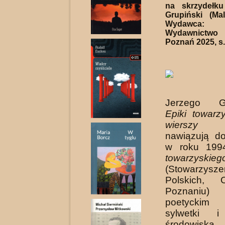
na skrzydełk
Grupiński (Ma
Wydawca:
Wydawnictw
Poznań 2025, s.
Jerzego Gr
Epiki towarzy
wierszy o
nawiązują d
w roku 19
towarzyskieg
(Stowarzysze
Polskich, 
Poznaniu)
poetycki
sylwetki i
środowiska