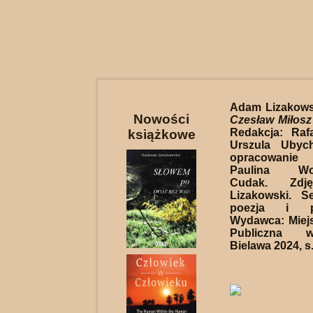
Adam Lizakows
Nowości
Czesław Miłosz
Redakcja: Rafa
książkowe
Urszula Ubyc
opracowanie
Paulina Woj
Cudak. Zdj
Lizakowski. S
poezja i p
Wydawca: Miejs
Publiczna w
Bielawa 2024, s