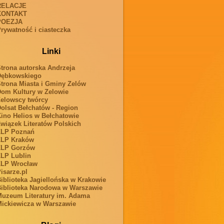
RELACJE
KONTAKT
POEZJA
rywatność i ciasteczka
Linki
trona autorska Andrzeja
Dębkowskiego
trona Miasta i Gminy Zelów
om Kultury w Zelowie
elowscy twórcy
olsat Bełchatów - Region
ino Helios w Bełchatowie
wiązek Literatów Polskich
ZLP Poznań
ZLP Kraków
ZLP Gorzów
LP Lublin
ZLP Wrocław
isarze.pl
iblioteka Jagiellońska w Krakowie
iblioteka Narodowa w Warszawie
uzeum Literatury im. Adama
ickiewicza w Warszawie