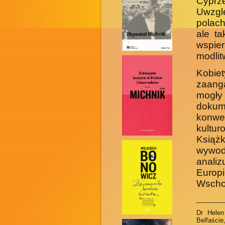
Cyprz
Uwzglę
polach
ale t
wspie
modlit
Kobi
zaang
mogły
dokum
konw
kultur
Książ
wywod
anali
Europ
Wscho
________
Dr Helen
Belfaście