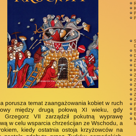
P
S
S
D
Z
D
K
Z
Z
a porusza temat zaangażowania kobiet w ruch
P
atowy między drugą połową XI wieku, gdy
B
B
ż Grzegorz VII zarządził pokutną wyprawę
M
wą w celu wsparcia chrześcijan ze Wschodu, a
M
rokiem, kiedy ostatnia ostoja krzyżowców na