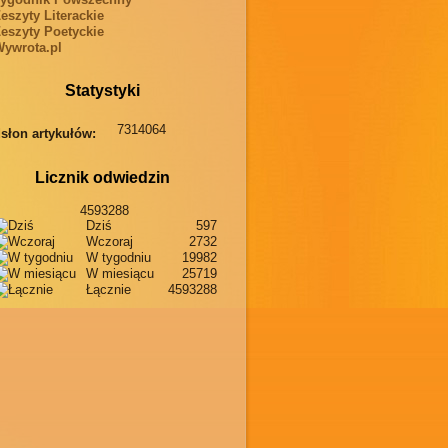
eszyty Literackie
eszyty Poetyckie
ywrota.pl
Statystyki
7314064
słon artykułów:
Licznik odwiedzin
4593288
Dziś
597
Wczoraj
2732
W tygodniu
19982
W miesiącu
25719
Łącznie
4593288