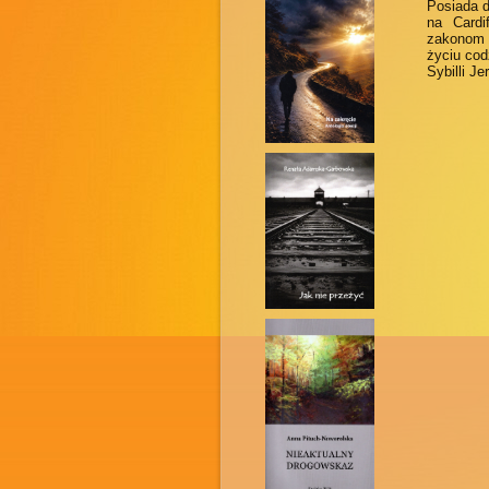
Posiada d
na Cardi
zakonom r
życiu cod
Sybilli Je