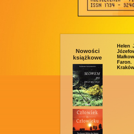
Helen 
Nowości
Józefow
Małkow
książkowe
Faron.
Kraków 