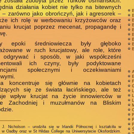
e została zdobyta przez Turków osmańskich.
dnia działania kobiet nie tylko na bitewnych
B
 – zarówno jako obrończyń, jak i agresorek –
B
akże ich rolę w werbowaniu krzyżowców oraz
B
B
raniu krucjat poprzez mecenat, propagandę i
B
wę.
B
B
ety epoki średniowiecza były głęboko
B
B
ażowane w ruch krucjatowy, ale role, które
 odgrywać i sposób, w jaki współcześni
entowali ich czyny, były podyktowane
encjami społecznymi i oczekiwaniami
A
owymi.
F
ka koncentruje się głównie na kobietach
G
zących się ze świata łacińskiego, ale też
L
zuje wpływ krucjat na życie innowierców w
L
L
ie Zachodniej i muzułmanów na Bliskim
M
dzie.
P
__________
P
P
 J. Nicholson – urodziła się w Irlandii Północnej i kształciła w
Ś
, w Oadby oraz w St Hildas College na Uniwersytecie Oksfordzkim.
T