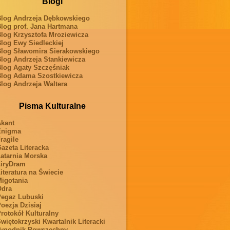
Blogi
log Andrzeja Dębkowskiego
log prof. Jana Hartmana
log Krzysztofa Mroziewicza
log Ewy Siedleckiej
log Sławomira Sierakowskiego
log Andrzeja Stankiewicza
log Agaty Szczęśniak
log Adama Szostkiewicza
log Andrzeja Waltera
Pisma Kulturalne
kant
Enigma
ragile
azeta Literacka
atarnia Morska
iryDram
iteratura na Świecie
igotania
Odra
egaz Lubuski
oezja Dzisiaj
rotokół Kulturalny
więtokrzyski Kwartalnik Literacki
ygodnik Powszechny