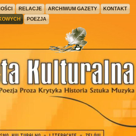
OŚCI
RELACJE
ARCHIWUM GAZETY
KONTAKT
ŻKOWYCH
POEZJA