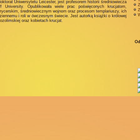
oktorat Uniwersytetu Leicester, jest profesorem historii średniowiecza
Z
ff University. Opublikowała wiele prac poświęconych krucjatom,
Z
ycerskim, średniowiecznym wojnom oraz procesom templariuszy, ich
W
ziennemu i roli w ówczesnym świecie. Jest autorką książki o królowej
rozolimskiej oraz kobietach krucjat.
Od