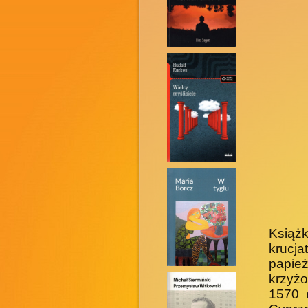
Książk
krucj
papie
krzyżo
1570 