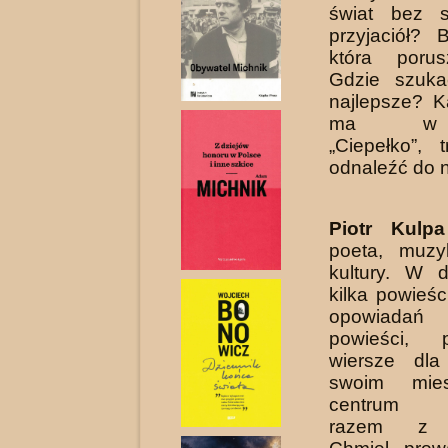
świat bez s
przyjaciół? 
która poru
Gdzie szuka
najlepsze? 
ma w 
„Ciepełko”, 
odnaleźć do n
Piotr Kulpa
poeta, muzy
kultury. W 
kilka po­wieś
opowiad
powieści, 
wiersze dla
swoim mie
centrum B
razem z K