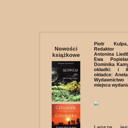
Piotr Kul
Nowości
Redaktor p
Antonina Liedt
książkowe
Ewa Popielar
Dominika Kamy
okładki: i i
okładce: Aneta
Wydawnictwo 
miejsca wydania
Lepsze jes