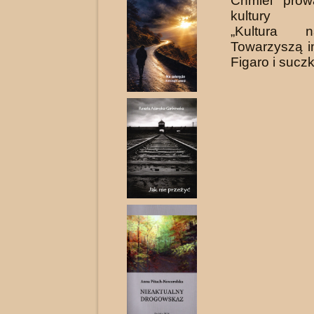
Chmiel prow
kultury ni
„Kultura 
Towarzyszą i
Figaro i sucz