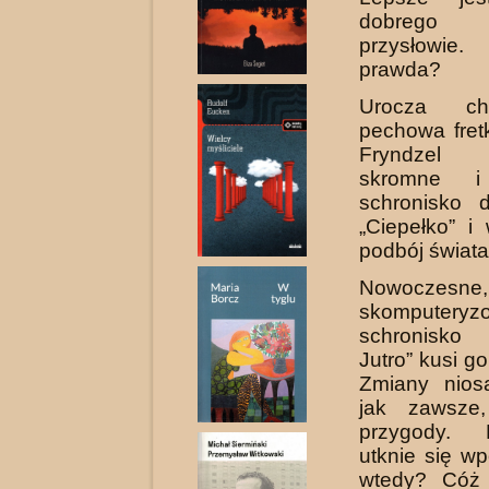
dobrego
przysłowi
prawda?
Urocza ch
pechowa fret
Fryndzel
skromne i 
schronisko d
„Ciepełko” i
podbój świata
Nowoczesne,
skomputeryz
schronisk
Jutro” kusi go
Zmiany nios
jak zawsze
przygody.
utknie się wp
wtedy? Cóż 