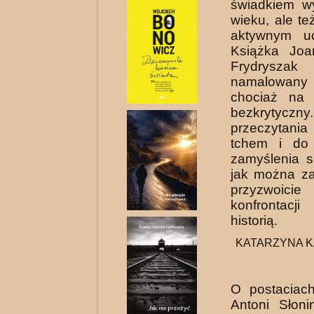
świadkiem w
wieku, ale te
aktywnym uc
Książka Joa
Frydryszak 
namalowany 
chociaż na
bezkryty
przeczytan
tchem i do 
zamyślenia s
jak można z
przyzw
konfrontacj
historią.
KATARZYNA KAS
O postaciach
Antoni Słoni