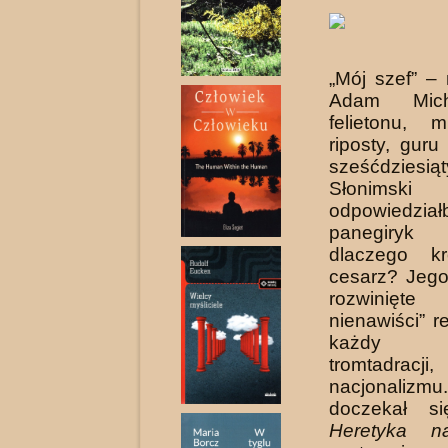
„Mój szef” –
Adam Mich
felietonu, m
riposty, guru
sześćdziesią
Słonimski
odpowiedzia
panegiryk
dlaczego k
cesarz? Jego
rozwinięte
nienawiści” 
każdy 
tromtadracji
nacjonalizmu
doczekał si
Heretyka n