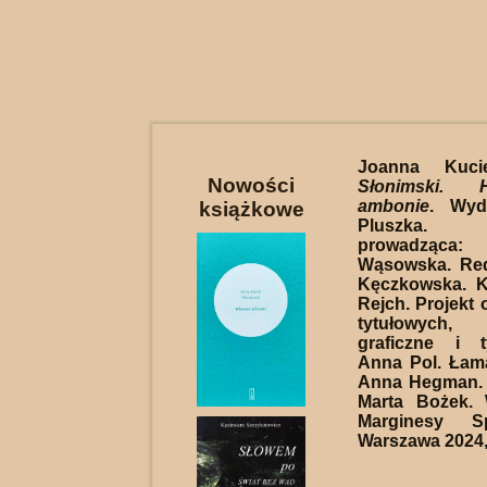
Joanna Kuciel
Nowości
Słonimski. 
ambonie
. Wyd
książkowe
Pluszka. 
prowadząca
Wąsowska. Red
Kęczkowska. K
Rejch. Projekt o
tytułowych, 
graficzne i t
Anna Pol. Łama
Anna Hegman. 
Marta Bożek.
Marginesy S
Warszawa 2024, 