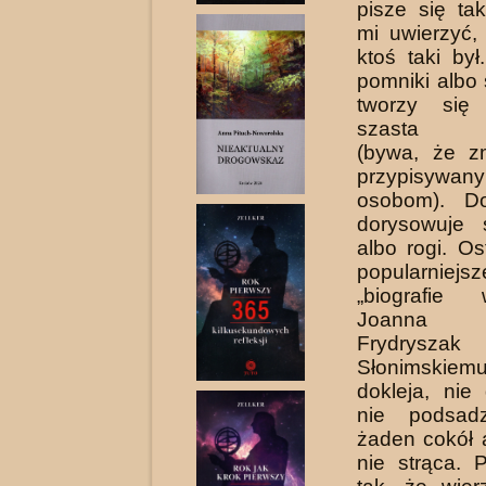
pisze się ta
mi uwierzyć,
ktoś taki był
pomniki albo 
tworzy się
szasta an
(bywa, że z
przypisywa
osobom). Do
dorysowuje 
albo rogi. Os
popularniejs
„biografie 
Joanna 
Frydrysza
Słonimsk
dokleja, nie
nie podsa
żaden cokół 
nie strąca. 