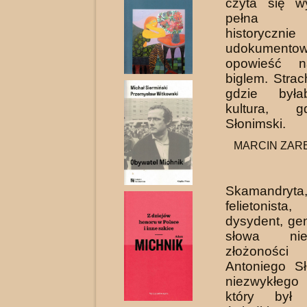
czyta się w
pełna a
historycznie
udokumento
opowieść n
biglem. Stra
gdzie była
kultura, 
Słonimski.
MARCIN ZAREM
Skamandryt
felietonist
dysydent, ge
słowa ni
złożonoś
Antoniego Sł
niezwykłego
który był 