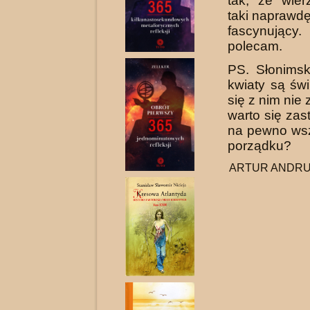
tak, że wier
taki naprawdę 
fascynujący
polecam.
PS. Słonimski 
kwiaty są św
się z nim nie
warto się zas
na pewno wsz
porządku?
ARTUR ANDRUS,