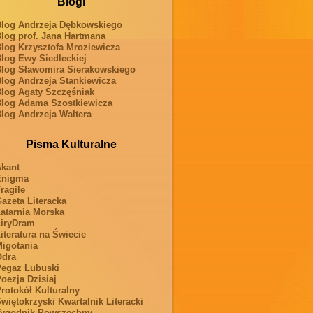
Blogi
log Andrzeja Dębkowskiego
log prof. Jana Hartmana
log Krzysztofa Mroziewicza
log Ewy Siedleckiej
log Sławomira Sierakowskiego
log Andrzeja Stankiewicza
log Agaty Szczęśniak
log Adama Szostkiewicza
log Andrzeja Waltera
Pisma Kulturalne
kant
Enigma
ragile
azeta Literacka
atarnia Morska
iryDram
iteratura na Świecie
igotania
Odra
egaz Lubuski
oezja Dzisiaj
rotokół Kulturalny
więtokrzyski Kwartalnik Literacki
ygodnik Powszechny