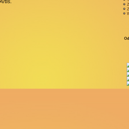
Artis.
Z
Z
W
Od