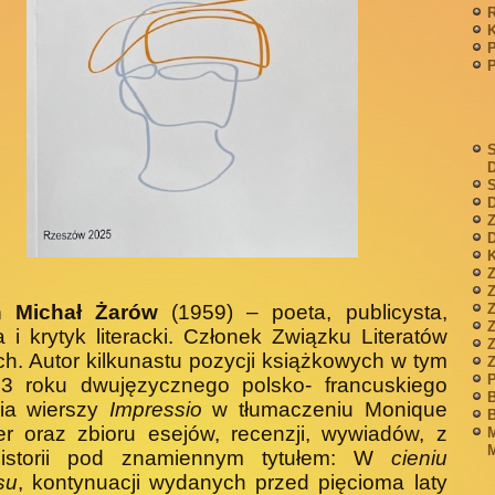
P
S
S
D
Z
D
K
Z
n Michał Żarów
(1959) – poeta, publicysta,
a i krytyk literacki. Członek Związku Literatów
Z
ch. Autor kilkunastu pozycji książkowych w tym
P
3 roku dwujęzycznego polsko- francuskiego
B
ia wierszy
Impressio
w tłumaczeniu Monique
B
r oraz zbioru esejów, recenzji, wywiadów, z
M
M
historii pod znamiennym tytułem: W
cieniu
su
, kontynuacji wydanych przed pięcioma laty