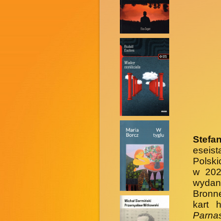
Stefa
eseist
Polski
w 202
wydan
Bronne
kart 
Parna