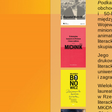
Podka
obchod
i 50-
międ
Wojew
minion
anima
litera
skupia
Jego 
druko
liter
uniwer
i zagr
Wielok
laurea
w Rzes
litera
MKiDN