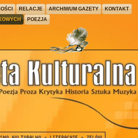
OŚCI
RELACJE
ARCHIWUM GAZETY
KONTAKT
ŻKOWYCH
POEZJA