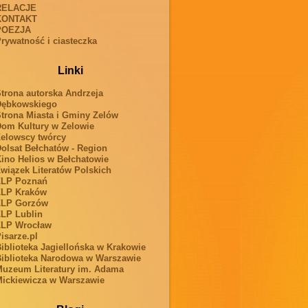
RELACJE
KONTAKT
POEZJA
rywatność i ciasteczka
Linki
trona autorska Andrzeja
Dębkowskiego
trona Miasta i Gminy Zelów
om Kultury w Zelowie
elowscy twórcy
olsat Bełchatów - Region
ino Helios w Bełchatowie
wiązek Literatów Polskich
ZLP Poznań
ZLP Kraków
ZLP Gorzów
LP Lublin
ZLP Wrocław
isarze.pl
iblioteka Jagiellońska w Krakowie
iblioteka Narodowa w Warszawie
uzeum Literatury im. Adama
ickiewicza w Warszawie