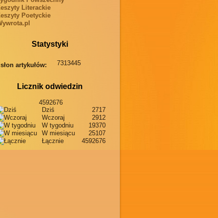
eszyty Literackie
eszyty Poetyckie
ywrota.pl
Statystyki
7313445
słon artykułów:
Licznik odwiedzin
4592676
Dziś
2717
Wczoraj
2912
W tygodniu
19370
W miesiącu
25107
Łącznie
4592676