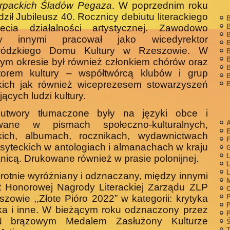
rpackich Śladów Pegaza
. W poprzednim roku
ził Jubileusz 40. Rocznicy debiutu literackiego
B
lecia działalności artystycznej. Zawodowo
B
B
zy innymi pracował jako wicedyrektor
B
ódzkiego Domu Kultury w Rzeszowie. W
B
B
ym okresie był również członkiem chórów oraz
B
torem kultury – współtwórcą klubów i grup
B
ckich jak również wiceprezesem stowarzyszeń
B
jących ludzi kultury.
utwory tłumaczone były na języki obce i
wane w pismach społeczno-kulturalnych,
A
ackich, albumach, rocznikach, wydawnictwach
F
syteckich w antologiach i almanachach w kraju
G
L
anicą. Drukowane również w prasie polonijnej.
L
L
rotnie wyróżniany i odznaczany, między innymi
M
t Honorowej Nagrody Literackiej Zarządu ZLP
zowie ,,Złote Pióro 2022” w kategorii: krytyka
P
P
cka i inne. W bieżącym roku odznaczony przez
P
 brązowym Medalem Zasłużony Kulturze
Ś
T