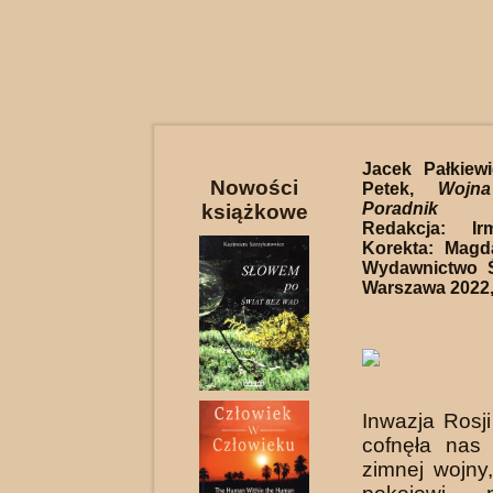
Jacek Pałkiewi
Nowości
Petek,
Wojn
Poradnik p
książkowe
Redakcja: Ir
Korekta: Magd
Wydawnictwo Ś
Warszawa 2022, 
Inwazja Rosj
cofnęła nas
zimnej wojny