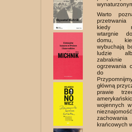
wynaturzony
Warto pozn
przetrwania 
kiedy niep
wtargnie d
domu, ki
wybuchają b
ludzie al
zabrakni
ogrzewania 
do żyw
Przypomnijm
główną przyc
prawie trze
amerykańsk
wojennych w
nieznajomoś
zachowan
krańcowych 