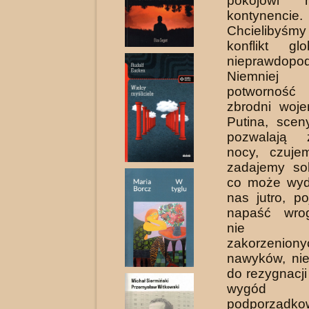
pokojowi 
kontynencie.
Chcielibyśmy
konflikt gl
nieprawdopo
Niemniej
potwornoś
zbrodni woje
Putina, scen
pozwalają
nocy, czuje
zadajemy sob
co może wyd
nas jutro, p
napaść wrog
nie z
zakorzeniony
nawyków, ni
do rezygnacji
wygód
podporządk