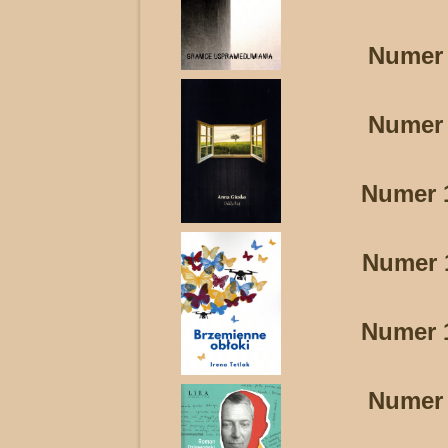
Numer 
Numer 
Numer 
Numer 
Numer 
Numer 