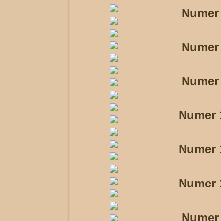
Numer 
Numer 
Numer 
Numer 
Numer 
Numer 
Numer 