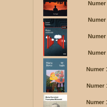
Numer 
Numer 
Numer 
Numer 
Numer 
Numer 
Numer 