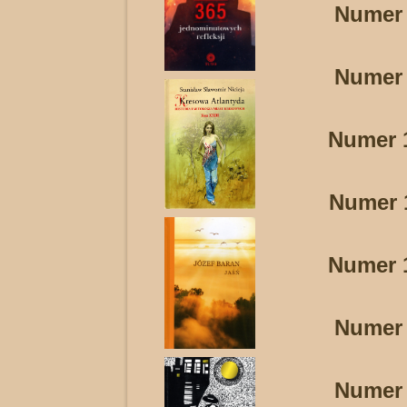
Numer 
Numer 
Numer 
Numer 
Numer 
Numer 
Numer 