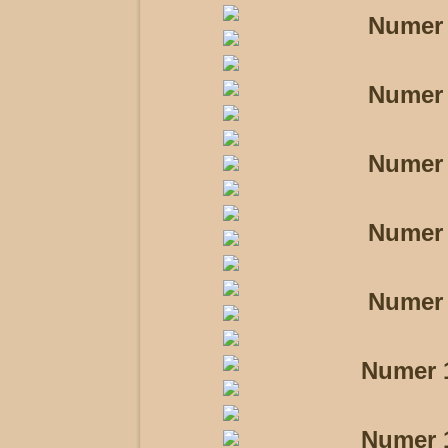
Numer 
Numer 
Numer 
Numer 
Numer 
Numer 
Numer 