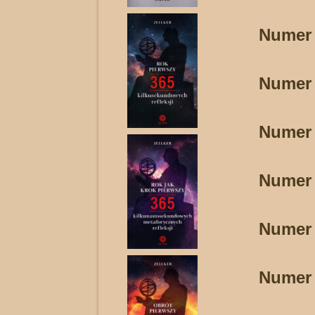
Numer 
Numer 
Numer 
Numer 
Numer 
Numer 