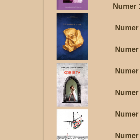
Numer 
Numer 
Numer 
Numer 
Numer 
Numer 
Numer 