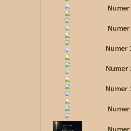
Numer 
Numer 
Numer 
Numer 
Numer 
Numer 
Numer 