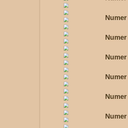
Numer 
Numer 
Numer 
Numer 
Numer 
Numer 