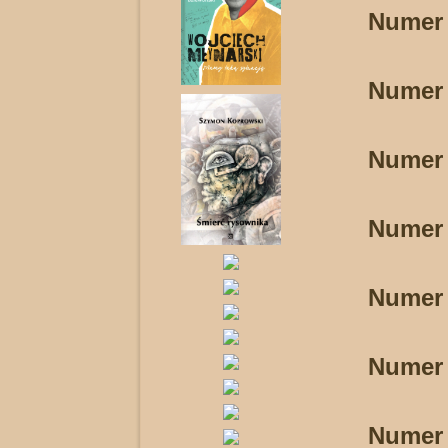
Numer 
Numer 
Numer 
Numer 
Numer 
Numer 
Numer 