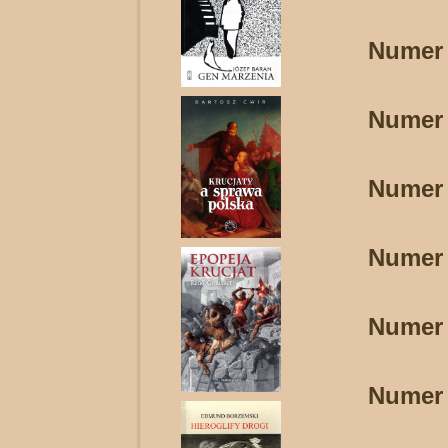
Numer 
Numer 
Numer 
Numer 
Numer 
Numer 