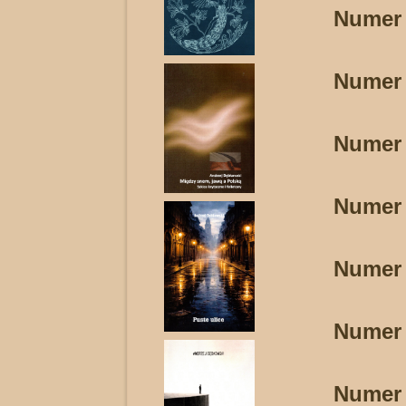
Numer 
Numer 
Numer 
Numer 
Numer 
Numer 
Numer 