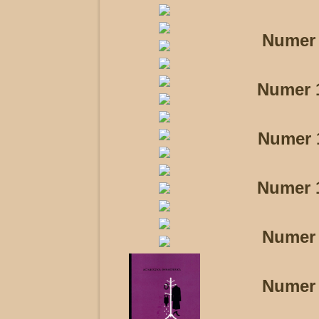
Numer 
Numer 
Numer 
Numer 
Numer 
Numer 