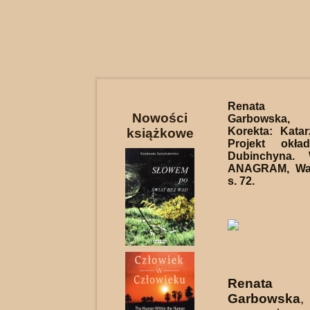
Renata A
Nowości
Garbowsk
Korekta: Kata
książkowe
Projekt okład
Dubinchyna. 
ANAGRAM, War
s. 72.
Renata A
Garbowska