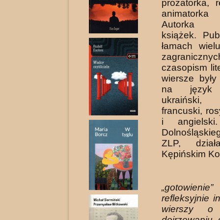
prozatorka, 
animatorka
Autorka d
książek. Pub
łamach wielu
zagranicz­nyc
czasopism lit
wiersze były
na język h
ukraiński, 
francuski, ros
i angielski
Dolnośląskie
ZLP, dzia
Kępińskim Kol
„gotowie
refleksyjnie 
wierszy o
dojrzewaniu 