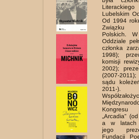
była człon
Literacki
Lubelskim Od
Od 1994 rok
Związku L
Polskich. W
Oddziale pełn
członka zar
1998); prze­
komisji rewiz
2002); preze
(2007-2011
sądu koleże
2011-).
Współzałożyc
Międzynarod
Kongresu
„Arcadia” (o
a w latach
jego prez
Fundacji Po