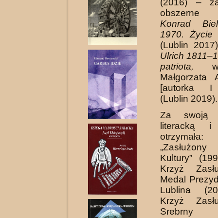
(2016) – żar
obszerne b
Konrad Bie
1970. Życie 
(Lublin 2017
Ulrich 1811–1
patriota,
wsp
Małgorzata 
[autorka I 
(Lublin 2019).
Za swoją d
literacką i
otrzymała
„Zasłużony
Kultury” (19
Krzyż Zasłu
Medal Prezyd
Lublina (20
Krzyż Zasłu
Srebrny 