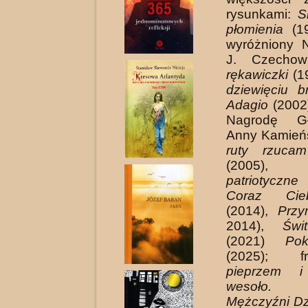
rysunkami:
S
płomienia
(19
wyróżniony 
J. Czecho
rękawiczki
(1
dziewięciu 
Adagio
(2002)
Nagrodę G
Anny Kamieńs
ruty rzuca
(2005
patriotyczne
Coraz Cie
(2014),
Przy
2014),
Świ
(2021)
Pok
(2025); 
pieprzem 
wesoło. 
Mężczyźni Dz