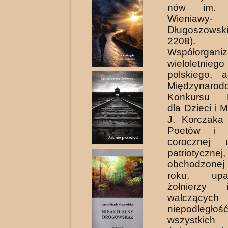
nów im. 
Wieniawy-
Długoszowsk
2208).
Współorganiz
wieloletnie
polskiego, 
Międzynarod
Konkursu Li
dla Dzieci i 
J. Korczaka 
Poetów i 
corocznej u
pa­triotycznej,
obchodzone
roku, upami
żołnierzy
walczą
niepodle
wszystkich