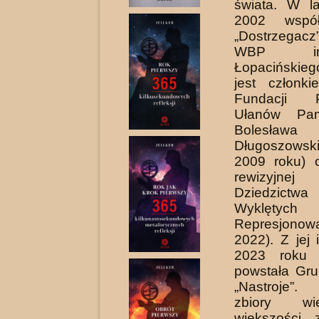
świata. W l
2002 współ
„Dostrzega
WBP i
Łopacińskie
jest członk
Fundacji 
Ułanów Pam
Bolesława 
Długoszows
2009 roku) o
rewizyjnej
Dziedzictwa
Wyklętyc
Represjono
2022). Z jej 
2023 roku 
powstała Gr
„Nastroje”.
zbiory wi
większości 