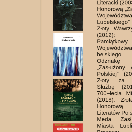
Literacki (20
Honorową „Za
Województw
Lubelskieg
Złoty Wawrzy
(2012)
Pamiątkowy
Wojewódz
belskiego
Odznakę 
„Zasłużony 
Polskiej” (2
Złoty za D
Służbę (20
700–lecia Mi
(2018); Zło
Honorową
Literatów Pol
Medal Zasł
Miasta Lubl