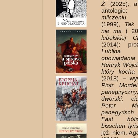
Ż
(2025); a
antologie
milcze­niu
(1999),
Tak
nie ma
( 20
lubelskiej 
(2014); pr
Lublina
opowiadania
Henryk Wójci
który kocha 
(2018) – wy
Piotr Morde
panegirycz
dworski, ciu
Peter M
panegyrisch 
Fast hófi
bisschen lyri
jęż. niem. Ag