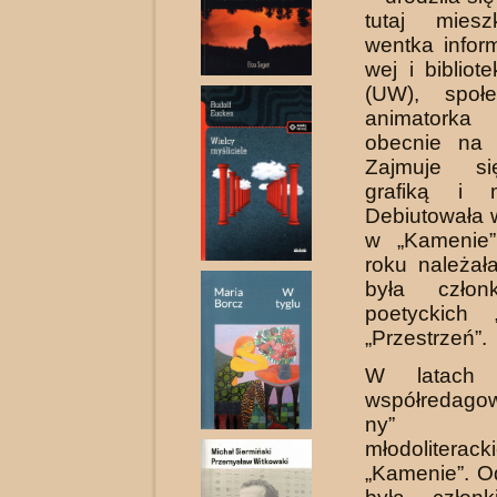
tutaj miesz
wentka infor
wej i biblio
(UW), społe
ani­matork
obecnie na 
Zajmuje si
grafiką i m
Debiutowała 
w „Kamenie
roku należa
była człon
poetyckich 
„Przestrzeń”.
W latach 
współredago
ny” k
młodolite
„Kamenie”. O