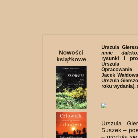
Urszula Giers
Nowości
mnie daleko
rysunki i pro
książkowe
Urszula G
Opracowanie 
Jacek Wałdows
Urszula Gierszo
roku wydania], 
Urszula Gie
Suszek – poe
– urodziła się