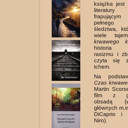
książka jest
literatur
frapującym
pełnego 
śledztwa, kt
wiele taje
krwawego k
historia c
rasizmu i zbr
czyta się 
tchem.
Na podstaw
Czas krwawe
Martin Scors
film z gw
obsadą (
głównych m.i
DiCaprio i
Niro).