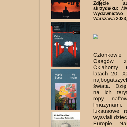
Zdjęcie a
skrzydełku: ©
Wydawnic
Warszawa 2023, 
Członkowie
Osagów z
Oklahomy n
latach 20. 
najbogatsz
świata. Dzię
na ich tery
ropy naftow
limuzy­nami
luksusowe r
wysyłali dzie
Europie. Na