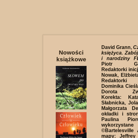
David Grann,
C
Nowości
księżyca. Zab
i narodziny FB
książkowe
Piotr Grze
Redaktorki inic
Nowak, Elżbiet
Redaktorki 
Dominika Cieś
Dorota Zwie
Korekta: Kat
Słabnicka, Jol
Małgorzata De
okładki i stro
Paulina Pior
wykorzystane
©Bartelesville 
mapy: Jeffrey