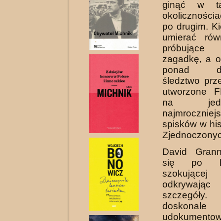
ginąć w ta
okolicznośc
po drugim. K
umierać rów
pró­bujące
zagadkę, a of
ponad dwa
śledztwo prz
utworzone FB
na je
najmroczniej
spisków w his
Zjednoczonyc
David Grann
się po la
szokującej
odkrywaj
szczegół
doskonale
udokumentow