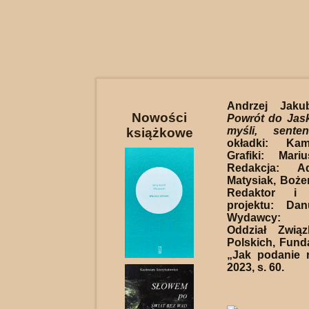
Andrzej Jaku
Nowości
Powrót do Jaski
myśli, sente
książkowe
okładki: Ka
Grafiki: Mari
Redakcja: A
Matysiak, Boże
Redaktor i 
projektu: Dan
Wydawcy: Wi
Oddział Związ
Polskich, Funda
„Jak podanie 
2023, s. 60.