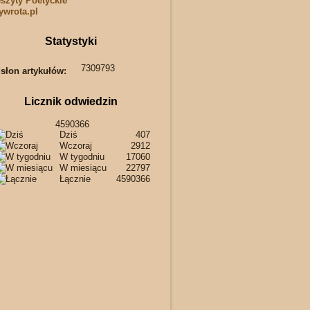
szyty Poetyckie
wrota.pl
Statystyki
7309793
słon artykułów:
Licznik odwiedzin
4590366
Dziś
407
Wczoraj
2912
W tygodniu
17060
W miesiącu
22797
Łącznie
4590366