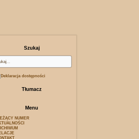
Szukaj
Tłumacz
Menu
IEŻĄCY NUMER
KTUALNOŚCI
RCHIWUM
ELACJE
ONTAKT