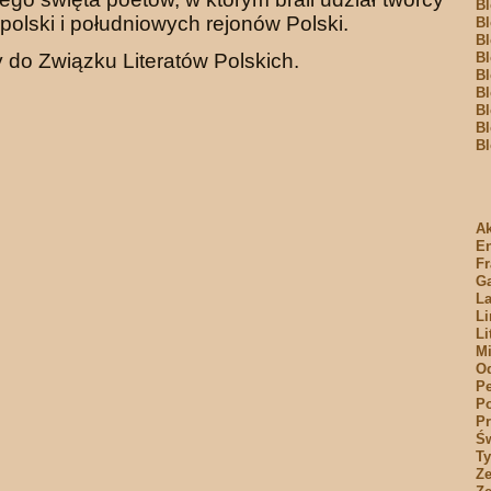
Bl
polski i południowych rejonów Polski.
Bl
Bl
 do Związku Literatów Polskich.
Bl
Bl
Bl
Bl
Bl
Bl
Ak
E
Fr
Ga
La
Li
Li
Mi
O
Pe
Po
Pr
Św
T
Ze