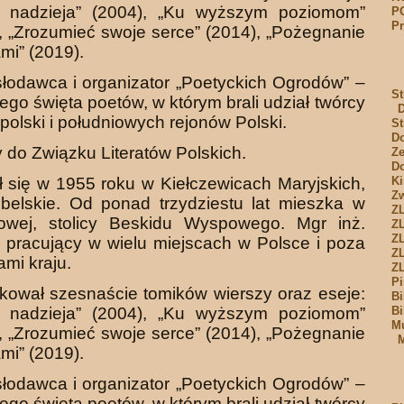
i nadzieja” (2004), „Ku wyższym poziomom”
P
Pr
, „Zrozumieć swoje serce” (2014), „Pożegnanie
ami” (2019).
odawca i organizator „Poetyckich Ogrodów” –
St
go święta poetów, w którym brali udział twórcy
polski i południowych rejonów Polski.
St
Do
 do Związku Literatów Polskich.
Ze
Do
ł się w 1955 roku w Kiełczewicach Maryjskich,
Ki
Zw
ubelskie. Od ponad trzydziestu lat mieszka w
Z
owej, stolicy Beskidu Wyspowego. Mgr inż.
Z
Z
, pracujący w wielu miejscach w Polsce i poza
ZL
ami kraju.
Z
Pi
kował szesnaście tomików wierszy oraz eseje:
Bi
i nadzieja” (2004), „Ku wyższym poziomom”
Bi
Mu
, „Zrozumieć swoje serce” (2014), „Pożegnanie
M
ami” (2019).
odawca i organizator „Poetyckich Ogrodów” –
go święta poetów, w którym brali udział twórcy