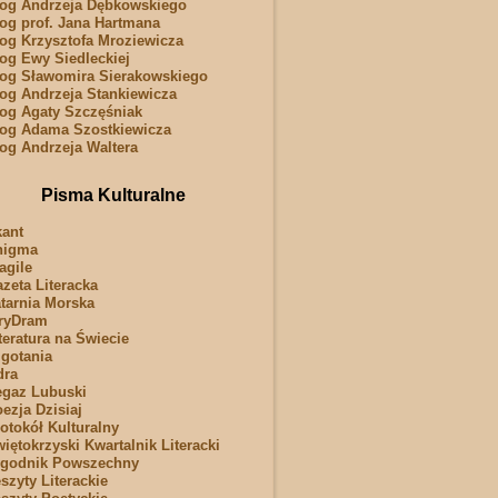
og Andrzeja Dębkowskiego
og prof. Jana Hartmana
og Krzysztofa Mroziewicza
og Ewy Siedleckiej
og Sławomira Sierakowskiego
og Andrzeja Stankiewicza
og Agaty Szczęśniak
og Adama Szostkiewicza
og Andrzeja Waltera
Pisma Kulturalne
ant
nigma
agile
zeta Literacka
tarnia Morska
ryDram
teratura na Świecie
gotania
dra
gaz Lubuski
ezja Dzisiaj
otokół Kulturalny
iętokrzyski Kwartalnik Literacki
ygodnik Powszechny
szyty Literackie