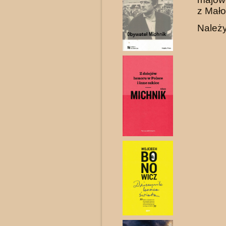
z Mało
Należy