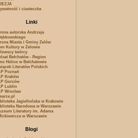
OEZJA
ywatność i ciasteczka
Linki
rona autorska Andrzeja
Dębkowskiego
rona Miasta i Gminy Zelów
m Kultury w Zelowie
lowscy twórcy
lsat Bełchatów - Region
no Helios w Bełchatowie
iązek Literatów Polskich
LP Poznań
LP Kraków
LP Gorzów
P Lublin
LP Wrocław
sarze.pl
blioteka Jagiellońska w Krakowie
blioteka Narodowa w Warszawie
zeum Literatury im. Adama
ickiewicza w Warszawie
Blogi