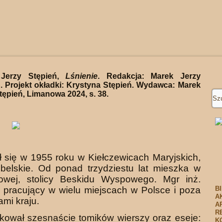
Jerzy Stępień,
Lśnienie
. Redakcja: Marek Jerzy
. Projekt okładki: Krystyna Stępień. Wydawca: Marek
tępień, Limanowa 2024, s. 38.
ł się w 1955 roku w Kiełczewicach Maryjskich,
ubelskie. Od ponad trzydziestu lat mieszka w
owej, stolicy Beskidu Wyspowego. Mgr inż.
, pracujący w wielu miejscach w Polsce i poza
B
A
ami kraju.
A
R
kował szesnaście tomików wierszy oraz eseje:
K