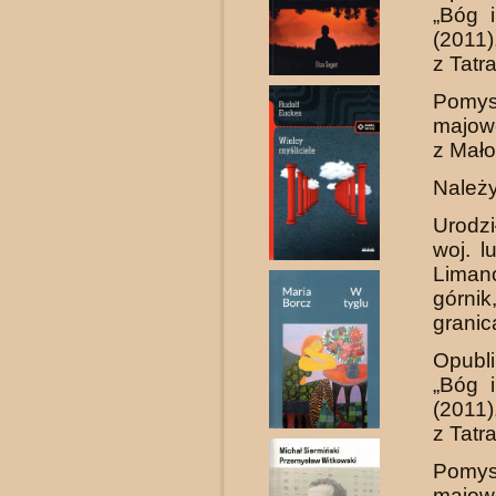
„Bóg 
(2011)
z Tatr
Pomysł
majowe
z Mało
Należy
Urodzi
woj. l
Liman
górnik
granic
Opubli
„Bóg 
(2011)
z Tatr
Pomysł
majowe