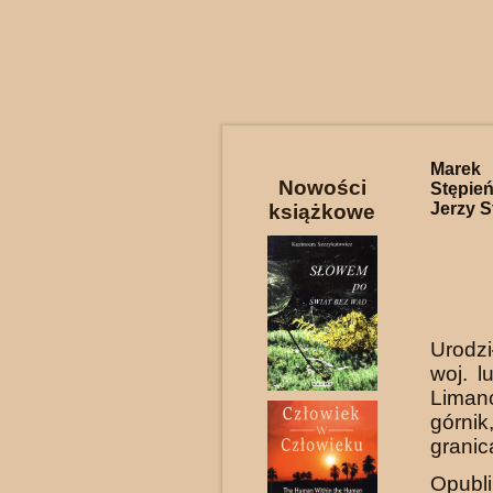
Marek 
Nowości
Stępień
Jerzy S
książkowe
Urodzi
woj. l
Liman
górnik
granic
Opubli