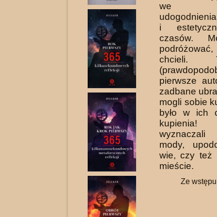
we ws
udogodnienia
i estetycz
czasów. Mo
podróżowa
chcieli.
(prawdopodob
pierwsze aut
zadbane ubran
mogli sobie k
było w ich 
kupienia
wyznaczali
mody, upod
wie, czy też 
mieście.
Ze wstępu 