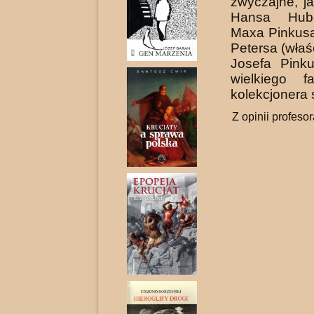
zwyczajne, ja
Hansa Hube
Maxa Pinkusa
Petersa (wła
Josefa Pink
wielkiego f
kolekcjonera 
Z opinii profesor