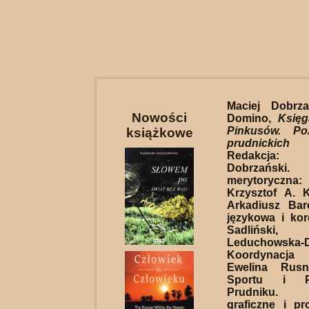
Maciej Dobrza
Nowości
Domino,
Księg
Pinkusów. Poz
książkowe
prudnickich 
Redakcja
Dobrzański. 
merytorycz
Krzysztof A. 
Arkadiusz Bar
językowa i kor
Sadlińsk
Leduchowska-D
Koordynacja
Ewelina Rusn
Sportu i P
Prudniku. O
graficzne i pro