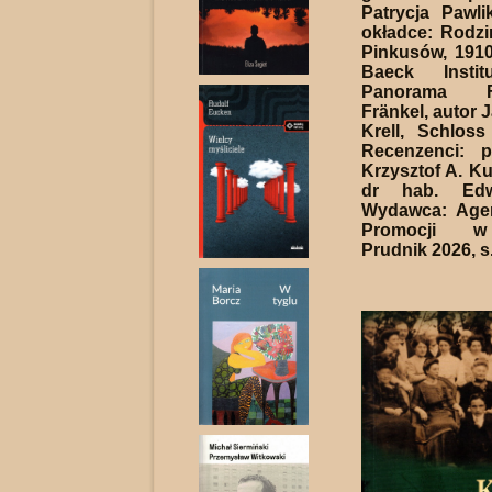
Patrycja Pawli
okładce: Rodzi
Pinkusów, 1910
Baeck Instit
Panorama F
Fränkel, autor 
Krell, Schlos
Recenzenci: p
Krzysztof A. Ku
dr hab. Edw
Wydawca: Agen
Promocji w
Prudnik 2026, s.