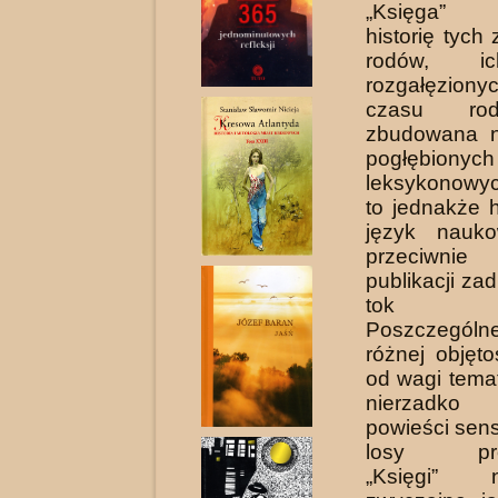
„Księga” 
historię tych
rodów, ic
rozgałęziony
czasu rod
zbudowana n
pogłębion
leksykonowyc
to jednakże 
język nauko
przeciwnie
publikacji zad
tok na
Poszczegól
różnej objęto
od wagi temat
nierzadk
powieści sens
losy prot
„Księgi” 