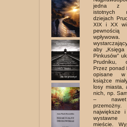
jedna z na
istotnych
dziejach Pru
XIX i XX wi
pewnością n
wpływowa.
wystarczaj
aby „Księga 
Pinkusów” uk
Prudniku, 
Przez ponad 
opisane w 
książce mia
losy miasta, 
nich, np. Sa
– nawe
przemożn
największe i
wystawne
mieście. Wy