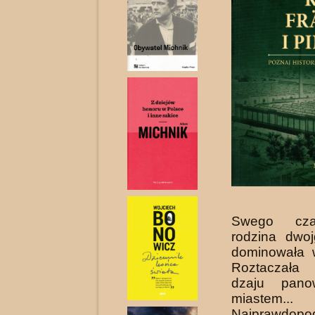
Swego cza
rodzina dwo
dominowała 
Roztaczała
dzaju pano
miastem...
Najprawdopo