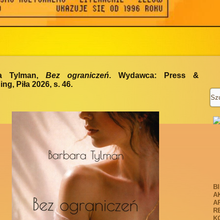
ra Tylman,
Bez ograniczeń
. Wydawca: Press &
ng, Piła 2026, s. 46.
B
A
A
R
K