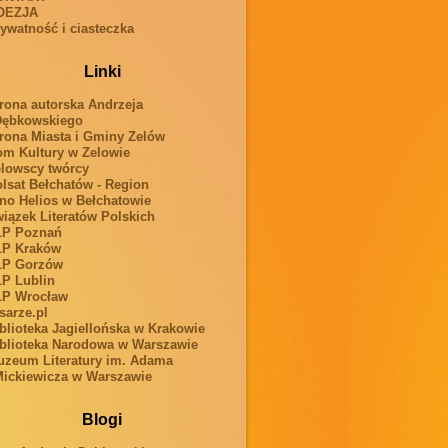
OEZJA
ywatność i ciasteczka
Linki
rona autorska Andrzeja
Dębkowskiego
rona Miasta i Gminy Zelów
m Kultury w Zelowie
lowscy twórcy
lsat Bełchatów - Region
no Helios w Bełchatowie
iązek Literatów Polskich
LP Poznań
LP Kraków
LP Gorzów
P Lublin
LP Wrocław
sarze.pl
blioteka Jagiellońska w Krakowie
blioteka Narodowa w Warszawie
zeum Literatury im. Adama
ickiewicza w Warszawie
Blogi