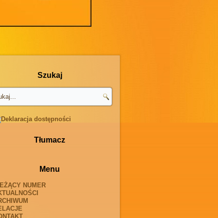
Szukaj
Tłumacz
Menu
IEŻĄCY NUMER
KTUALNOŚCI
RCHIWUM
ELACJE
ONTAKT