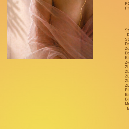
P
Pr
St
St
Do
Ze
Do
Ki
Zw
Z
Z
Z
ZL
Z
Pi
Bi
Bi
Mu
M