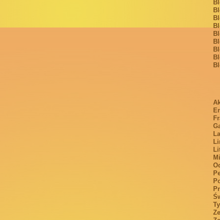
Bl
Bl
Bl
Bl
Bl
Bl
Bl
Bl
Bl
Ak
E
Fr
Ga
La
Li
Li
Mi
O
Pe
Po
Pr
Św
T
Ze