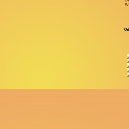
Ze
Wy
Od