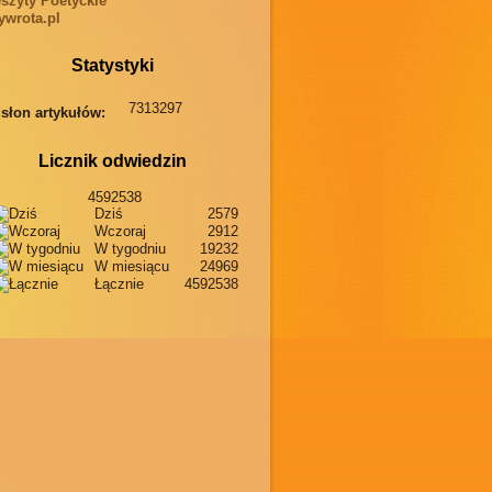
szyty Poetyckie
wrota.pl
Statystyki
7313297
słon artykułów:
Licznik odwiedzin
4592538
Dziś
2579
Wczoraj
2912
W tygodniu
19232
W miesiącu
24969
Łącznie
4592538