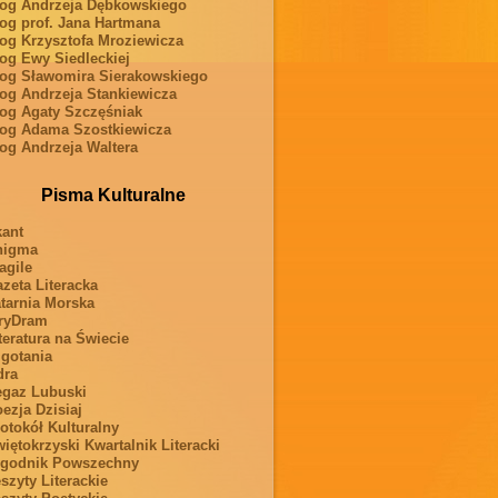
og Andrzeja Dębkowskiego
og prof. Jana Hartmana
og Krzysztofa Mroziewicza
og Ewy Siedleckiej
og Sławomira Sierakowskiego
og Andrzeja Stankiewicza
og Agaty Szczęśniak
og Adama Szostkiewicza
og Andrzeja Waltera
Pisma Kulturalne
ant
nigma
agile
zeta Literacka
tarnia Morska
ryDram
teratura na Świecie
gotania
dra
gaz Lubuski
ezja Dzisiaj
otokół Kulturalny
iętokrzyski Kwartalnik Literacki
ygodnik Powszechny
szyty Literackie