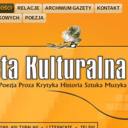
OŚCI
RELACJE
ARCHIWUM GAZETY
KONTAKT
ŻKOWYCH
POEZJA