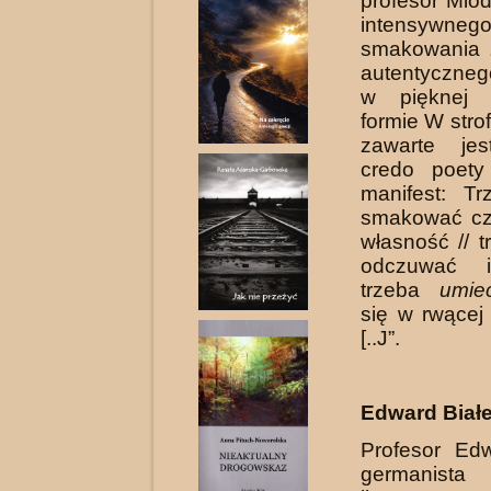
profesor Mio
intensywneg
smakowania ż
autentyczne
w pięknej a
formie W stro
zawarte jes
credo poety
manifest: T
smakować cz
własność // 
odczuwać is
trzeba
umie
się w rwącej
[..J”.
Edward Biał
Profesor Edw
germanista 