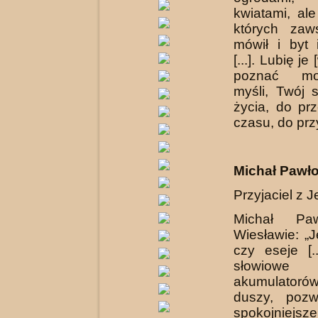
kwiatami, ale
których zaw
mówił i byt 
[...]. Lubię je
poznać m
myśli, Twój 
życia, do pr
czasu, do przy
Michał Pawł
Przyjaciel z J
Michał Pa
Wiesławie: „
czy eseje [..
słowiowe „
akumulatoró
duszy, pozw
spokojniejsze