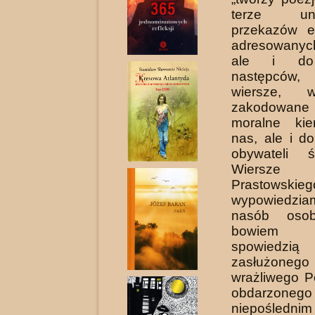
terze uniw
przekazów e
adresowany
ale i do
następcó
wiersze, 
zakodowane
moralne ki
nas, ale i d
obywateli św
Wiersze 
Prastows
wypowiedzia
nasób osob
bowiem l
spowiedzią
zasłu­żoneg
wrażliwego P
obdarzoneg
niepośledni