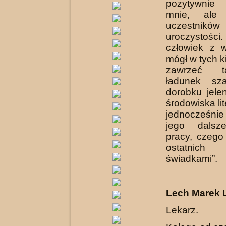
pozytywnie
mnie, ale w
uczestni
uroczystoś
człowiek z w
mógł w tych k
zawrzeć t
ładunek sz
dorobku jele
środowiska li
jednocześnie 
jego dalsz
pracy, czego
ostatnic
świadkami”.
Lech Marek 
Lekarz.