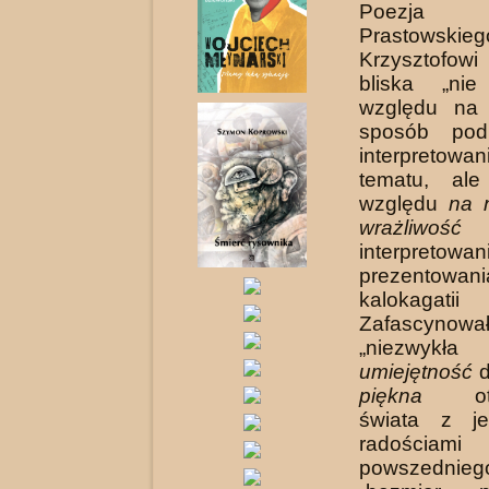
Poezja W
Prastowskieg
Krzysztofowi
bliska „ni
względu na 
sposób po
interpreto­w
tematu, al
względu
na 
wrażliwość
s
interpret
prezentowani
kalokagati
Zafascyno
„niezwykła
umiejętność
d
piękna
otac
świata z j
radośc
powszedniego