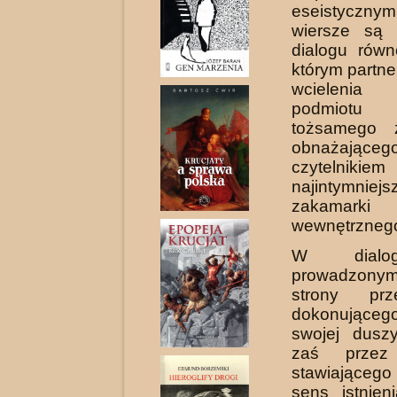
eseistycz
wiersze są 
dialogu równ
którym partn
wcielenia
podmiotu l
tożsamego 
obnażając
czytelnikiem
najintymniejs
zakamark
wewnętrzneg
W dialo
prowadzony
strony pr
dokonują­c
swojej duszy
zaś przez 
stawiające­g
sens istnien