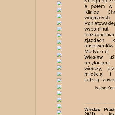
Kolega od cz
a potem w 
Klinice C
wnętrznych
Poniatowskie
wspomin
niezapomnia­
zjazdach ko
absolwentó
Medycznej 
Wiesław uśw
recytacja
wierszy, prz
miłością i
ludzką i zaw
Iwona Kąt
_______________________
Wiesław Prast
2021)
–
lek