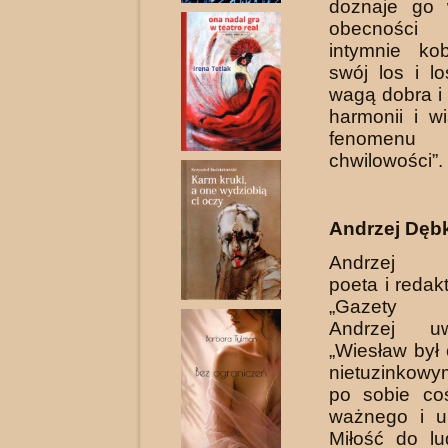
doznaje go 
obecności
intymnie ko
swój los i l
wagą dobra i 
harmonii i w
fenome­nu
chwilowości”.
Andrzej Dęb
Andrzej D
poeta i redak
„Gazety Kul
Andrzej u
„Wiesław był
nietuzinkowy
po sobie co
ważnego i u
Miłość do lud