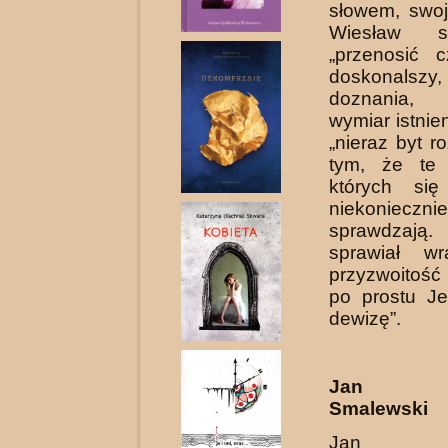
słowem, swoj
Wiesław st
„przenosić 
doskonalszy,
doznania, 
wymiar istnie
„nieraz byt 
tym, że te 
których się 
niekoniec
sprawdzają
sprawiał wr
przyzwoitoś
po prostu J
dewizę”.
Jan St
Smalewski
Jan St