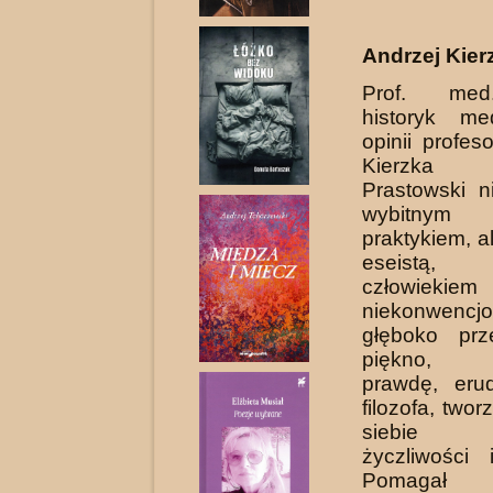
Andrzej Kier
Prof. med.
historyk m
opinii profes
Kierzka 
Prastowski n
wybitnym 
prakty­kiem, a
eseistą, h
człowiekiem
niekonwencjo
głęboko prz
piękno, m
prawdę, eru
filozofa, two
siebie a
życzliwości 
Pomagał 