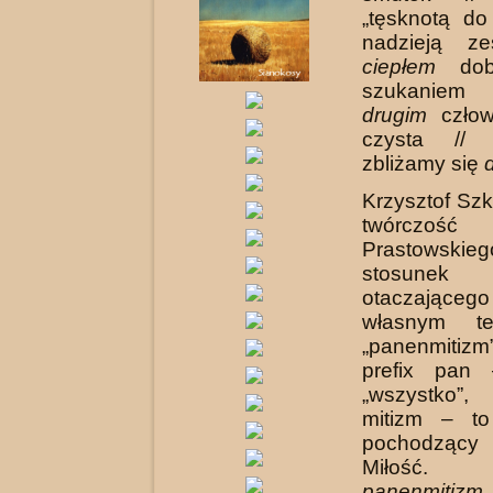
„tęsknotą do 
nadzieją ze
ciepłem
dobr
szukaniem
drugim
człowi
czysta // 
zbliżamy się
Krzysztof Szka
twórczość
Prastowski
stosu
otaczające
własnym t
„panenmiti
prefix pan
„wszystko”
mitizm – to
pochodzący
Miłość. „
panenmitizm