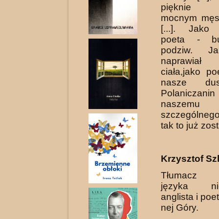
pięknie r
mocnym męs
[...]. Jako 
poeta - bu
podziw. Ja
napra­wi
ciała,jako po
nasze dus
Polaniczani
naszemu
szczególneg
tak to już zost
Krzysztof Sz
Tłumacz p
języka nie
anglista i po
nej Góry.