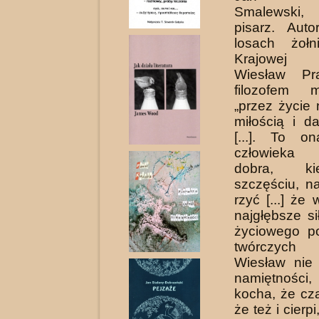
Smalewski
pisarz. Auto
losach żoł­n
Krajowej
Wiesław Pra
filozofem m
„przez życie 
miłością i d
[...]. To o
człowieka
dobra, ki
szczęściu, n
rzyć [...] że
najgłębsze s
życiowego po
twórczych 
Wiesław nie 
namiętności
kocha, że cz
że też i cierpi