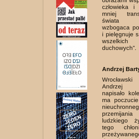
obrazami wsp
człowieka i
mniej trans
świata z
wzbogaca pol
i pielęgnuje
wszelkich
duchowych”.
Andrzej Bart
Wrocławsk
Andrzej B
napisało kol
ma poczucie
nieuchronne
przemijani
ludzkiego ż
tego chłon
przeżywaneg