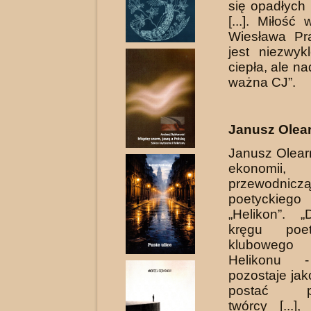
się opa­dłych
[...]. Miłość
Wiesława Pr
jest niezwyk
ciepła, ale n
ważna CJ”.
Janusz Olea
Janusz Olearn
ekonomii,
przewodnicz
poetyckie
„Helikon”. 
kręgu poe
kluboweg
Helikonu 
pozostaje ja
postać pol
twórcy [...]