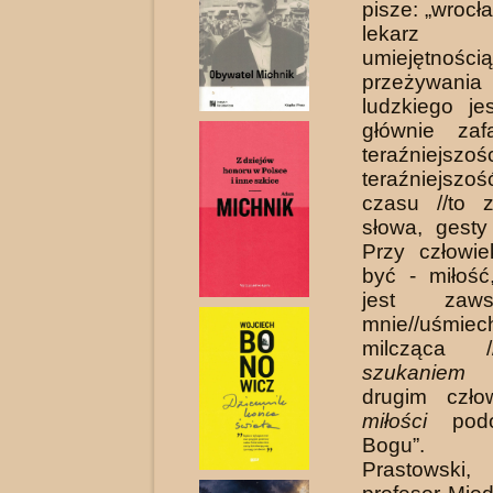
pisze: „wrocł
lekarz o
umiejętnością
przeżywan
ludzkiego je
głównie zaf
teraźniejs
teraźniejszoś
czasu //to 
słowa, gesty i
Przy człowi
być - miłość
jest zaw
mnie//uśmiec
milczą­ca 
szukaniem
s
drugim czło
miłości
podo
Bogu”. 
Prastowski,