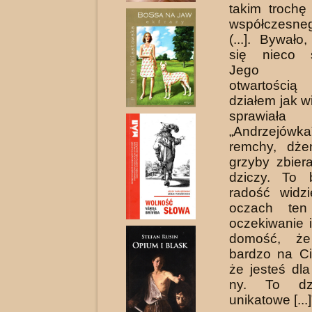
takim trochę
współczesn
(...]. Bywał
się nieco 
Jego ni
otwartością
działem jak w
sprawiała
„Andrzejów
remchy, dże
grzyby zbier
dziczy. To 
radość widz
oczach ten
oczekiwanie 
domość, że
bardzo na Ci
że jesteś dl
ny. To dzi
unikatowe [...]