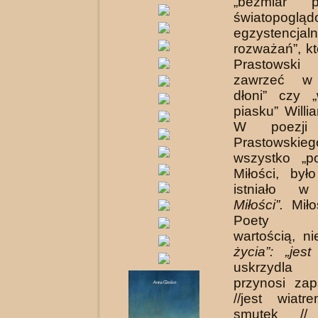
„bezmiar p
światopoglą
egzystencjal
rozważań”, k
Prastowski 
zawrzeć w „
dłoni” czy „
piasku” Willi
W poezji 
Prastowski
wszystko „p
Miłości, by
istniało w
Miłości”.
Miło
Poety „n
wartością, n
życia”: „jest
uskrzydla
przynosi za
//jest wiat
smutek // 