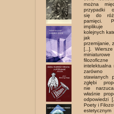
można międ
przypad­ki 
się do róż
pamięci. P
implikuje
kolejnych kate
jak prze
przemijanie, 
[...]. Wiersz
miniaturow
filozoficzne
intelektualn
zarówno
stawianych p
zgłębi prop
nie narzuca
właśnie prop
odpowiedzi [.
Poety i Filoz
estetycz­nym