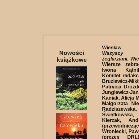
Wiesław Pr
Nowości
Wszyscy 
żeglarzami. Wi
książkowe
Wiersze zebra
Iwona Kątnik
Komitet redakc
Bruziewicz-Mik
Patrycja Drozd
Jungiewicz-Ja
Kaniak, Alicja 
Małgorzata Ni
Radziszews
Świętkowsk
Kierzak, And
(przewodnicząc
Wroniecki, Paw
(prezes DRL).