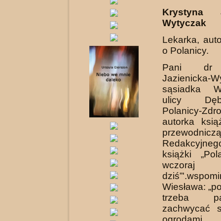
Krystyna J
Wytyczak
Lekarka, aut
o Polanicy.
Pani dr 
Jazienicka-W
sąsiadka W
ulicy Dę
Polanicy-Zdro
autorka ksi
przewod­nicz
Redakcyjneg
książki „Pol
wczo
dziś”'.wspomi
Wiesława: „po
trzeba pa
zachwycać s
ogrodami, 