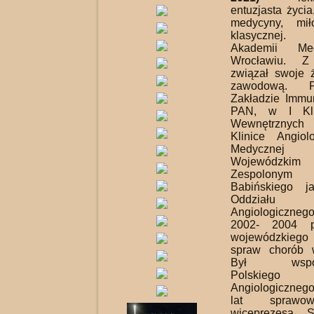
entuzjasta życia,
medycyny, mił
klasycznej.
Akademii Me
Wrocławiu. Z
związał swoje ż
zawodową. 
Zakładzie Immun
PAN, w I Kli
Wewnętrznych 
Klinice Angiol
Medyczne
Wojewódzki
Zespolonym 
Babińskiego j
Oddziału Int
Angiologiczne
2002- 2004 pe
wojewódzkiego s
spraw chorób 
Był współza
Polskiego T
Angiologicznego
lat sprawow
wiceprezesa S