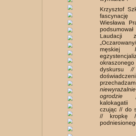
Krzysztof Sz
fascynację 
Wiesława Pra
podsumował 
Laudacji 
„Oczarowany/
męskiej
egzystencjal
okraszoneg
dyskursu
/
doświadc
przechadza
niewyrażalni
ogrodzie p
kalokagatii
czując // do 
// kropkę 
podniesioneg