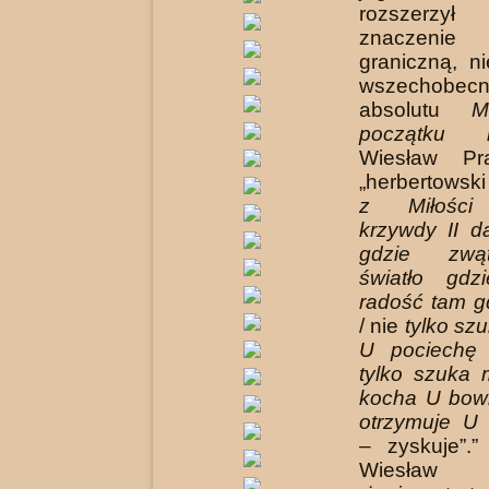
rozszerz
znaczenie
graniczną, n
wszechobecn
absolutu
M
początku 
Wiesław Pr
„herbertowsk
z Miłości
„
krzywdy II d
gdzie zwą
światło gdz
radość tam g
/ nie
tylko sz
U pociechę 
tylko szu­ka 
kocha U bow
otrzymuje U
– zysku­je”.
Wiesław P