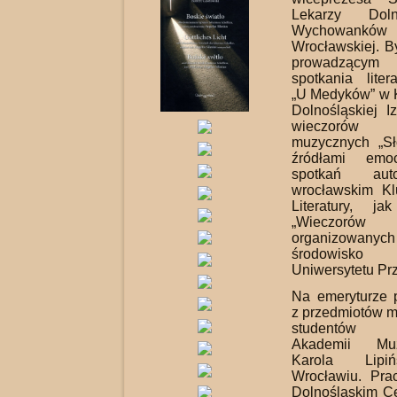
Lekarzy Doln
Wychowankó
Wrocławskiej. By
prowadzącym 
spotkania liter
„U Medyków” w K
Dolnośląskiej Iz
wieczorów 
muzycznych „S
źródłami emo
spotkań aut
wrocławskim Kl
Literatury, j
„Wieczorów P
organizowa
środowisk
Uniwersytetu Pr
Na emeryturze p
z przedmiotów m
studentów Mu
Akademii Mu
Karola Lipi
Wrocławiu. Pra
Dolnośląskim C