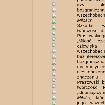
trzy s
bezgraniczna
wszechobecn
Miłości”.
Kr
Szkarłat 
twórczości d
Prastowskieg
„Mi­łość c
człow
wszechobecn
bezinter
bezgran
matematyczn
nieskończono
znaczeniu
Prastowski b
twórczości P
„stopniu
Miłość,
któ
jego wszec