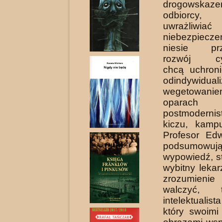
drogowsk
odbiorc
uwrażliwi
niebezpiecze
niesie prz
rozwój cywi
chcą uchron
odindywidua
wegetow
oparach
postmodernis
kiczu, kamp
Profe­sor Ed
podsumowu
wypowiedź, st
wybitny lekar
zrozumienie
walczyć, 
intelektuali
który swoimi