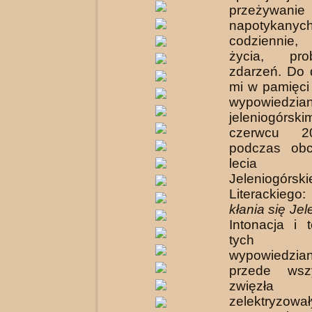
przeżywanie
napotykanyc
codziennie,
życia, pr
zdarzeń. Do d
mi w pamięci
wypowied
jeleniogór
czerwcu 2
podczas ob
lecia dzi
Jeleniogórs
Literackie
kłania się Jel
Intonacja i 
tych kilk
wypowiedzian
przede wsz
zwięzła
zelektryzował