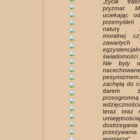
„życie tra
pryzmat M
uciekając od
przemyśleń 
natury
moral­nej c
zawar
egzystencjaln
świadomości 
Nie byty o
nacechowan
pesymizmem.
zachętą do
ci
darem 
przeogromną
wdzięcznośc
teraz oraz
umiejętno
dostrze
przeżywania
wymiarze”.