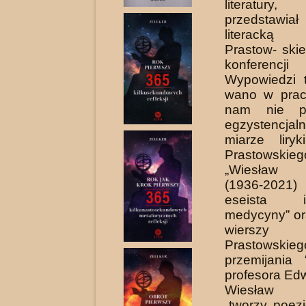
literatury, 
przedstawia
literacką
Prastow- ski
konferencji
Wypowiedzi t
wano w praca
nam nie p
egzystencj
miarze liry
Prastows
„Wiesław P
(1936-2021
eseista i
medycyny” or
wier­szy 
Prastowskieg
przemijania
profe­sora Ed
Wiesław P
„tworzy poez