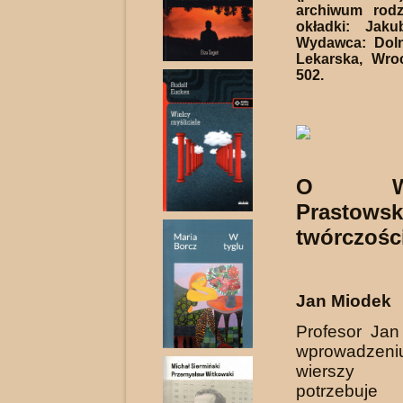
archiwum rodz
okładki: Jak
Wydawca: Doln
Lekarska, Wro
502.
O Wie
Prastowsk
twórczośc
Jan Miodek
Profesor Ja
wprowadzeni
wierszy „
potrzebuje 