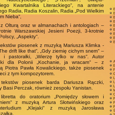
kiego Kwartalnika Literackiego”, na antenie
B
ego Radia, Radia Kosza­lin, Radia „Pod Wielkim
B
m Nieba”,
B
B
z Olturą oraz w almanachach i antologiach –
B
B
rotnie Warszawskiej Jesieni Poezji, 3-krotnie
B
Polscy, „Aspekty”.
B
B
tekstów piosenek z muzyką Mariusza Klimka -
„The drift like that”, „Gdy ziemię cichym snem” –
y i pastorałki, „Wierzę tylko w nas”. Autor
nki dla Polonii „Kochanie, ja wracam” – z
A
ą Piotra Pawła Kowalickiego, także piosenek
F
ieci z tym kompozytorem.
G
L
 tekstów piosenek barda Dariusza Rączki,
L
L
y Basi Perczak, również zespołu Yanistan.
M
 libretta do oratorium „Pomiędzy słowem i
P
eniem” z muzyką Artura Słotwińskiego oraz
P
P
-interludium „Klejaki” z muzyką Jarosława
Ś
załka.
T