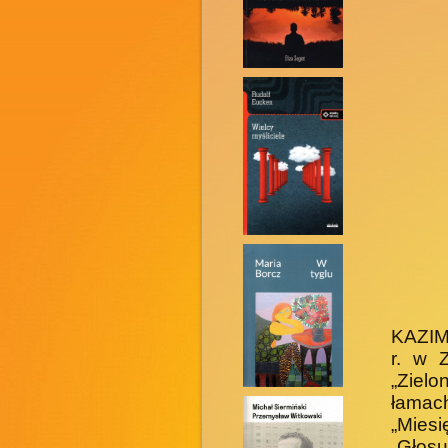
KAZIM
r. w 
„Zielo
łamac
„Miesi
„Głos