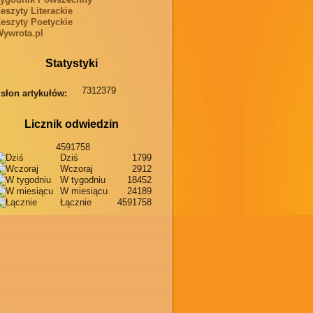
eszyty Literackie
eszyty Poetyckie
ywrota.pl
Statystyki
7312379
słon artykułów:
Licznik odwiedzin
4591758
Dziś
1799
Wczoraj
2912
W tygodniu
18452
W miesiącu
24189
Łącznie
4591758