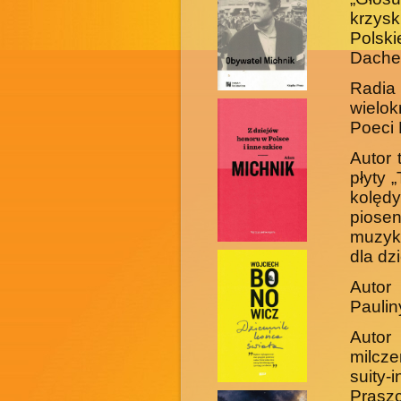
krzys
Polski
Dache
Radia 
wielok
Poeci 
Autor 
płyty 
kolęd
piose
muzyk
dla dz
Autor
Paulin
Autor
milcz
suity
Praszc