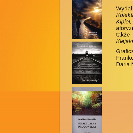
Wydał
Kolekt
Kipie
afor
także
Klejak
Grafi
Franko
Daria 