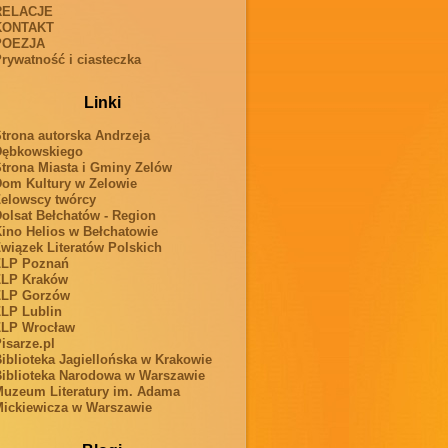
RELACJE
KONTAKT
POEZJA
rywatność i ciasteczka
Linki
trona autorska Andrzeja
Dębkowskiego
trona Miasta i Gminy Zelów
om Kultury w Zelowie
elowscy twórcy
olsat Bełchatów - Region
ino Helios w Bełchatowie
wiązek Literatów Polskich
ZLP Poznań
ZLP Kraków
ZLP Gorzów
LP Lublin
ZLP Wrocław
isarze.pl
iblioteka Jagiellońska w Krakowie
iblioteka Narodowa w Warszawie
uzeum Literatury im. Adama
ickiewicza w Warszawie