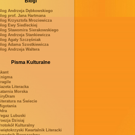
Blogi
log Andrzeja Dębkowskiego
log prof. Jana Hartmana
log Krzysztofa Mroziewicza
log Ewy Siedleckiej
log Sławomira Sierakowskiego
log Andrzeja Stankiewicza
log Agaty Szczęśniak
log Adama Szostkiewicza
log Andrzeja Waltera
Pisma Kulturalne
kant
Enigma
ragile
azeta Literacka
atarnia Morska
iryDram
iteratura na Świecie
igotania
Odra
egaz Lubuski
oezja Dzisiaj
rotokół Kulturalny
więtokrzyski Kwartalnik Literacki
ygodnik Powszechny