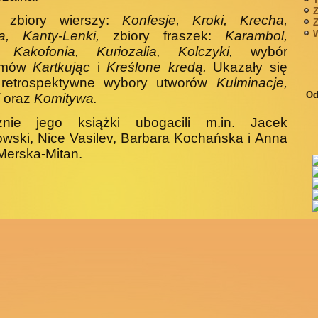
Z
 zbiory wierszy:
Konfesje, Kroki, Krecha,
Z
a, Kanty-Lenki,
zbiory fraszek:
Karambol,
W
l, Kakofonia, Kuriozalia, Kolczyki,
wybór
yzmów
Kartkując
i
Kreślone kredą.
Ukazały się
 retrospektywne wybory utworów
Kulminacje,
Od
i
oraz
Komitywa.
cznie jego książki ubogacili m.in. Jacek
wski, Nice Vasilev, Barbara Kochańska i Anna
Merska-Mitan.