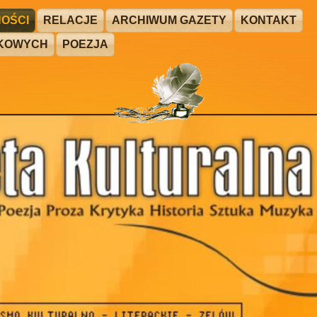
OŚCI
RELACJE
ARCHIWUM GAZETY
KONTAKT
ŻKOWYCH
POEZJA