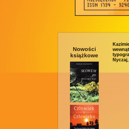
Kazimi
Nowości
wewnątr
typogra
książkowe
Nyczaj,