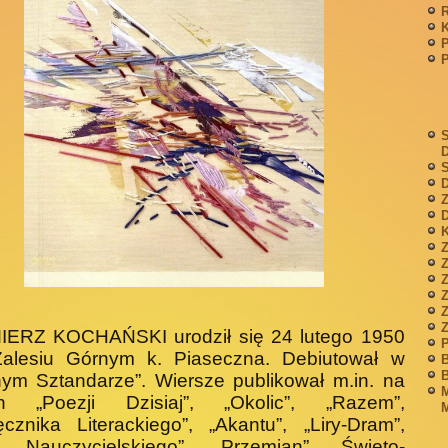
P
S
S
D
Z
D
K
Z
Z
IERZ KOCHAŃSKI urodził się 24 lutego 1950
P
Zalesiu Górnym k. Piasecz­na. Debiutował w
B
B
nym Sztandarze”. Wiersze publikował m.in. na
M
h „Poezji Dzisiaj”, „Okolic”, „Razem”,
M
ęcznika Literackiego”, „Akantu”, „Liry-Dram”,
u Nauczycielskiego”, „Przemian”, Święto­