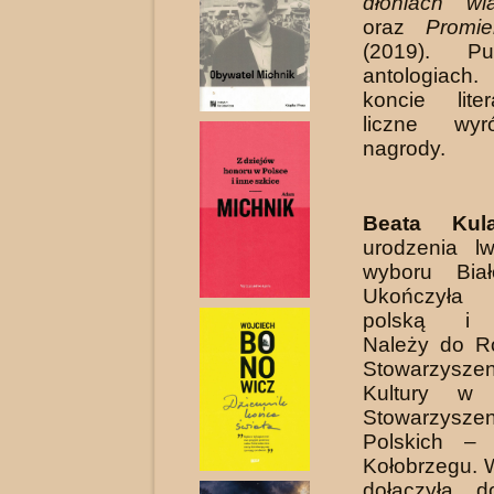
dłoniach wia
oraz
Promie
(2019). Pu
antologiach
koncie lit
liczne wyró
nagrody.
Beata Kul
urodzenia l
wyboru Biał
Ukończyła 
polską i u
Należy do R
Stowarzysze
Kultury w 
Stowarzysze
Polskich –
Kołobrzegu. 
dołączyła d