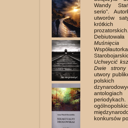
Wandy Stań
serio”. Auto
utworów sat
krótki
prozatorskich
Debiutowa­ł
Muśnięcia
(
Współau­tor
Starobojarski
Uchwycić kszt
Dwie strony 
utwory publi
polskich
dzynarodowy
antolo
periodykach
ogólnopo
międzynarodo
konkursów po