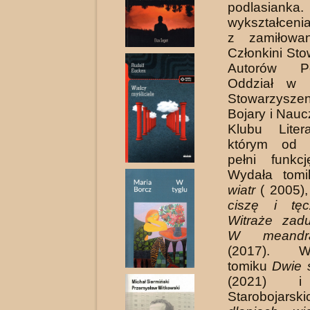
podlasi
wykształceni
z zamiłowan
Członkini St
Autorów P
Oddział w K
Stowarzysz
Bojary i Nauc
Klubu Liter
którym od 
pełni funkc
Wydała tomi
wiatr
( 2005)
ciszę i tęc
Witraże zad
W meandra
(2017). Ws
tomiku
Dwie s
(2021) i
Staroboja