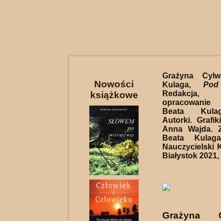
Grażyna Cyl
Nowości
Kulaga,
Pod
Redakcja, 
książkowe
opracowanie
Beata Kula
Autorki. Grafik
Anna Wajda. Z
Beata Kulag
Nauczycielski K
Białystok 2021, 
Grażyna C