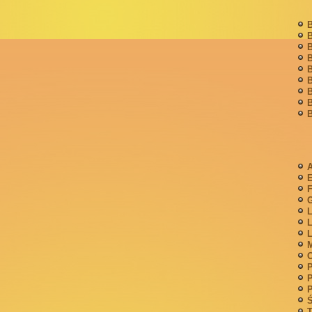
B
B
B
B
B
B
B
B
B
A
F
G
L
L
L
M
P
P
P
Ś
T