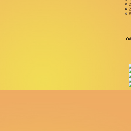
Z
Z
W
Od