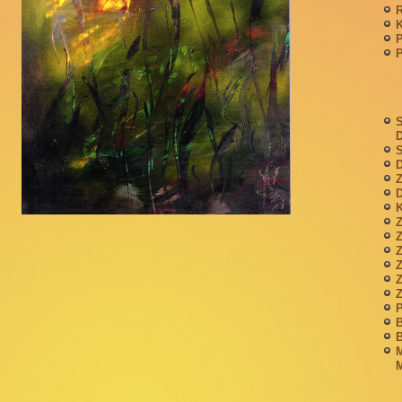
P
S
S
D
Z
D
K
Z
Z
P
B
B
M
M