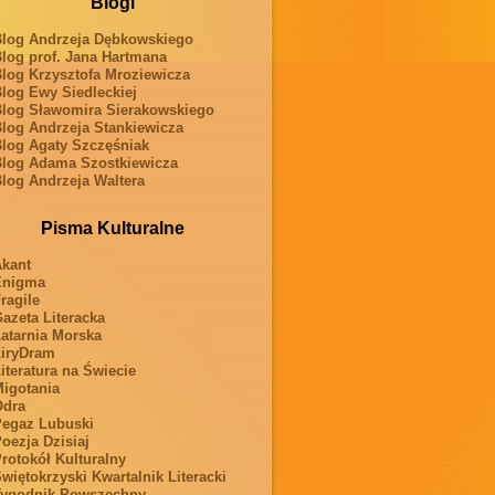
Blogi
log Andrzeja Dębkowskiego
log prof. Jana Hartmana
log Krzysztofa Mroziewicza
log Ewy Siedleckiej
log Sławomira Sierakowskiego
log Andrzeja Stankiewicza
log Agaty Szczęśniak
log Adama Szostkiewicza
log Andrzeja Waltera
Pisma Kulturalne
kant
Enigma
ragile
azeta Literacka
atarnia Morska
iryDram
iteratura na Świecie
igotania
Odra
egaz Lubuski
oezja Dzisiaj
rotokół Kulturalny
więtokrzyski Kwartalnik Literacki
ygodnik Powszechny