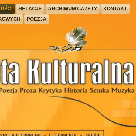
OŚCI
RELACJE
ARCHIWUM GAZETY
KONTAKT
ŻKOWYCH
POEZJA