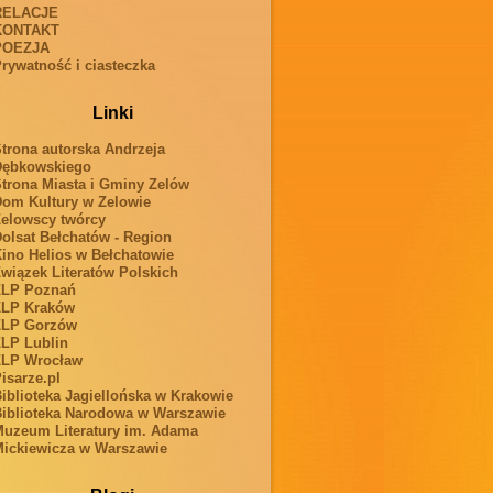
RELACJE
KONTAKT
POEZJA
rywatność i ciasteczka
Linki
trona autorska Andrzeja
Dębkowskiego
trona Miasta i Gminy Zelów
om Kultury w Zelowie
elowscy twórcy
olsat Bełchatów - Region
ino Helios w Bełchatowie
wiązek Literatów Polskich
ZLP Poznań
ZLP Kraków
ZLP Gorzów
LP Lublin
ZLP Wrocław
isarze.pl
iblioteka Jagiellońska w Krakowie
iblioteka Narodowa w Warszawie
uzeum Literatury im. Adama
ickiewicza w Warszawie