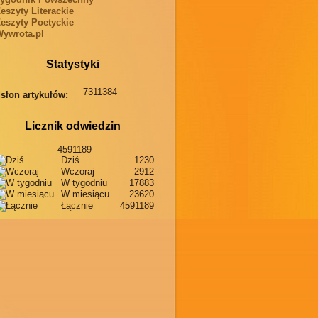
eszyty Literackie
eszyty Poetyckie
ywrota.pl
Statystyki
7311384
słon artykułów:
Licznik odwiedzin
4591189
Dziś
1230
Wczoraj
2912
W tygodniu
17883
W miesiącu
23620
Łącznie
4591189