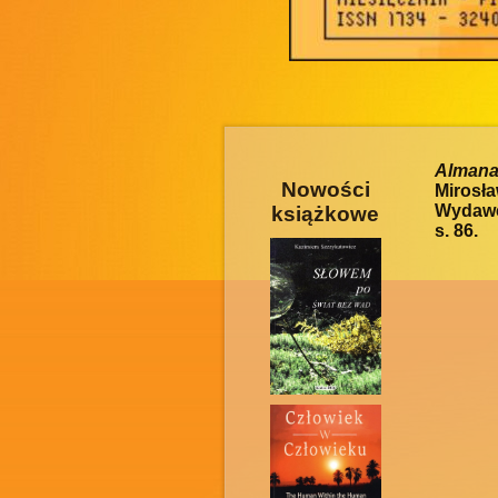
Alman
Nowości
Mirosł
Wydawca
książkowe
s. 86.