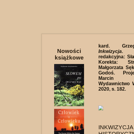
kard. Grze
Nowości
Inkwizycja
. 
redakcyjna: Sł
książkowe
Korekta: St
Małgorzata Sęk
Godoś. Proje
Marcin Ja
Wydawnictwo 
2020, s. 182.
INKWIZ
HISTORYCZ