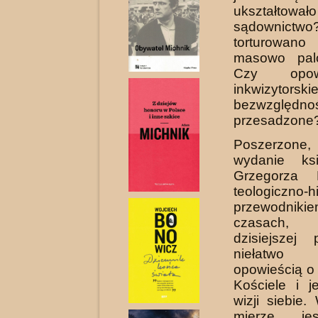
ukształto
sądownict
torturowan
masowo pal
Czy opow
inkwizytorskie
bezwzględ
przesadzone
Poszerzon
wydanie ksi
Grzegorza 
teologiczno-h
przewodn
czasach,
dzisiejszej 
niełatwo z
opowieścią 
Kościele i j
wizji siebie
mierze je