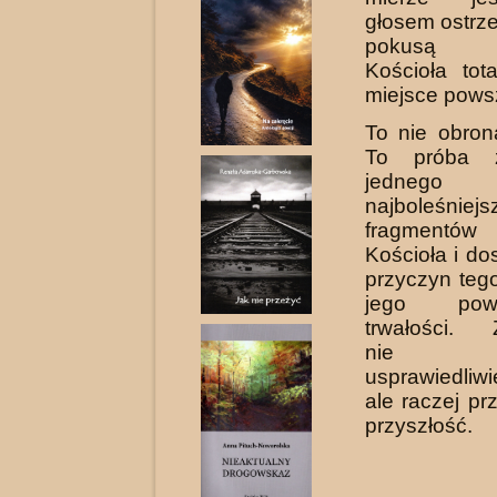
głosem ostrz
pokusą st
Kościoła tot
miejsce pows
To nie obrona
To próba z
jedn
najboleśniejs
fragmentów
Kościoła i do
przyczyn teg
jego pow
trwałości. 
nie pr
usprawiedliwi
ale raczej pr
przyszłość.