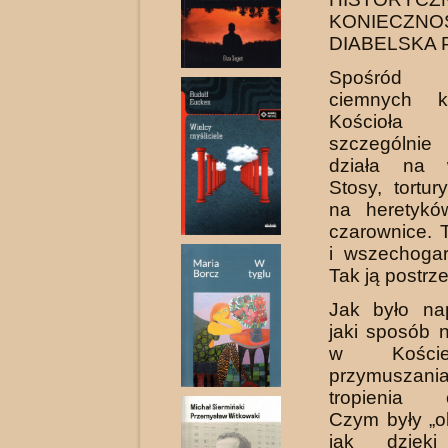
KONIECZN
DIABELSKA
Spośród r
ciemnych ka
Kościoła i
szczególn
działa na w
Stosy, tortur
na heretykó
czarownice. T
i wszechogar
Tak ją postrz
Jak było n
jaki sposób n
w Koście
przymuszania
tropienia 
Czym były „ok
jak dzięki 