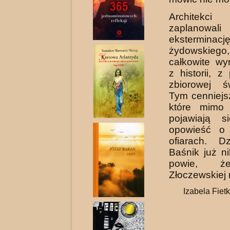
Architekci 
zaplanowal
ekstermina
żydowskie
całkowite w
z historii, z
zbiorowej ś
Tym cenniejs
które mimo 
pojawiają s
opowieść o 
ofiarach. D
Baśnik już ni
powie, ż
Złoczewskiej 
Izabela Fiet