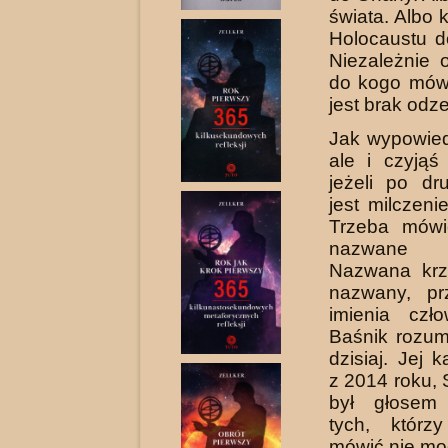
świata. Albo 
Holocaustu d
Niezależnie 
do kogo mów
jest brak odz
Jak wypowied
ale i czyjąś
jeżeli po dru
jest milczeni
Trzeba mówi
nazwane i
Nazwana krz
nazwany, pr
imienia czł
Baśnik rozum
dzisiaj. Jej 
z 2014 roku, 
był głosem
tych, którz
mówić nie mo