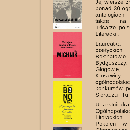
Jej wiersze 
ponad 30 ogó
antologiach l
także na 
„Pisarze pols
Literacki”.
Laureatka 
poetyc
Bełchatowie,
Bydgoszczy
Głogowie
Kruszwicy
ogólnopolski
konkursów p
Sieradzu i Tu
Uczestniczka
Ogólnopolski
Literackic
Pokoleń w 