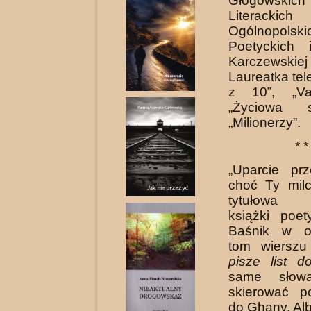
Głogowskich K
Literack
Ogólnopolski
Poetyckich
Karczewskiej
Laureatka tel
z 10”, „Va
„Życiowa 
„Milionerzy”.
* *
„Uparcie pr
choć Ty mil
tytułowa 
książki poet
Baśnik w ot
tom wiersz
pisze list 
same słowa
skierować p
do Ghany. Al