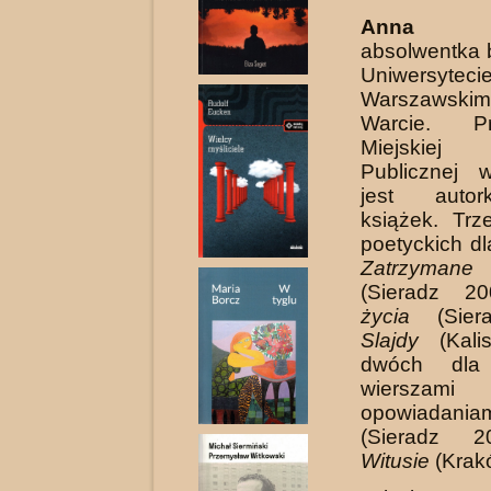
Anna B
absolwentka b
Uniwersyteci
Warszawskim
Warcie. P
Miejskiej 
Publicznej 
jest autor
książek. Trz
poetyckich dl
Zatrzymane
(Sieradz 2
życia
(Siera
Slajdy
(Kali
dwóch dla
wiers
opowiadani
(Sieradz 2
Witusie
(Krak