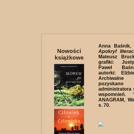
Anna Baśnik
Nowości
Apokryf literac
Mateusz Bruck
książkowe
grafiki: Jus
Paweł Baśni
autorki: Elżb
Archiwalne 
pozyskano
administratora 
wspomnień. 
ANAGRAM, War
s. 70.