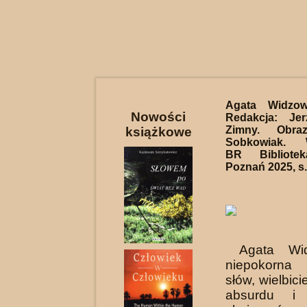
Agata Widzo
Nowości
Redakcja: Je
Zimny. Obra
książkowe
Sobkowiak. 
BR Bibliote
Poznań 2025, s
Agata Wid
niepokorna
słów, wielbici
absurdu i 