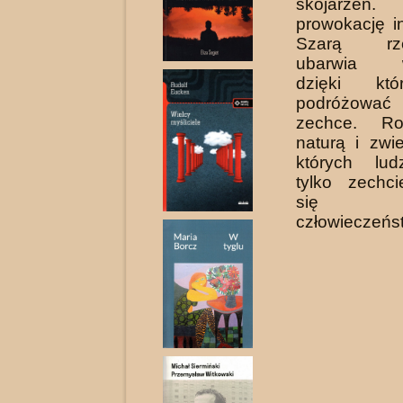
skojarze
prowokację in
Szarą rzec
ubarwia wy
dzięki kt
podróżować 
zechce. R
naturą i zwi
których lud
tylko zechci
się 
człowieczeńs