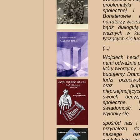
problematyk
społecznej i m
Bohaterowie o
narratorzy wiers
bądź dialoguj
ważnych w ka
tyczących się lud
(...)
Wojciech Łęcki
nami odważnie py
który tworzymy, 
budujemy. Dram
ludzi przeciw
oraz głup
nieprzejmującyc
swoich decyz
społeczne.
świadomość, 
wyłoniły się
spośród nas i
przynależą d
naszego nar
wielokrotnie w 