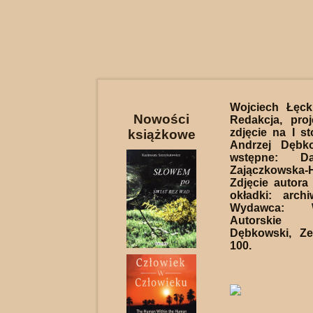
Wojciech Łęck
Nowości
Redakcja, proj
zdjęcie na I st
książkowe
Andrzej Dębk
wstępne: D
Zajączkowska-
Zdjęcie autora 
okładki: arch
Wydawca: W
Autorskie
Dębkowski, Ze
100.