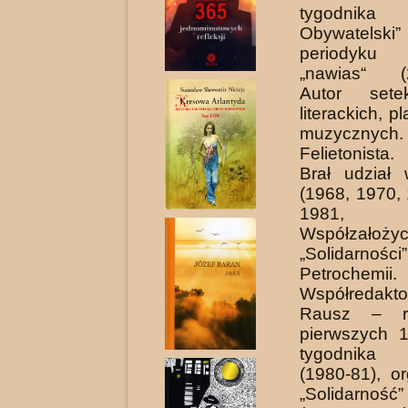
tygodnika
Obywatelski”
periodyku l
„nawias“ (2
Autor sete
literackich, p
muzycznych.
Felietonista.
Brał udział 
(1968, 1970,
1981, 
Współzałożyc
„Solidarności
Petrochemii.
Współredaktor
Rausz – re
pierwszych 
tygodnika
(1980-81), 
„Solidarnoś