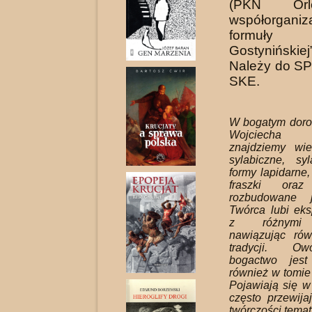
(PKN Orl
współorganiza
formuły 
Gostyniński
Należy do SP
SKE.
W bogatym doro
Wojciecha
znajdziemy wi
sylabiczne, syl
formy lapidarne,
fraszki oraz
rozbudowane 
Twórca lubi ek
z różnymi 
nawiązując ró
tradycji. O
bogactwo jest
również w tomie 
Pojawiają się w
często przewija
twórczości temat