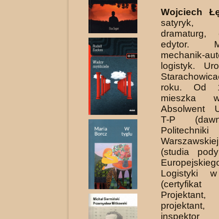
Wojciech Łę
satyryk, 
dramaturg, d
edytor. 
mechanik-aut
logistyk. Ur
Starachowic
roku. Od 
mieszka w
Absolwent U
T-P (daw
Politechniki
Warszawsk
(studia pod
Europejskie
Logistyki 
(certyfikat 
Projektant
projektant
inspektor