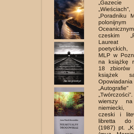
„Gazecie Ku
„Wieściach”
„Poradniku 
polonijny
Oceaniczny
czeskim „P
Laureat k
poetyckich,
MLP w Pozna
na książkę 
18 zbiorów 
książek sat
Opowiadania
„Autogr
„Twórczości”
wierszy na 
niemiecki,
czeski i lit
libretta do
(1987) pt. „