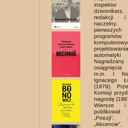
inspektor t
dziennikarz
redakcji i
naczelny
pierwszych
programów
komputer
projektowan
automatyki 
Nagrad
osiągnięcia
m.in. I Na
Ignacego Łu
(1978). Prz
Komisji przyd
nagrodę (198
Wiersze i
publikował
„Poezji”, „A
„Akcencie”,