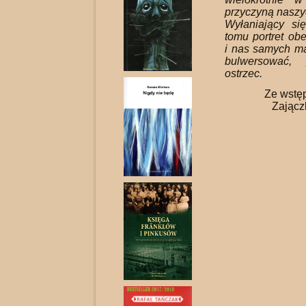
przyczyną naszy
Wyłaniający się
tomu portret ob
i nas samych ma
bulwersować, 
ostrzec.
Ze wstę
Zając