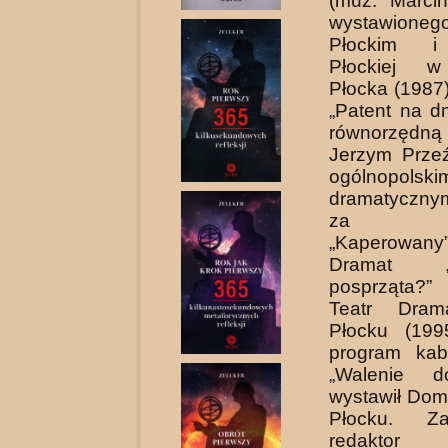
(muz. Marcin
wystawioneg
Płockim i
Płockiej w
Płocka (1987
„Patent na d
równorzędną
Jerzym Prze
ogólnopolski
dramatyczny
za mo
„Kaperowan
Dramat 
posprząta?
Teatr Dram
Płocku (1995
program kab
„Walenie d
wystawił Dom
Płocku. Za
redaktor 