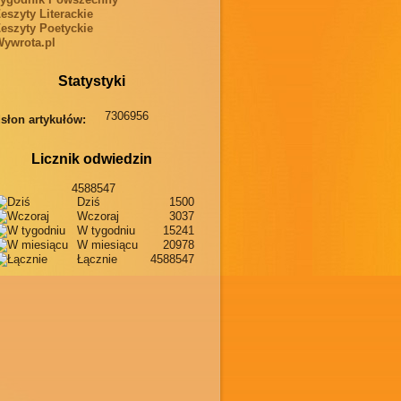
eszyty Literackie
eszyty Poetyckie
ywrota.pl
Statystyki
7306956
słon artykułów:
Licznik odwiedzin
4588547
Dziś
1500
Wczoraj
3037
W tygodniu
15241
W miesiącu
20978
Łącznie
4588547