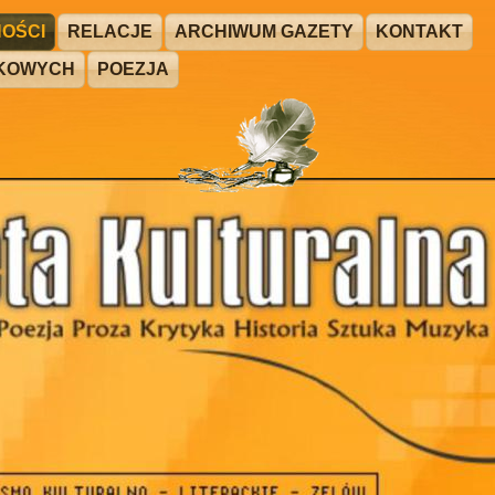
OŚCI
RELACJE
ARCHIWUM GAZETY
KONTAKT
ŻKOWYCH
POEZJA