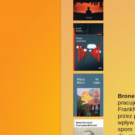
Brone
pracu
Frank
przez 
wpływ 
sporo