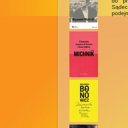
do pr
Sądeck
podejm