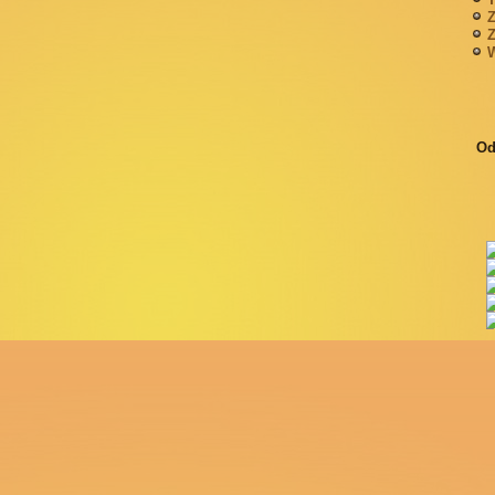
Z
Z
W
Od