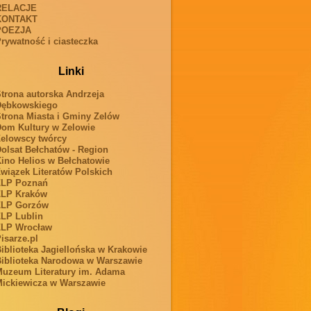
RELACJE
KONTAKT
POEZJA
rywatność i ciasteczka
Linki
trona autorska Andrzeja
Dębkowskiego
trona Miasta i Gminy Zelów
om Kultury w Zelowie
elowscy twórcy
olsat Bełchatów - Region
ino Helios w Bełchatowie
wiązek Literatów Polskich
ZLP Poznań
ZLP Kraków
ZLP Gorzów
LP Lublin
ZLP Wrocław
isarze.pl
iblioteka Jagiellońska w Krakowie
iblioteka Narodowa w Warszawie
uzeum Literatury im. Adama
ickiewicza w Warszawie