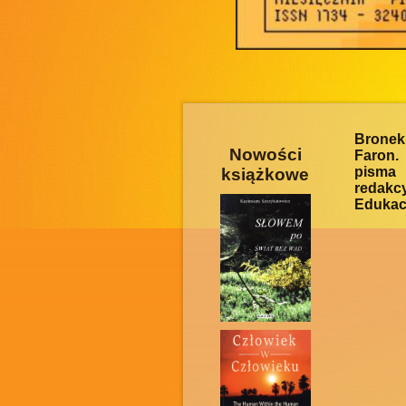
Bronek
Nowości
Faron.
pisma
książkowe
redakc
Edukacy