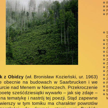
P
S
S
D
Z
D
K
Z
Z
k z Obidzy
(wł. Bronisław Kozieński, ur. 1963)
je obecnie na budowach w Saarbrucken i we
P
B
furcie nad Menem w Niemczech. Przekroczenie
B
poetę sześćdziesiątki wywarło – jak się zdaje –
M
na tematykę i nastrój tej poezji. Stąd zapewne
M
 wierszy w tym tomiku ma charakter powrotów