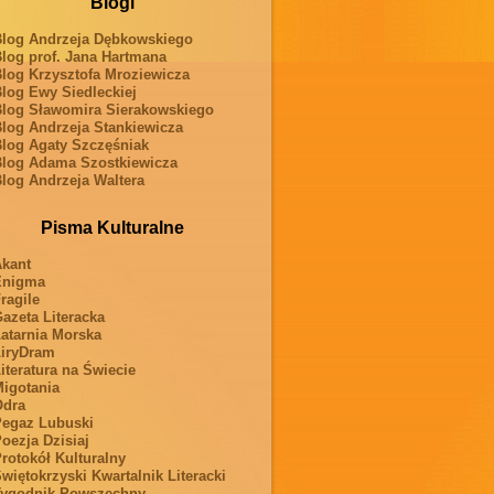
Blogi
log Andrzeja Dębkowskiego
log prof. Jana Hartmana
log Krzysztofa Mroziewicza
log Ewy Siedleckiej
log Sławomira Sierakowskiego
log Andrzeja Stankiewicza
log Agaty Szczęśniak
log Adama Szostkiewicza
log Andrzeja Waltera
Pisma Kulturalne
kant
Enigma
ragile
azeta Literacka
atarnia Morska
iryDram
iteratura na Świecie
igotania
Odra
egaz Lubuski
oezja Dzisiaj
rotokół Kulturalny
więtokrzyski Kwartalnik Literacki
ygodnik Powszechny