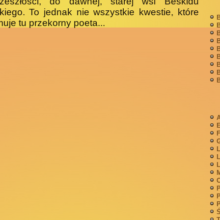
zeszłości, do dawnej, starej wsi Beskidu
iego. To jednak nie wszystkie kwestie, które
B
uje tu przekorny poeta...
B
B
B
B
B
B
B
B
A
F
G
L
L
L
M
P
P
P
Ś
T