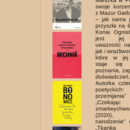
Mieszka
w Pi
swoje korze
z Mazur Garb
– jak sama 
przyszła na 
Konia Ognist
jest jej
uważność na
jak
i wrażliwo
które w jej
staje się 
poznania, zap
doświadczeń.
Autorka czt
poetyckich:
przemijani
„Czeka
zmartwychwst
(2020)
narodzenie” 
„Tkanka bl