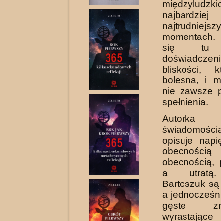
międzyludz
najbardziej
najtrudniejsz
momentach. 
się tu 
doświadc
bliskości, 
bolesna, i mi
nie zawsze 
spełnienia.
Autorka
świadomośc
opisuje napi
obecności
obecnością, 
a utratą.
Bartoszuk są
a jednocześn
gęste zna
wyrast