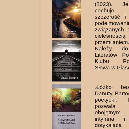
(2023). Je
cechuje i
szczerość 
podejmowan
związanych z
cielesn
przemijaniem
Należy do
Literatów Po
Klubu Pos
Słowa w Pias
„Łóżko be
Danuty Barto
poetycki, 
pozwala 
obojętnym.
intymna i
dotykając