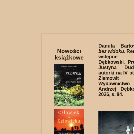
Danuta Bart
Nowości
bez widoku
. Re
wstępne:
książkowe
Dębkowski. Pro
Justyna Dud
autorki na IV st
Ziemowit 
Wydawnictwo
Andrzej Dębk
2026, s. 84.