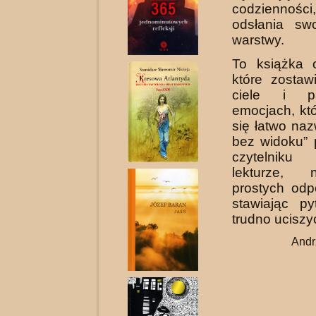
codzienności,
odsłania sw
warstwy.
To książka o
które zostaw
ciele i p
emocjach, kt
się łatwo na
bez widoku” 
czytelniku
lekturze, 
prostych odp
stawiając py
trudno uciszy
Andr