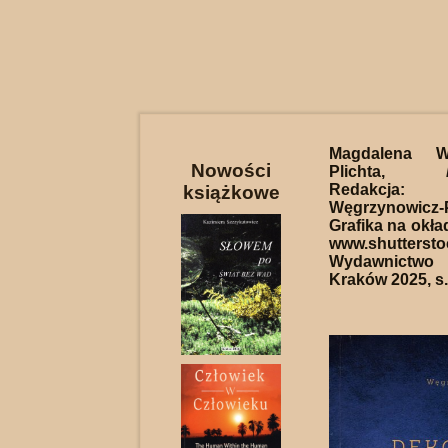
Magdalena Wę
Nowości
Plichta,
Redakcja: 
książkowe
Węgrzynowicz-P
Grafika na okład
www.shuttersto
Wydawnict
Kraków 2025, s.