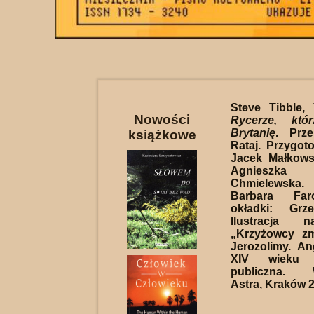
Steve Tibble,
Nowości
Rycerze, któr
Brytanię
. Prze
książkowe
Rataj. Przygoto
Jacek Małkows
Agnieszka W
Chmielewska
Barbara Far
okładki: Grz
Ilustracja 
„Krzyżowcy zm
Jerozolimy. An
XIV wieku
publiczna. 
Astra, Kraków 2