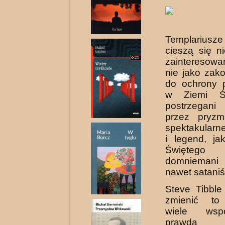
Templarius
cieszą się n
zainte­resow
nie jako zak
do ochrony 
w Ziemi Św
postrzegan
przez pryzm
spektakularn
i legend, ja
Świętego
domniemani h
nawet sataniś
Steve Tibble
zmienić to
wiele wsp
prawdą spo