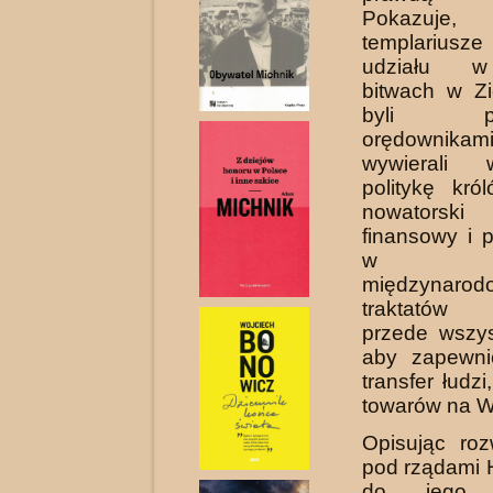
Pokazu
templariu
udziału w
bitwach w Zi
byli pra
orędownikami
wy­wierali
politykę król
nowa­tors
finansowy i p
w zawi
międzynarod
traktatów 
przede wszys
aby zapewnić
transfer łudzi
towarów na 
Opisując ro
pod rządami 
do jego b