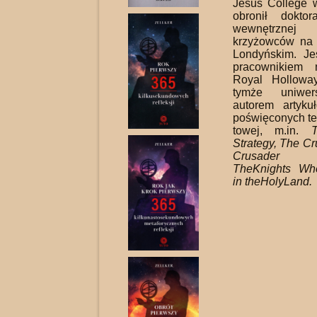
Jesus College 
obronił doktor
wewnętrzn
krzyżowców na U
Londyńskim. J
pracownikiem
Royal Hollowa
tymże uniwer
autorem artyku
poświęconych te
towej, m.in.
Strategy, The Cr
Cru­sader 
TheKnights W
in theHolyLand.