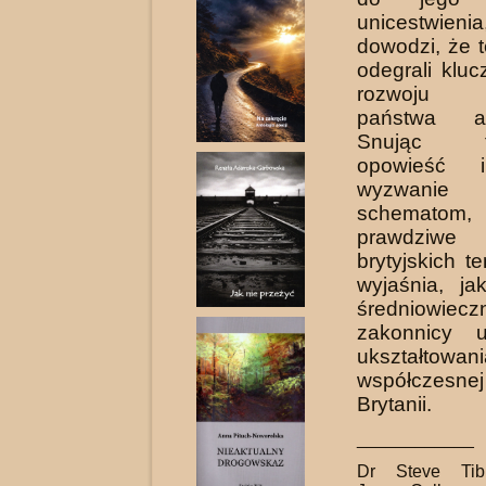
unicestwien
dowodzi, że 
odegrali klu
rozwoju w
państwa ang
Snując fa
opowieść i
wyzwanie
schematom,
praw­dziwe 
brytyjskich t
wyjaśnia, ja
średniowiecz
zakonnicy u
ukształto
współczesne
Brytanii.
____________
Dr Steve Tib