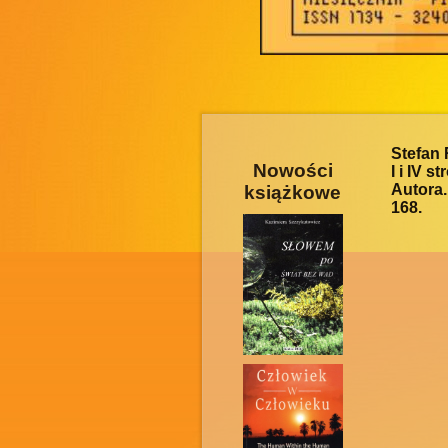
Stefan 
Nowości
I i IV 
Autora
książkowe
168.