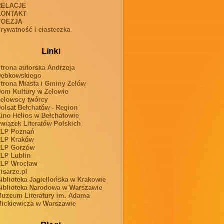
RELACJE
KONTAKT
POEZJA
rywatność i ciasteczka
Linki
trona autorska Andrzeja
Dębkowskiego
trona Miasta i Gminy Zelów
om Kultury w Zelowie
elowscy twórcy
olsat Bełchatów - Region
ino Helios w Bełchatowie
wiązek Literatów Polskich
ZLP Poznań
ZLP Kraków
ZLP Gorzów
LP Lublin
ZLP Wrocław
isarze.pl
iblioteka Jagiellońska w Krakowie
iblioteka Narodowa w Warszawie
uzeum Literatury im. Adama
ickiewicza w Warszawie