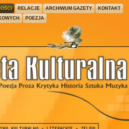
OŚCI
RELACJE
ARCHIWUM GAZETY
KONTAKT
ŻKOWYCH
POEZJA