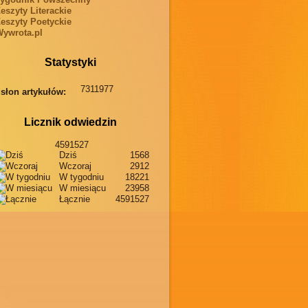
eszyty Literackie
eszyty Poetyckie
ywrota.pl
Statystyki
7311977
słon artykułów:
Licznik odwiedzin
4591527
Dziś
1568
Wczoraj
2912
W tygodniu
18221
W miesiącu
23958
Łącznie
4591527