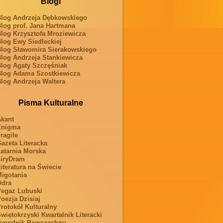
Blogi
log Andrzeja Dębkowskiego
log prof. Jana Hartmana
log Krzysztofa Mroziewicza
log Ewy Siedleckiej
log Sławomira Sierakowskiego
log Andrzeja Stankiewicza
log Agaty Szczęśniak
log Adama Szostkiewicza
log Andrzeja Waltera
Pisma Kulturalne
kant
Enigma
ragile
azeta Literacka
atarnia Morska
iryDram
iteratura na Świecie
igotania
Odra
egaz Lubuski
oezja Dzisiaj
rotokół Kulturalny
więtokrzyski Kwartalnik Literacki
ygodnik Powszechny