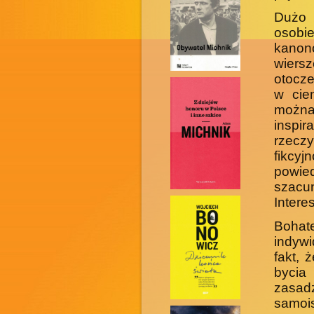
Dużo 
osobi
kanon
wiers
otocze
w cie
można
inspir
rzecz
fikcy
powied
szacun
Intere
Boha
indywi
fakt, 
bycia
zasadz
samois