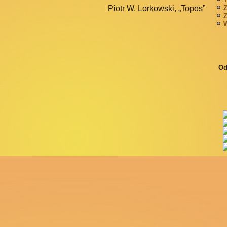
Z
Piotr W. Lorkowski, „Topos”
Z
W
Od