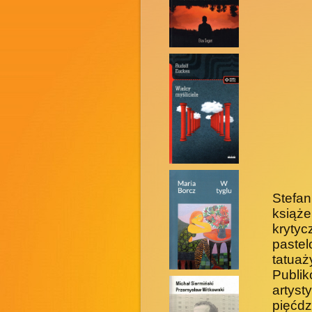
Stefa
książ
kryty
pastel
tatua
Publ
artys
pięćdz