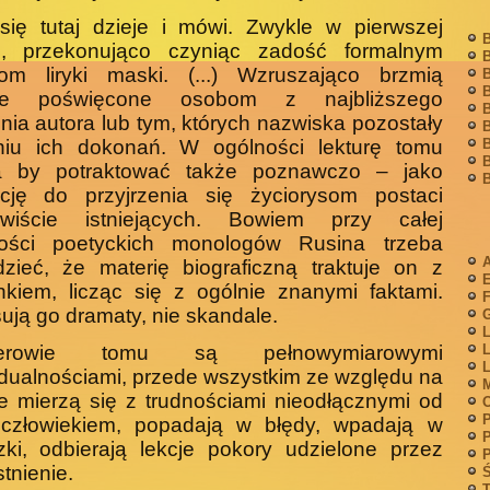
się tutaj dzieje i mówi. Zwykle w pierwszej
B
e, przekonująco czyniąc zadość formalnym
B
om liryki maski. (...) Wzruszająco brzmią
B
B
ze poświęco­ne osobom z najbliższego
B
nia autora lub tym, których nazwiska pozostały
B
B
­niu ich dokonań. W ogólności lekturę tomu
B
 by potraktować także poznawczo – jako
B
ację do przyjrzenia się życio­rysom postaci
ywiście istniejących. Bowiem przy całej
jności poetyckich monologów Rusina trzeba
A
zieć, że materię biograficzną traktuje on z
­kiem, licząc się z ogólnie znanymi faktami.
F
sują go dramaty, nie skandale.
G
L
L
terowie tomu są pełnowymiarowymi
L
dualnościami, przede wszystkim ze względu na
M
że mierzą się z trudnościa­mi nieodłącznymi od
P
 człowiekiem, popadają w błędy, wpadają w
P
ki, odbierają lekcje pokory udzielone przez
P
tnienie.
Ś
T