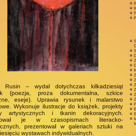
P
S
S
D
Z
D
K
Z
n Rusin – wydał dotychczas kilkadzie­siąt
ek (poezja, proza dokumentalna, szkice
Z
czne, eseje). Uprawia rysunek i malarstwo
P
owe. Wykonuje ilustra­cje do książek, projekty
B
ży artystycz­nych i tkanin dekoracyjnych.
B
M
ikował je w czasopismach literacko-
M
tycznych, prezentował w galeriach sztuki na
ie­sięciu wystawach indywidualnych.