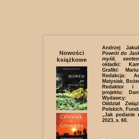
Andrzej Jaku
Nowości
Powrót do Jaski
myśli, sente
książkowe
okładki: Ka
Grafiki: Mari
Redakcja: A
Matysiak, Boże
Redaktor i 
projektu: Dan
Wydawcy: Wi
Oddział Związ
Polskich, Funda
„Jak podanie 
2023, s. 60.