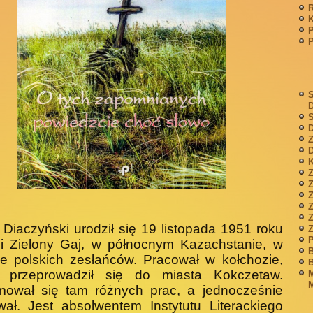
P
S
S
D
Z
D
K
Z
Z
 Diaczyński urodził się 19 listopada 1951 roku
P
i Zielony Gaj, w północnym Kazachstanie, w
B
ie polskich zesłańców. Pracował w kołchozie,
B
 przeprowadził się do miasta Kokczetaw.
M
M
mował się tam różnych prac, a jednocześnie
wał. Jest absolwentem Instytutu Literackiego