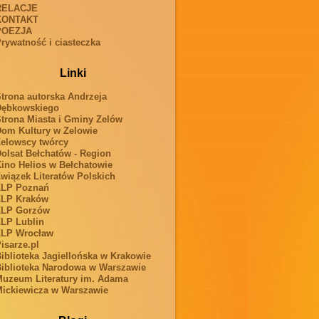
RELACJE
KONTAKT
POEZJA
rywatność i ciasteczka
Linki
trona autorska Andrzeja
Dębkowskiego
trona Miasta i Gminy Zelów
om Kultury w Zelowie
elowscy twórcy
olsat Bełchatów - Region
ino Helios w Bełchatowie
wiązek Literatów Polskich
ZLP Poznań
ZLP Kraków
ZLP Gorzów
LP Lublin
ZLP Wrocław
isarze.pl
iblioteka Jagiellońska w Krakowie
iblioteka Narodowa w Warszawie
uzeum Literatury im. Adama
ickiewicza w Warszawie