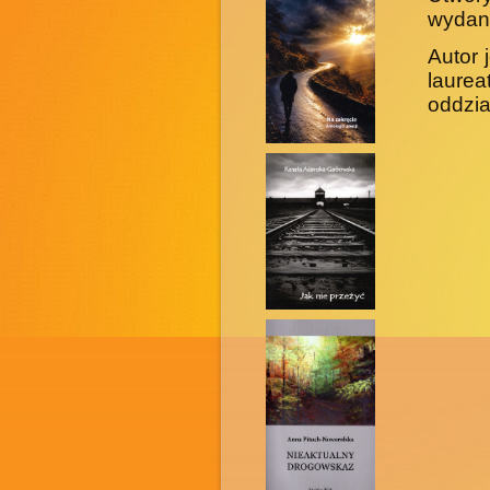
wydani
Autor 
laure
oddzia