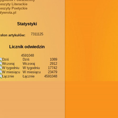
eszyty Literackie
eszyty Poetyckie
ywrota.pl
Statystyki
7311125
słon artykułów:
Licznik odwiedzin
4591048
Dziś
1089
Wczoraj
2912
W tygodniu
17742
W miesiącu
23479
Łącznie
4591048