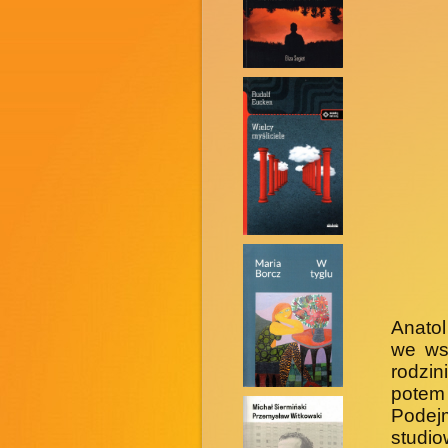
Anatol
we ws
rodzin
potem
Podej
studio