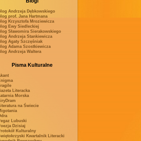
Blogi
log Andrzeja Dębkowskiego
log prof. Jana Hartmana
log Krzysztofa Mroziewicza
log Ewy Siedleckiej
log Sławomira Sierakowskiego
log Andrzeja Stankiewicza
log Agaty Szczęśniak
log Adama Szostkiewicza
log Andrzeja Waltera
Pisma Kulturalne
kant
Enigma
ragile
azeta Literacka
atarnia Morska
iryDram
iteratura na Świecie
igotania
Odra
egaz Lubuski
oezja Dzisiaj
rotokół Kulturalny
więtokrzyski Kwartalnik Literacki
ygodnik Powszechny