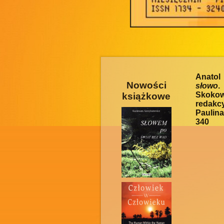
Anatol
Nowości
słowo
.
Skokow
książkowe
redakc
Paulina
340