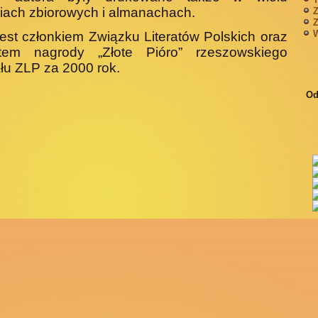
ach zbiorowych i almanachach.
Z
Z
W
jest członkiem Związku Literatów Polskich oraz
atem nagrody „Złote Pióro” rzeszowskiego
łu ZLP za 2000 rok.
Od