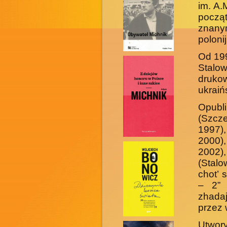
im. A.
począ
znany
polonij
Od 199
Stalow
druko
ukraiń
Opubl
(Szcz
1997)
2000),
2002)
(Stalo
chot’ 
– 2” 
zhada
przez 
Utwor