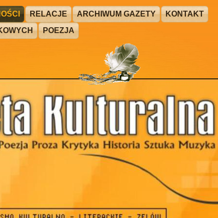
OŚCI
RELACJE
ARCHIWUM GAZETY
KONTAKT
ŻKOWYCH
POEZJA