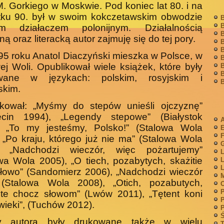
M. Gorkiego w Moskwie. Pod koniec lat 80. i na
tku 90. był w swoim kokczetawskim obwodzie
B
B
m działaczem polonijnym. Działalnością
B
ną oraz literacką autor zajmuję się do tej pory.
B
B
5 roku Anatol Diaczyński mieszka w Polsce, w
B
ej Woli. Opublikował wiele książek, które były
B
B
wane w językach: polskim, rosyjskim i
B
skim.
ikował: „Myśmy do stepów unieśli ojczyznę”
ecin 1994), „Legendy stepowe” (Białystok
A
, „To my jesteśmy, Polsko!” (Stalowa Wola
F
 „Po kraju, którego już nie ma” (Stalowa Wola
G
, „Nadchodzi wieczór, więc pożartujemy”
L
wa Wola 2005), „O tiech, pozabytych, skażitie
L
L
słowo” (Sandomierz 2006), „Nadchodzi wieczór
M
(Stalowa Wola 2008), „Otich, pozabutych,
P
jte chocz słowom” (Lwów 2011), „Tętent koni
P
wieki”, (Tuchów 2012).
P
Ś
y autora były drukowane także w wielu
T