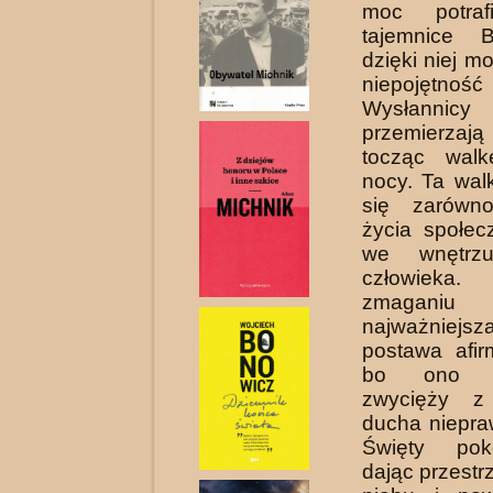
moc potraf
tajemnice B
dzięki niej 
niepojętnoś
Wysłan­ni
przemierza
tocząc walk
nocy. Ta wal
się zarówn
życia społec
we wnętrz
człowiek
zmaganiu 
najważnie
postawa afir
bo ono os
zwycięży z
ducha niepra
Święty pok
dając przest