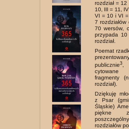
rozdział = 12
10, III = 11, I
VI = 10 i VI 
7 rozdziałów 
70 wersów, c
przypada 10
rozdział.
Poemat rzadk
prezentow
3
publicznie
,
cytowane
fragmenty (
rozdział).
Dziękuję mło
z Psar (gmi
Śląskie) Ame
piękne zil
poszczególn
rozdziałów p