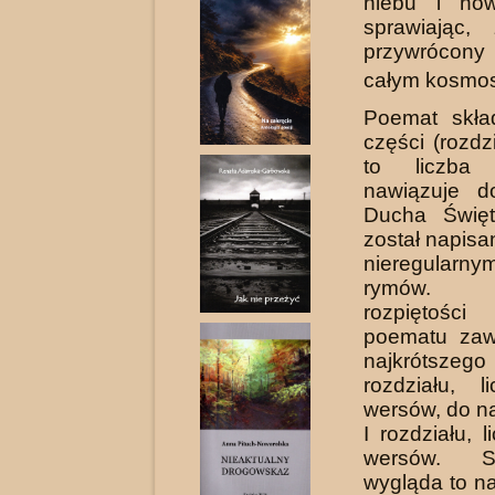
niebu i now
sprawiając,
przywrócony 
całym kosmos
Poemat skła
części (rozdz
to liczba o
nawiązuje 
Ducha Święt
został napisa
nieregula
rymów.
rozpiętoś
poematu zaw
najkróts
rozdziału, 
wer­sów, do n
I rozdziału, 
wersów. Sta
wygląda to na