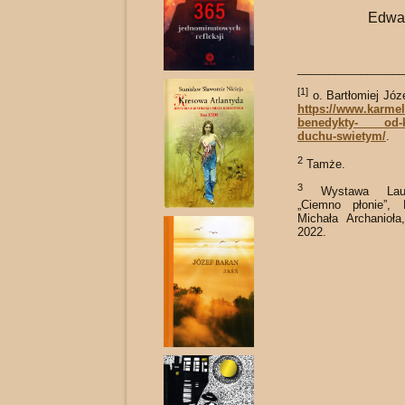
Edwar
_________________
[1]
o. Bartłomiej Jó
https://www.karmel
benedykty- od-kr
duchu-swietym/
.
2
Tamże.
3
Wystawa Laur
„Ciemno płonie”, 
Michała Archa­nio
2022.