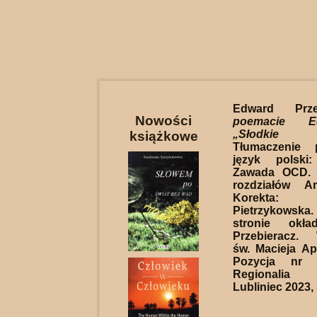
Edward Prz
Nowości
poemacie E
„Słodkie 
książkowe
Tłumaczenie
język polski
Zawada OCD. I
rozdziałów A
Korekta: 
Pietrzykowska. 
stronie okła
Przebieracz.
św. Macieja Ap
Pozycja nr 4
Regionalia l
Lubliniec 2023, 