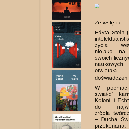
Ze wstępu
Edyta Stein 
intelektualistk
życia we­w
niejako na 
swoich liczny
na­ukowych i
otwierał
doświadczenie
W poemacie
światło” kar
Kolonii i Ech
do najważ
źródła twórcz
– Ducha Świ
przekonana