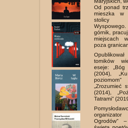
Maryjskich, wo
Od ponad trz
mieszka w 
stolicy 
Wyspowego.
górnik, pracu
miejscach 
poza granicam
Opublikował
tomików wi
eseje: „Bóg 
(2004), „K
poziomom”
„Zrozumieć s
(2014), „Po
Tatrami” (2019
Pomysło
organizator 
Ogrodów” –
święta poetó