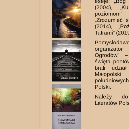
eseje: „Bóg 
(2004), „K
poziomom”
„Zrozumieć s
(2014), „Po
Tatrami” (2019
Pomysło
organizator 
Ogrodów” –
święta poetó
brali udzia
Małopo
południowy
Polski.
Należy do
Literatów Pols