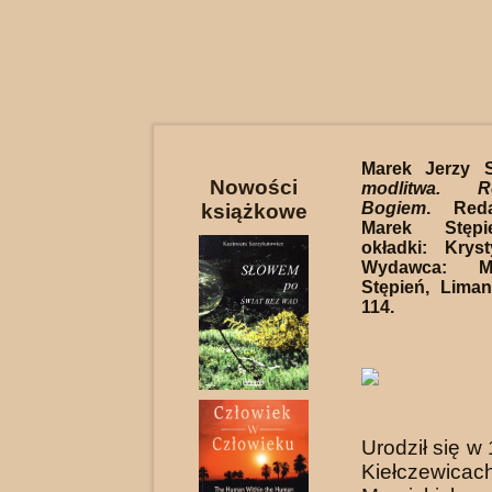
Marek Jerzy 
Nowości
modlitwa. 
Bogiem
. Reda
książkowe
Marek Stępi
okładki: Krys
Wydawca: M
Stępień, Lima
114.
Urodził się w
Kiełczewicac