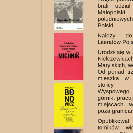
brali udzia
Małopo
południowy
Polski.
Należy do
Literatów Pols
Urodził się w
Kiełczewicac
Maryjskich, wo
Od ponad trz
mieszka w 
stolicy 
Wyspowego.
górnik, pracu
miejscach 
poza granicam
Opublikował
tomików wi