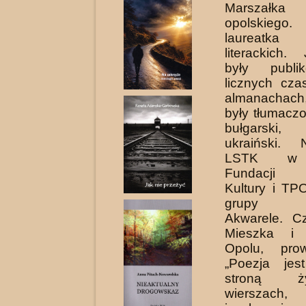
Marszał
opolskiego.
laureatka 
literackich.
były pub­l
licznych cza
almanachac
były tłumacz
bułgarski
ukraiński.
LSTK w L
Fundacji
Kultury i TP
grupy ma
Akwarele. C
Mieszka i
Opolu, pro
„Poezja jes
stroną ż
wierszach, l