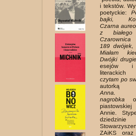
i tekstów. Wy
poetyckie:
P
bajki, Kole
Czarna au­reo
z białego
Czarownica 
189 dwójek, 
Miałam kie
Dwójki drugi
esejów i
literack
czytam po s
autorką m
Anna. Op
nagrobka
o 
piastowskie
Annie. Styp
dziedzinie 
Stowarzysze
ZAiKS oraz 