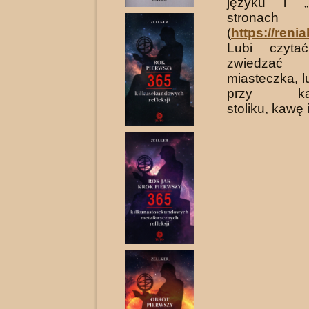
języku i „
stronach
(
https://ren
Lubi czyta
zwiedzać 
miasteczka, 
przy kawi
stoliku, kawę 