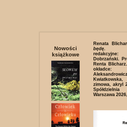
Renata Blicha
Nowości
będę
. Opr
redakcyjn
książkowe
Dobrzański. Pro
Renta Blicharz.
okładc
Aleksandrowicz
Kwiatkowska,
zimowa, akryl
Spółdzielnia
Warszawa 2026, 