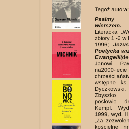
Tegoż autora:
Psalmy
wierszem.
O
Literacka „W
zbiory 1 -6 w
1996;
Jezus
Poetycka wiz
Ewangelii(
de
Janowi Pa
na2000-lecie
chrześcijańs
wstępne ks
Dyczkowski,
Zbyszko 
posłowie d
Kempf. Wyd
1999, wyd. II
„Za zezwolen
kościelnej nr