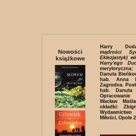
Harry D
Nowości
mądrości Syr
Eklezjastyk) w
książkowe
Harry’ego Du
merytoryczna: 
Danuta Bieńkow
hab. Anna Le
Zagrodna. Posło
hab. Danuta 
Opracowanie 
Wacław Maśla
okładki: Zbig
Wydawnictwo 
Miłości, Opole 2