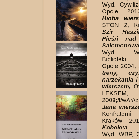
Wyd. Cywiliza
Opole 20
Hioba wiers
STON 2, Ki
Szir Haszi
Pieśń nad 
Salomonowa
Wyd. Woje
Biblioteki 
Opole 2004;
treny, czy
narzekania i
wierszem,
O
LEKSEM, Ł
2008;/f/wAr//z
Jana wiersz
Konfratern
Kraków 20
Koheleta 
Wyd. WBP, O