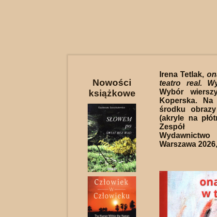
Irena Tetlak,
on
Nowości
teatro real. W
Wybór wiersz
książkowe
Koperska. Na
środku obrazy
(akryle na płót
Zespół re
Wydawnictw
Warszawa 2026, 