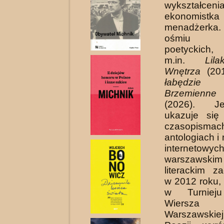
wykształceni
ekonom
menadżerka
ośmiu 
poetyckich,
m.in.
Lila
Wnętrza
(20
łabędzie
(2
Brzemienn
(2026). J
ukazuje się
czasopismach 
antologiach i
internet
warszawskim
literackim z
w 2012 roku,
w Turniej
Wiersza
Warszawski