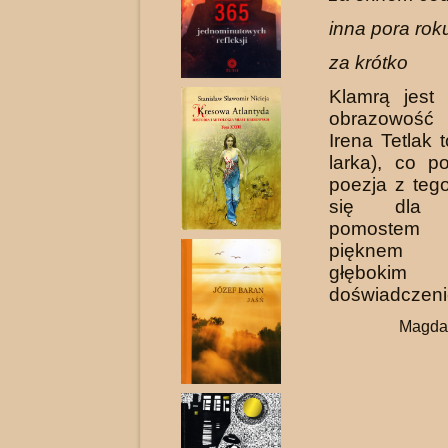
inna pora rok
za krótko
Klamrą jest 
obrazowość
Irena Tetlak 
larka), co p
poezja z teg
się dla C
pomostem 
pięknem 
głębokim
doświadczeni
Magda