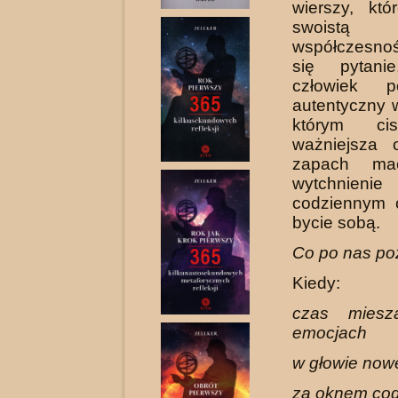
wierszy, któ
swoistą 
współczesno
się pytani
człowiek p
autentyczny 
którym ci
ważniejsza 
zapach mac
wytchnien
codziennym 
bycie sobą.
Co po nas po
Kiedy:
czas mies
emocjach
w głowie now
za oknem cod