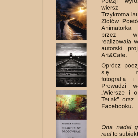
Poezji wyró
wiers
Trzykrotna l
Zlotów Poet
Animatorka
przez wi
realizowała 
autorski pro
Art&Cafe.
Oprócz poezj
się mala
fotografią i
Prowadzi w
„Wiersze i o
Tetlak” oraz
Facebooku.
Ona nadal g
real
to subiek