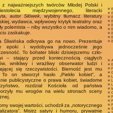
 z najważniejszych twórców Młodej Polski i
B
iestolecia mię­dzywojennego, literacki
B
yta, au­tor
Słówek
, wybitny tłumacz literatury
B
skiej, wydawca, wpływowy krytyk teatralny oraz
B
B
ły polemi­sta – niby wszystko o nim wiadomo, a
B
ciu
zaskakuje.
B
B
a Śliwińska odkrywa go na nowo. Prezentuje
B
e epoki i wydo­bywa jednocześnie jego
zesność. To bohater bliski dzisiejszemu czło­
wi – stający przed koniecznością ciągłych
A
ów, wnikliwy i wrażliwy obserwator ludzi i
ającej się rzeczywistości. Bierność jest mu
F
G
 To on stworzył hasło „Piekło kobiet”, a
L
nie publicystyczne o prawa kobiet, świadome
L
L
rzyństwo, roz­dział Kościoła od państwa
M
porzyły mu wrogów na wielu stronach sceny
znej.
P
P
my swojej wartości, uchodził za „notorycznego
P
Ś
lizatora”. Mistrz satyry i humoru, prywatnie
T