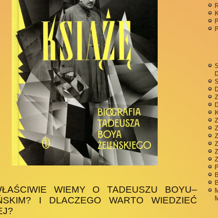
P
S
S
D
Z
D
K
Z
Z
P
B
B
ŁAŚCIWIE WIEMY O TADEUSZU BOYU–
M
M
ŃSKIM? I DLACZEGO WARTO WIEDZIEĆ
EJ?