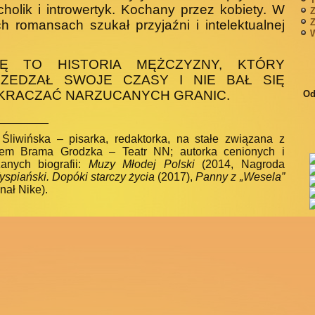
holik i introwertyk. Kochany przez kobiety. W
Z
Z
ch romansach szukał przyjaźni i intelektualnej
W
ŻĘ TO HISTORIA MĘŻCZYZNY, KTÓRY
ZEDZAŁ SWOJE CZASY I NIE BAŁ SIĘ
KRACZAĆ NARZUCANYCH GRANIC.
Od
________
Śliwińska – pisarka, redaktorka, na stałe związana z
iem Brama Grodzka – Teatr NN; autorka cenionych i
anych biografii:
Muzy Młodej Polski
(2014, Nagroda
spiański. Dopóki starczy życia
(2017),
Panny z „Wesela”
inał Nike).