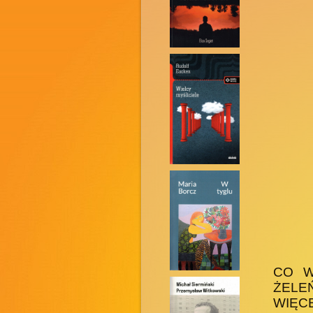
CO W
ŻELE
WIĘC