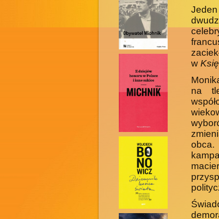
Jeden
dwudz
celebr
francu
zaciek
w
Księ
Monik
na tl
współc
wieko
wybor
zmieni
obca.
kampa
macie
przys
polityc
Świado
demora