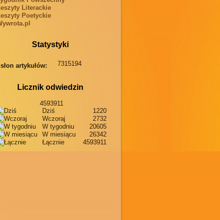
eszyty Literackie
eszyty Poetyckie
ywrota.pl
Statystyki
7315194
słon artykułów:
Licznik odwiedzin
4593911
Dziś
1220
Wczoraj
2732
W tygodniu
20605
W miesiącu
26342
Łącznie
4593911