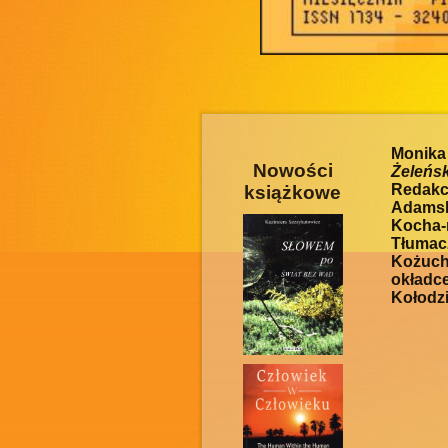
Monik
Nowości
Żeleńs
Redakc
książkowe
Adamsk
Kocha-
Tłumac
Kożuch.
okładc
Kołodzi