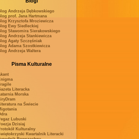
Blogi
log Andrzeja Dębkowskiego
log prof. Jana Hartmana
log Krzysztofa Mroziewicza
log Ewy Siedleckiej
log Sławomira Sierakowskiego
log Andrzeja Stankiewicza
log Agaty Szczęśniak
log Adama Szostkiewicza
log Andrzeja Waltera
Pisma Kulturalne
kant
Enigma
ragile
azeta Literacka
atarnia Morska
iryDram
iteratura na Świecie
igotania
Odra
egaz Lubuski
oezja Dzisiaj
rotokół Kulturalny
więtokrzyski Kwartalnik Literacki
ygodnik Powszechny