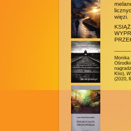
melanc
liczny
więzi.
KSIĄ
WYPR
PRZE
______
Monika 
Ośrodk
nagradz
Klio),
Wy
(2020, f