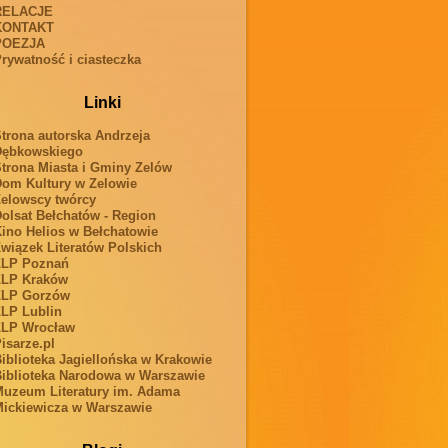
RELACJE
KONTAKT
POEZJA
rywatność i ciasteczka
Linki
trona autorska Andrzeja
Dębkowskiego
trona Miasta i Gminy Zelów
om Kultury w Zelowie
elowscy twórcy
olsat Bełchatów - Region
ino Helios w Bełchatowie
wiązek Literatów Polskich
ZLP Poznań
ZLP Kraków
ZLP Gorzów
LP Lublin
ZLP Wrocław
isarze.pl
iblioteka Jagiellońska w Krakowie
iblioteka Narodowa w Warszawie
uzeum Literatury im. Adama
ickiewicza w Warszawie