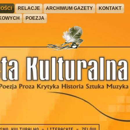
OŚCI
RELACJE
ARCHIWUM GAZETY
KONTAKT
ŻKOWYCH
POEZJA