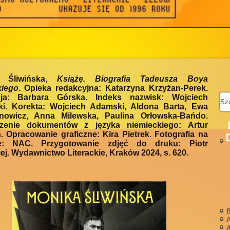
a Śliwińska,
Książę. Biografia Tadeusza Boya
kiego
. Opieka redakcyjna: Katarzyna Krzyżan-Perek.
ja: Barbara Górska. Indeks nazwisk: Wojciech
i. Korekta: Wojciech Adamski, Aldona Barta, Ewa
nowicz, Anna Milewska, Paulina Orłowska-Bańdo.
zenie dokumentów z języka niemieckiego: Artur
 Opracowanie graficzne: Kira Pietrek. Fotografia na
e: NAC. Przygotowanie zdjęć do druku: Piotr
ej. Wydawnictwo Literackie, Kraków 2024, s. 620.