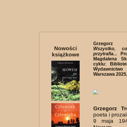
Grzegorz Tr
Nowości
Wszystko, 
przytrafia...
Proj
książkowe
Magdalena Sk
cyklu: Bibliot
Wydawnictwo
Warszawa 2025, 
Grzegorz T
poeta i proza
9 maja 19