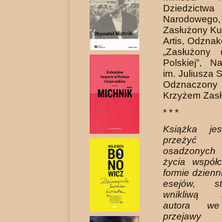
Dziedzictwa
Narodoweg
Zasłużony Kul
Artis, Odzna
„Zasłużony 
Polskiej”, 
im. Juliusza 
Odznaczon
Krzyżem Zasł
* * *
Książka je
przeżyć
osadzonych 
życia współ
formie dzienn
esejów, st
wnikliwą in
autora we
przejaw