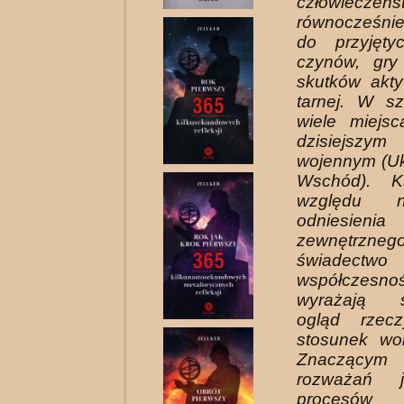
człowiecz
równo­cześni
do przyjęt
czynów, gry 
skutków akty
tarnej. W sz
wiele miejs
dzisiejszym
wojennym (Ukr
Wschód). K
względu n
odniesienia
zewnętrzneg
świadectwo
współczesno
wyrażają s
ogląd rzecz
stosunek wo
Znaczącym
rozważań j
procesów 