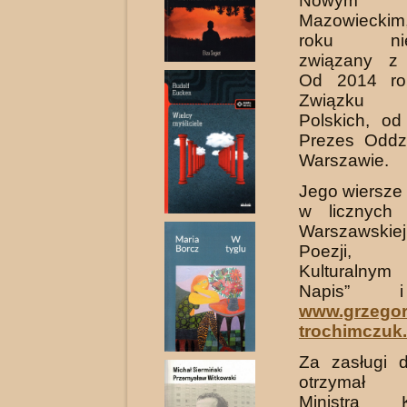
Nowym 
Mazowiecki
roku niep
związany z
Od 2014 ro
Związku L
Polskich, o
Prezes Oddz
Warszawie.
Jego wiersze 
w licznych 
Warszawski
Poezji, Kw
Kulturaln
Napis” i
www.grzegor
trochimczuk
Za zasługi dl
otrzymał
Ministra 