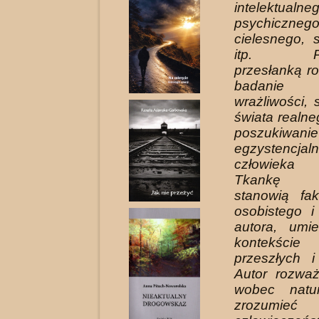
intelektualneg
psychicznego
cielesnego, 
itp. Pod
przesłanką r
badanie 
wrażliwości,
świata realne
poszu­kiwa
egzystencjal
człowieka 
Tkankę r
stanowią fa
osobistego i
autora, umi
kontekści
przeszłych i
Autor rozwa
wobec natur
zrozumie