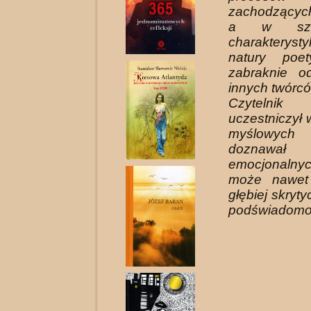
zachodzących
a w szcze
charaktery
natury poet
zabraknie o
innych twórców
Czytelni
uczestniczył
myślowych
doznawał
emocjonaln
może nawet
głębiej skryt
podświadomo