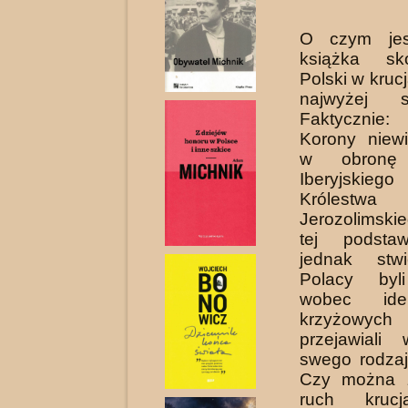
O czym jest
książka sk
Polski w kruc
najwyżej sy
Faktycznie:
Korony niewi
w obronę 
Iberyjsk
Królestwa
Jerozolimski
tej podsta
jednak stwi
Polacy byli
wobec ide
krzyżowych
przejawiali
swego rodza
Czy można z
ruch krucj