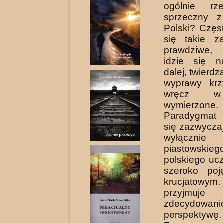
ogólnie rz
sprzeczny z
Polski? Częs
się takie z
prawdziwe, 
idzie się n
dalej, twierdzą
wyprawy krz
wręcz w
wymierzone.
Paradygmat
się zazwyczaj
wyłącznie p
piastowski
polskiego uc
szeroko poj
krucjatowym.
przyjmuj
zdecydowan
perspektywę.