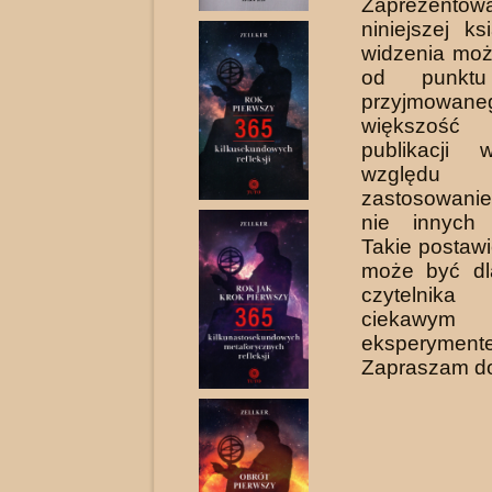
Zaprezen
niniejszej k
widzenia moż
od punktu
przyjmowan
większość
publikacji 
wzglę
zastosowani
nie innych p
Takie postaw
może być dl
czytelnika
ciekawym
eksperyment
Zapraszam do