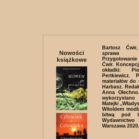
Bartosz Ćwi
Nowości
sprawa 
Przygotowanie
książkowe
Ćwir. Koncepcj
okładki: Pi
Pertkiewicz. 
materiałów do 
Harbasz. Redakc
Anna Olechno
wykorzystano
Matejki „Władys
Witoldem modl
bitwą pod G
Wydawnictwo
Warszawa 2020, 