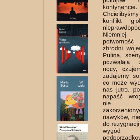
pokojowi 
kontynencie.
Chcielibyśmy
konflikt gl
nieprawdopo
Niemniej
potwornoś
zbrodni woje
Putina, scen
pozwalają
nocy, czuje
zadajemy sob
co może wyd
nas jutro, p
napaść wrog
nie z
zakorzeniony
nawyków, ni
do rezygnacji
wygód
podporządk