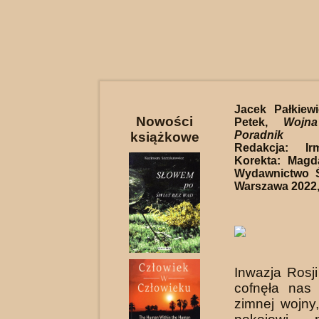
Jacek Pałkiewi
Nowości
Petek,
Wojn
Poradnik p
książkowe
Redakcja: Ir
Korekta: Magd
Wydawnictwo Ś
Warszawa 2022, 
Inwazja Rosj
cofnęła nas
zimnej wojny