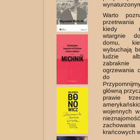
wynaturzony
Warto pozn
przetrwania 
kiedy niep
wtargnie d
domu, ki
wybuchają b
ludzie al
zabrakni
ogrzewania 
do żyw
Przypomnijm
główną przyc
prawie trze
amerykańsk
wojennych w
nieznajomoś
zachowan
krańcowych 