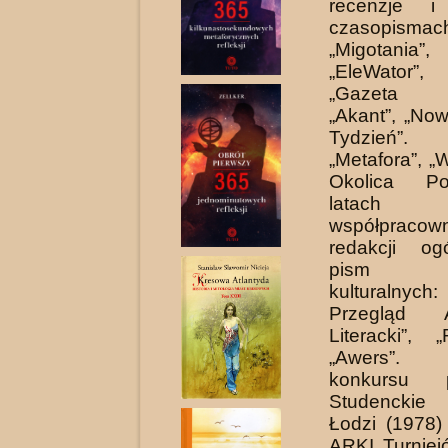
recenzje 
czasopismac
„Migotania”
„EleWator”
„Gazeta Ku
„Akant”, „No
Tydzień”.
„Metafora”, „
Okolica P
latach 1
współpracown
redakcji ogó
pism spo
kulturalny
Przegląd Ar
Literacki”, 
„Awers”.
konkursu p
Studenckie
Łodzi (1978
ARKI Turnie