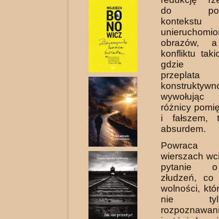
do pozba
kontekstu
unieruchomi
obrazów, a
konfliktu tak
gdzie de
przeplat
konstruktywn
wywołując 
różnicy pomi
i fałszem, 
absurdem.
Powraca
wierszach wc
pytanie o
złudzeń, co
wolności, któ
nie t
rozpoznawani