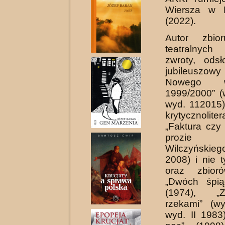
Wiersza w 
(2022).
Autor zbior
teatralnyc
zwroty, ods
jubileuszo
Nowego 
1999/2000” (
wyd. 112015)
krytycznoliter
„Faktura czy
prozie Z
Wilczyński
2008) i nie t
oraz zbior
„Dwóch śpią
(1974), „
rzekami” (w
wyd. II 1983