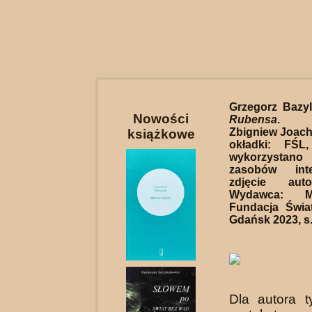
Grzegorz Bazy
Nowości
Rubensa
. R
Zbigniew Joachi
książkowe
okładki: FŚL
wykorzystan
zasobów int
zdjęcie auto
Wydawca: M
Fundacja Światł
Gdańsk 2023, s.
Dla autora t