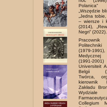
noc” (1998)
Polanica”
„Wszędzie bli
„Jedna tobie
– wiersze i 
(2014), „Rew
Negri” (2022).
Pracownik
Politechnik
(1979-1991)
Medycznej
(1991-20
Universiteit
Belgii (20
Twórca, org
kierownik 
Zakładu Brom
Wydziale
Farmaceutyc
Collegium 