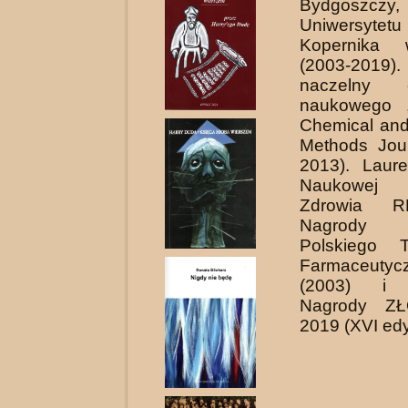
Bydgoszczy,
Uniwersytet
Kopernika 
(2003-2019)
naczelny c
naukowego 
Chemical and
Methods Jour
2013). Laur
Naukowej 
Zdrowia R
Nagrody 
Polskiego T
Farmaceutyc
(2003) i 
Nagrody Z
2019 (XVI edy