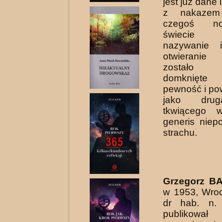
jest już dane 
z nakazem 
czegoś n
świecie 
nazywanie i
otwieranie
zostało 
domknięt
pewność i po
jako drug
tkwiącego 
generis niepo
strachu.
Grzegorz B
w 1953, Wroc
dr hab. n. 
publikował