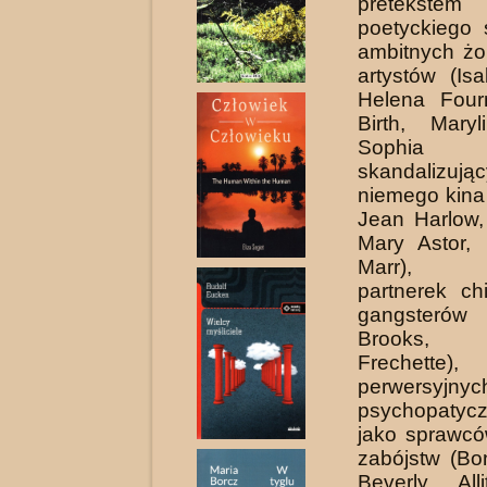
pretekstem
poetyckiego 
ambitnych żo
artystów (Isa
Helena Four
Birth, Mary
Sophia Sc
skandalizują
niemego kina
Jean Harlow,
Mary Astor,
Marr), zu
partnerek ch
gangster
Brooks,
Frechette)
perwersy
psychopatycz
jako sprawcó
zabójstw (Bo
Beverly All