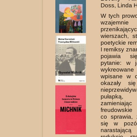
Doss, Linda H
W tych prowo
wzajemnie
przenikaj
wierszach, s
poetyckie rem
I remiksy znan
pojawia si
pytanie: w 
wykreowane
wpisane w ci
okazały si
nieprzewidyw
pułapką, 
zamienia
freudowskie
co sprawia,
się w pozór
narastającą
redukcję rze