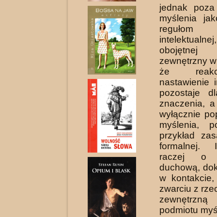
jednak poza
myślenia ja
regułom p
intelektualne
obo­jętnej
zewnętrzny w
że reak
nastawienie 
pozostaje d
znaczenia, a 
wyłącznie po
myślenia, 
przykład zas
formalnej.
raczej o 
duchową, dok
w kontakcie
zwarciu z rze
zewnętrz
podmiotu myś