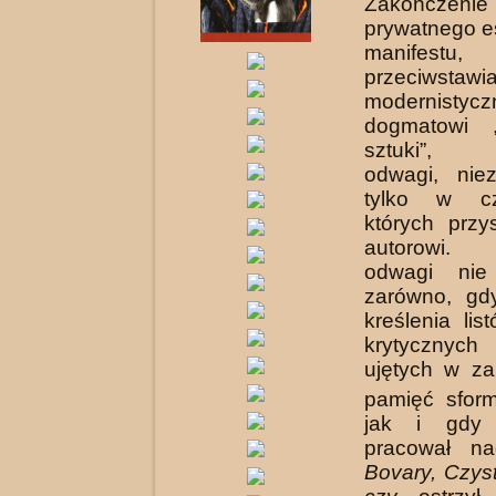
Zakończe
prywatnego e
manifestu,
przeciwsta­
modernistyc
dogmatowi „
sztuki”, 
odwagi, nie
tylko w c
których przy
autorowi. F
odwagi nie
zarówno, gd
kreślenia lis
krytycz­ny
ujętych w z
pamięć sfor
jak i gdy 
pracował 
Bovary, Czys