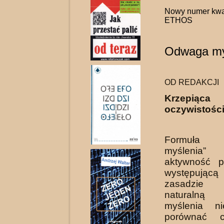
Nowy numer kwa
ETHOS
Odwaga my
OD REDAKCJI
Krzepi
oczywistości
Formuła 
myślenia
aktywność p
występującą
zasadzie 
naturalną
myślenia n
porów­nać 