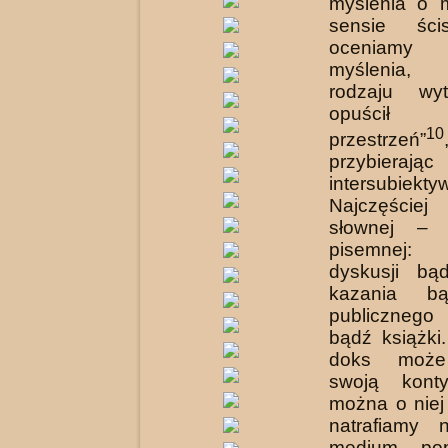
myślenia o 
sensie ści
oceniamy 
myślenia,
rodzaju wyt
opu­ścił „
10
przestrzeń”
przybiera
intersubiekt
Najczęściej
słownej – 
pisemnej:
dyskusji bąd
kazania bą
publicznego 
bądź książki.
doks może
swoją konty
można o niej
natrafia­my
medium, pop