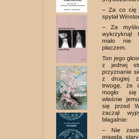
– Za co cię 
spytał Winsto
– Za myślo
wykrzyknął 
mało nie w
płaczem.
Ton jego gło
z jednej st
przyznanie si
z drugiej z
trwogę, że 
mogło się 
właśnie jemu
się przed W
zaczął wyp
błagalnie:
– Nie zastr
prawda, stary