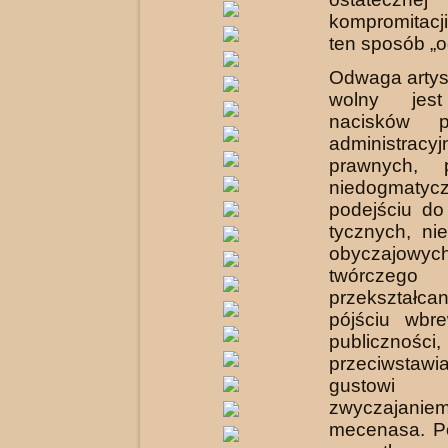
kompromitac
ten sposób „o
Odwaga artyst
wolny je
nacisków po
admi­nistracyj
prawnych, 
niedogmatyc
podejściu do
tycznych, ni
obyczajo
twórczego
przekształcan
pójściu wbr
publiczn
przeciwsta
gustowi 
zwyczajanie
mecenasa. P