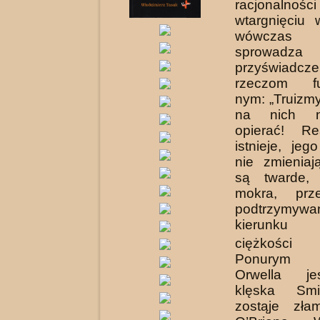
racjonaln
wtargnięciu 
wówczas
sprowadz
przyświadcze
rzeczom fu
nym: „Truizmy
na nich n
opierać! Re
istnieje, je
nie zmieniaj
są twarde,
mokra, prz
podtrzymywa
kierunku
ciężkości
Ponurym 
Orwella je
klęska Smi
zostąje zła