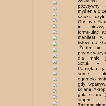
wszystk
pozytywny
myślenia o ce
sztuki, czyl
Gustave Flau
to niezwyk
formułując 
manifest w
listów do G
„Żaden nie t
przede wszyst
dla mnie j
Sztuki – 
Pamiętam, ja
serce, ja
ogarnęło mni
gdy wpatryw
ścianę Akrop
gołą ścianę 
stopni Pro
Zastanawia