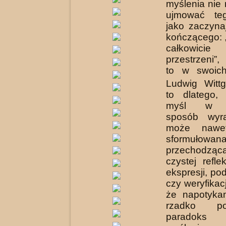
myślenia nie
ujmować te
jako zaczyna
kończącego: 
całkowicie 
przestrzeni”,
to w swoich
Ludwig Wittg
to dlatego,
myśl w ja
sposób wyr
może nawet
sformuł
przechodząc
czystej refle
ekspresji, po
czy weryfikacj
że napotyka
rzadko po
paradoks w