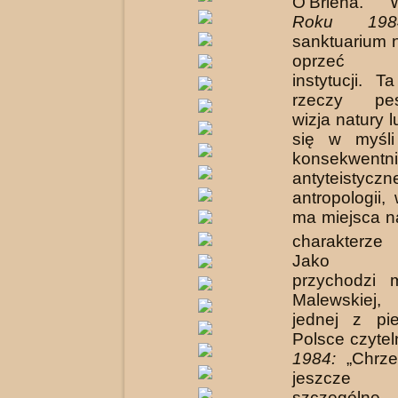
O’Briena. 
Roku 198
sanktuarium 
oprzeć p
instytucji. 
rzeczy pes
wizja natury l
się w myśli
konsekwentn
antyteistyczn
antropologii,
ma miejsca n
charakterze 
Jako od
przychodzi 
Malewskiej,
jednej z pi
Polsce czyte
1984:
„Chrze
jeszcz
szczególne