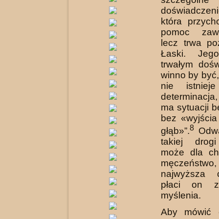
doświadczeni
która przyc
pomoc zaws
lecz trwa p
Łaski. Jeg
trwałym doś
winno by być,
nie istniej
determinacja,
ma sytuacji b
bez «wyjścia
8
głąb»”.
Odwa
takiej drog
może dla chr
męczeństwo,
najwyższa 
płaci on 
myślenia.
Aby mówić 