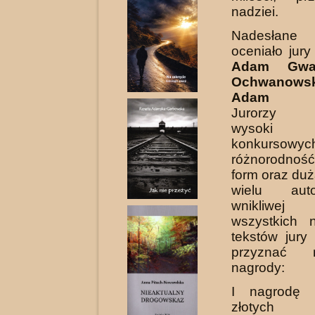
nadziei.
Nadesłan
oceniało jury
Adam Gwa
Ochwanowsk
Adam Zi
Jurorzy po
wysoki
konkursow
różnorodnoś
form oraz duż
wielu aut
wnikliwej
wszystkich 
tekstów jury
przyznać n
nagrody:
I nagrodę 
złotych o