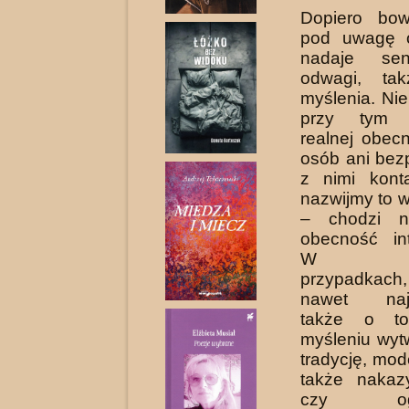
Dopiero bow
pod uwagę o
nadaje sen
odwa­gi, ta
myślenia. Ni
przy tym 
realnej obec­
osób ani bez
z nimi kont
nazwijmy to 
– chodzi 
obecność int
W niek
przypadka
nawet najc
także o to
myśleniu wyt
tradycję, mod
także nakaz
czy ogran