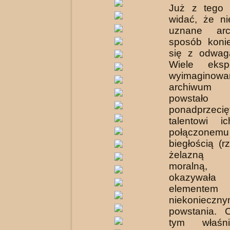
Już z tego 
widać, że ni
uznane arc
sposób koni
się z odwag
Wiele eks
wyimaginowa
archiwum 
powstało
ponadprzeci
talentowi i
połącz
biegłością (r
żelazną d
moralną,
okazyw
elementem
niekoniec
powstania. 
tym właśn