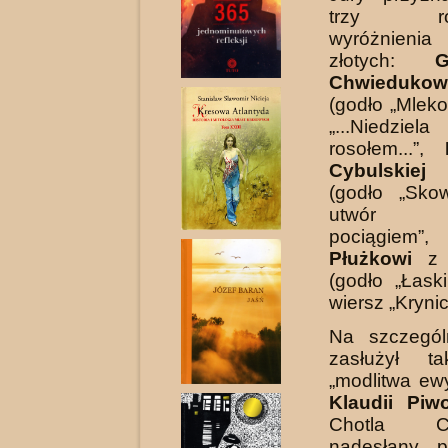
trzy rów
wyróżnien
złotych:
G
Chwiedukow
(godło „Mleko
„...Niedzie
rosołem...”,
Cybulskiej
z
(godło „Sko
utwór 
pociągiem
Płużkowi
z J
(godło „Łask
wiersz „Krynic
Na szczegól
zasłużył t
„modlitwa ew
Klaudii Piw
Chotla Cz
nadesłany 