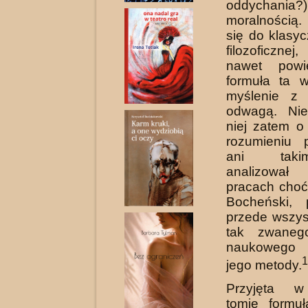
oddychan
moralnością
się do klasyc
filozoficzne
nawet powi
formuła ta w
myślenie z
odwagą. Ni
niej zatem o
rozumie­niu
ani taki
analizowa
pracach choć
Bocheński, 
przede wszys
tak zwaneg
naukowego 
1
jego metody.
Przyjęta 
tomie formu