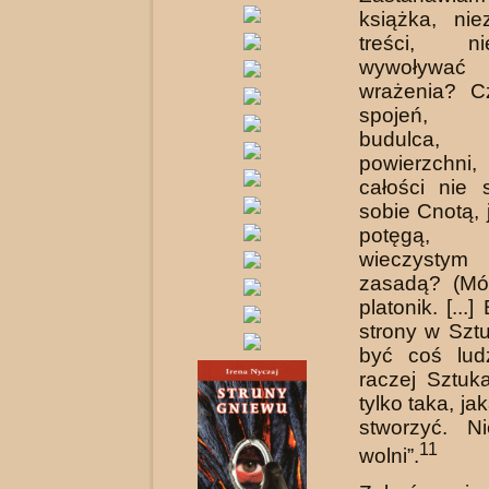
książka, nie
treści, 
wywoływać 
wrażenia? C
spojeń, p
budulca, 
powierzchni
całości nie
sobie Cnotą,
potęgą
wieczysty
zasadą? (Mó
platonik. [...]
strony w Szt
być coś lud
raczej Sztu
tylko taka, j
stworzyć. N
11
wolni”.