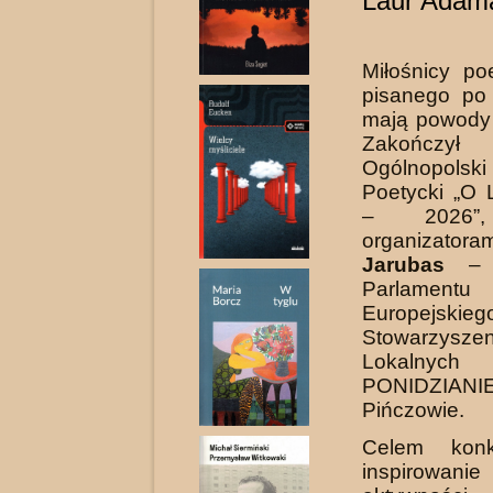
Laur Adam
Miłośnicy po
pisanego po 
mają powody 
Zakończył
Ogólnopols
Poetycki „O
– 2026”,
organizatora
Jarubas
– 
Parlamentu
Europejsk
Stowarzyszen
Lokalnych
PONIDZ
Pińczowie.
Celem konk
inspirow