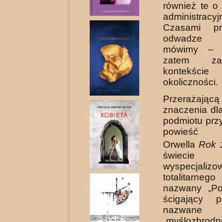
również te o
administracyj
Czasami p
odwadze 
mówimy – 
zatem z
kontekści
okoliczności.
Przerażając
znaczenia dl
podmiotu prz
powieść 
Orwella
Rok 
świecie fu
wyspecjaliz
totalitarne
nazwany „Pol
ścigający p
nazwane
„myślozbrodni