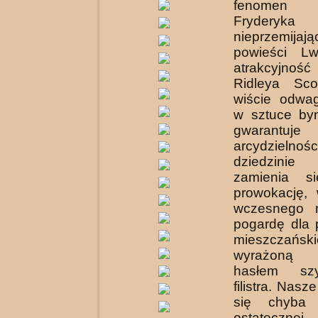
fenomen
Fryderyka
nieprzemijaj
powieści Lw
atrakcyjno
Ridleya Sco
wiście odwa
w sztuce byn
gwarantuj
arcydzielno
dziedzini
zamienia 
prowokację,
wczesnego 
pogardę dla 
mieszczańskie
wyrażoną
hasłem sz
filistra. Nasz
się chyba
ostatecznej