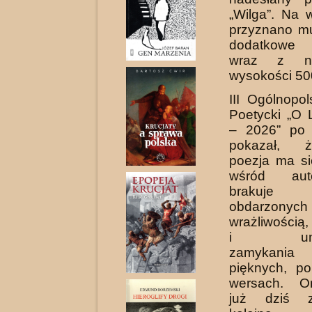
„Wilga”. Na 
przyznano mu
dodatkowe w
wraz z n
wysokości 500
III Ogólnopo
Poetycki „O
– 2026” po 
pokazał, 
poezja ma si
wśród aut
brakuj
obdarzonych
wrażliwością
i umieję
zamykania
pięknych, po
wersach. Or
już dziś z