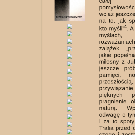
całej 
pomysłowoś
wciąż jeszcz
na to, jak s
4
kto myśli”
. A
myślach,
rozważani
zalążek „prz
jakie popełn
miłosny z Ju
jeszcze pró
pamięci, no
przeszłością,
przywiąz
pięknych pr
pragnienie 
naturą. Wp
odwagę o ty
I za to spot
Trafia przed 
czego i zost