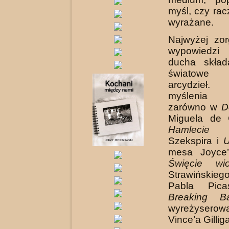
myśl, czy rac
wyrażane.
Najwyżej zo
wypowiedzi
ducha skład
światowe 
arcydzieł
myślenia 
zarówno w
D
Miguela de 
Hamlecie
Wi
Szekspira i
U
mesa Joyce’
Święcie wi
Strawińskie
Pabla Pic
Breaking B
wyreżyserow
Vince’a Gillig