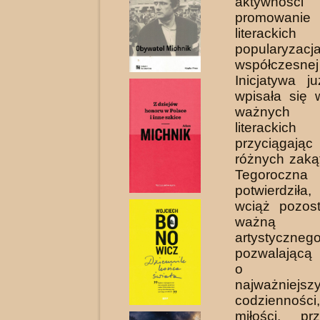
aktywności
promowanie
literack
popularyzacj
współczesn
Inicjatywa j
wpisała się 
ważnych 
literackic
przyciągają
różnych zaką
Tegoroczn
potwierdziła
wciąż pozos
ważną
artystyczne
pozwalającą
o spr
najważnie
codziennośc
miłości, pr