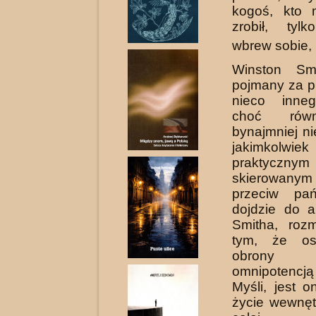
kogoś, kto 
zrobił, tyl
wbrew sobie,
Winston Smi
pojmany za p
nieco inneg
choć rów
bynajmniej n
jakimkolwiek
praktycznym
skierowan
przeciw pa
dojdzie do a
Smitha, roz
tym, że ost
obrony
omnipotenc
Myśli, jest 
życie wewnęt