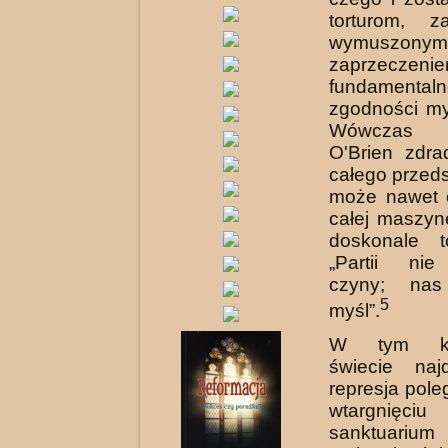
torturom, z
wymuszonym
zaprzeczeni
fundamentaln
zgodności myś
Wówczas 
O'Brien zdr
całego przeds
może nawet c
całej maszyn
doskonale to
„Partii ni
czyny; nas 
5
myśl”.
W tym ko
świecie naj
represja pol
wtar­gni
sanktuariu