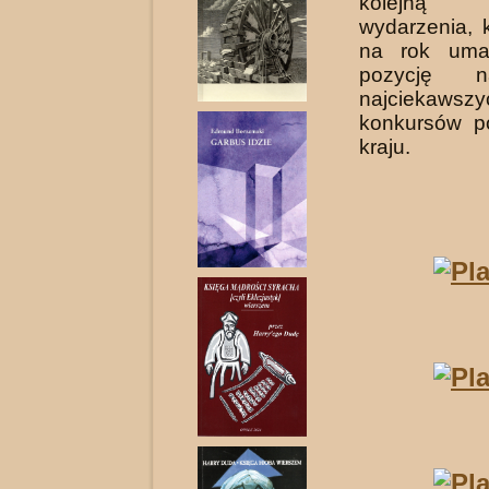
kolejną
wydarzenia, 
na rok uma
pozycję 
najciekawszy
konkursów p
kraju.