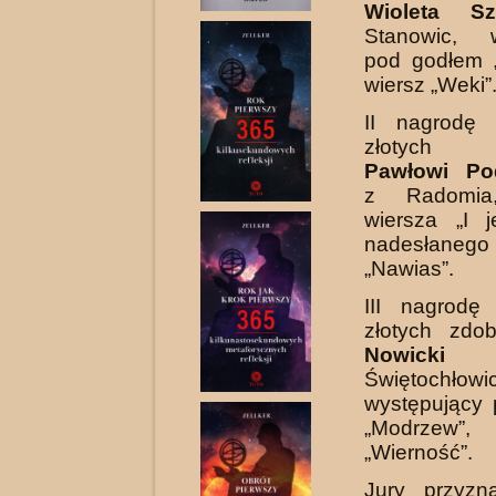
Wioleta Sz
Stanowic, w
pod godłem „
wiersz „Weki”
II nagrodę
złotych p
Pawłowi Pod
z Radomia,
wiersza „I je
nadesłanego
„Nawias”.
III nagrodę
złotych zdo
Nowicki
Świętochłowic
występujący
„Modrzew”,
„Wierność”.
Jury przyzn