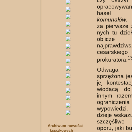
czy
ostrzył 
opracowy­wan
hase
komunałów.
A
za pierwsze 
nych tu dzieł
oblicze
najprawdziw
cesarskiego
1
prokuratora.
Odwaga 
sprzężona je
jej kontestac
wiodą­cą do
innym raze
ograniczeni
wypowiedzi
dzieje wskaz
szczęśliwe
Archiwum nowości
oporu, jaki b
książkowych