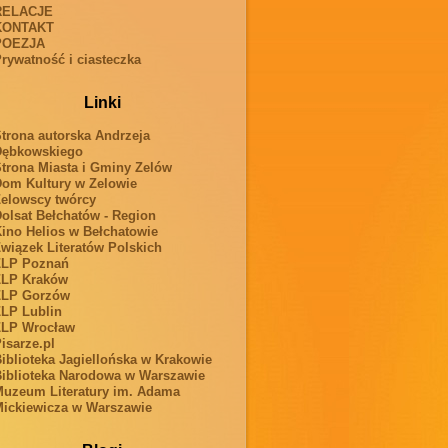
RELACJE
KONTAKT
POEZJA
rywatność i ciasteczka
Linki
trona autorska Andrzeja
Dębkowskiego
trona Miasta i Gminy Zelów
om Kultury w Zelowie
elowscy twórcy
olsat Bełchatów - Region
ino Helios w Bełchatowie
wiązek Literatów Polskich
ZLP Poznań
ZLP Kraków
ZLP Gorzów
LP Lublin
ZLP Wrocław
isarze.pl
iblioteka Jagiellońska w Krakowie
iblioteka Narodowa w Warszawie
uzeum Literatury im. Adama
ickiewicza w Warszawie