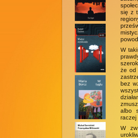
społe
się z 
regio
prześw
misty
powodz
W taki
prawd
szerok
że od 
zastr
bez w
wszys
dział
zmusze
albo 
raczej
W zwi
urokl