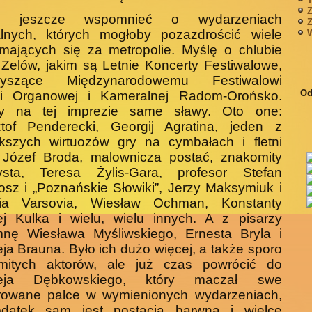
Z
ę jeszcze wspomnieć o wydarzeniach
Z
ralnych, których mogłoby pozazdrościć wiele
W
mających się za metropolie. Myślę o chlubie
Zelów, jakim są Letnie Koncerty Festiwalowe,
zyszące Międzynarodowemu Festiwalowi
Od
i Organowej i Kameralnej Radom-Orońsko.
ły na tej imprezie same sławy. Oto one:
ztof Penderecki, Georgij Agratina, jeden z
ększych wirtuozów gry na cymbałach i fletni
 Józef Broda, malownicza postać, znakomity
orysta, Teresa Żylis-Gara, profesor Stefan
rosz i „Poznańskie Słowiki”, Jerzy Maksymiuk i
nia Varsovia, Wiesław Ochman, Konstanty
ej Kulka i wielu, wielu innych. A z pisarzy
nę Wiesława Myśliwskiego, Ernesta Bryla i
ja Brauna. Było ich dużo więcej, a także sporo
mitych aktorów, ale już czas powrócić do
zeja Dębkowskiego, który maczał swe
rowane palce w wymienionych wydarzeniach,
datek sam jest postacią barwną i wielce