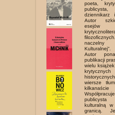
poeta, kryty
publicysta
dziennikarz
Autor szk
esejów
krytycznoli
filozoficzny
naczelny
Kulturalnej”.
Autor pona
publikacji pr
wielu książek
krytyc
historyczn
wiersze tłu
kilkanaści
Współprac
publicyst
kulturalną w
granicą. J