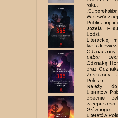
roku, 
„Superekslibr
Wojewódzkiej
Publicznej i
Józefa Piłs
Łodzi, 
Literackiej i
Iwaszkiewicz
Odznaczon
Labor Omn
Odznaką Ho
oraz Odznak
Zasłużony d
Polskiej.
Należy do
Literatów Pol
obecnie peł
wiceprezes
Głównego
Literatów Pol