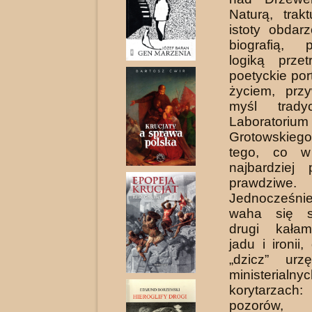
Naturą, trak
istoty obdar
biografią, 
logiką przet
poetyckie por
życiem, prz
myśl trady
Laboratorium
Grotowskiego
tego, co w
najbardziej 
prawdziwe.
Jednocześni
waha się s
drugi kałam
jadu i ironii
„dzicz” urz
ministerialny
korytarza
pozorów, 