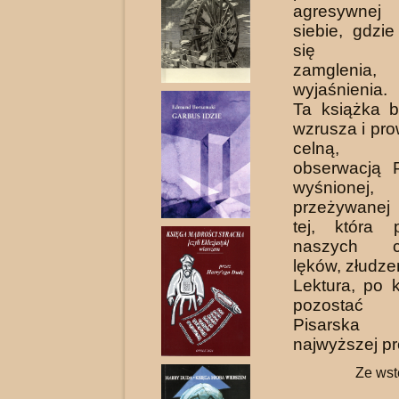
agresywnej
siebie, gdzie
się nar
zamgleni
wyjaśnienia.
Ta książka b
wzrusza i pro
celną, er
obserwacją P
wyśnion
przeżywanej
tej, która 
naszych co
lęków, złudze
Lektura, po k
pozostać o
Pisarska
najwyższej pr
Ze wst