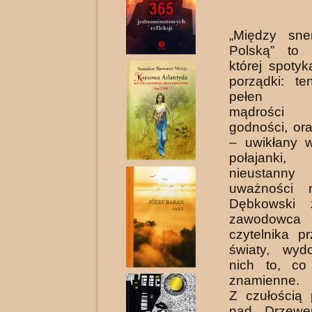
„Między sn
Polską” to 
której spoty
porządki: te
pełen pi
mądrości 
godności, ora
– uwikłany w
połajanki
nieustan
uważności 
Dębkowski 
zawodowca
czytelnika p
światy, wyd
nich to, co 
znamienne.
Z czułością 
nad Drzewe