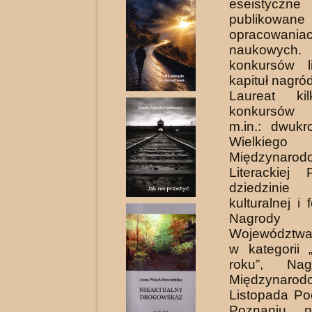
eseistyc
publikowan
opracowania
naukowych. 
konkursów li
kapituł nagród
Laureat kilk
konkursów l
m.in.: dwukr
Wielkieg
Międzynarodo
Literackiej
dziedzinie p
kulturalnej i f
Nagrody M
Województwa
w kategorii 
roku”, Na
Międzynarod
Listopada Po
Poznaniu n